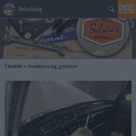
Belsőség
Címkék
»
svedorszag_ponton