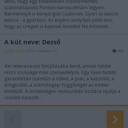
attól, hogy egy tökéletesen rozsdamentes,
szalonállapotú Ponton-karosszériám legyen.
Bármennyit is könyörgök Csabinak. Gyári új kaszni
készül - a gyárban. Az enyém annyiból jobb lesz,
hogy az üregek is kapnak kezelést Ne értsenek…
A kút neve: Dezső
Csikós Zsolt
•
2010. november 21.
695
Aki veteránautó felújításába kezd, annak többé
nincs szüksége más szenvedélyre. Egy ilyen hobbi
garantáltan száműzi a nőket, a piát, a kaszinót, a
drogozást, a számítógép-függőséget az ember
életéből. A tisztességes restaurálás tisztára nyalja a
családi kasszát…