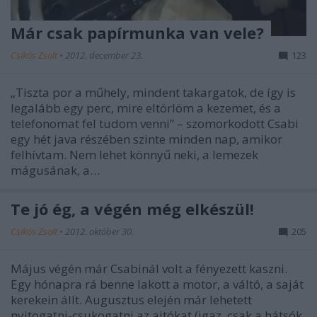
Már csak papírmunka van vele?
Csikós Zsolt
•
2012. december 23.
123
„Tiszta por a műhely, mindent takargatok, de így is
legalább egy perc, mire eltörlöm a kezemet, és a
telefonomat fel tudom venni” – szomorkodott Csabi
egy hét java részében szinte minden nap, amikor
felhívtam. Nem lehet könnyű neki, a lemezek
mágusának, a…
Te jó ég, a végén még elkészül!
Csikós Zsolt
•
2012. október 30.
205
Május végén már Csabinál volt a fényezett kaszni.
Egy hónapra rá benne lakott a motor, a váltó, a saját
kerekein állt. Augusztus elején már lehetett
nyitogatni-csukogatni az ajtókat (igaz, csak a hátsók