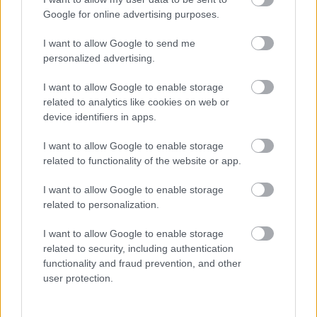
Google for online advertising purposes.
Csikós Zsolt
•
2012. március 18.
216
I want to allow Google to send me
Menj innen, te troll Tudom, mi lesz az első kérdés
personalized advertising.
azoktól, akik végigkövették az idén már ötvenedik
I want to allow Google to enable storage
évét taposó, majdnem napra pontosan két évvel
related to analytics like cookies on web or
ezelőtt Svédországból behozott öreg Mercim sorsát:
device identifiers in apps.
készen van-e már végre a fényezés? Most már rajta
van a…
I want to allow Google to enable storage
related to functionality of the website or app.
Egy isteni sellő, avagy a tökéletes
I want to allow Google to enable storage
krumpli
related to personalization.
Csikós Zsolt
•
2011. május 01.
137
I want to allow Google to enable storage
related to security, including authentication
functionality and fraud prevention, and other
Van az úgy még az én életemben is, hogy elkészülnek
user protection.
dolgok. Na, nem teljesen, de mondjuk, legalább
részfolyamatokat sikerül lezárnom. Például Csabi
elkészült Dezsővel. Mielőtt bárki arra kezdene