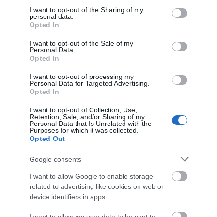
Nahát, nahát. Úgy látom, ráfordultunk a
not limited to your visit or usage behaviour. You may click to
I want to opt-out of the Sharing of my
célegyenesre, drága, öreg Ponton Mercim alatt
personal data.
grant or deny consent to Google and its third-party tags to
Opted In
ugyanis kerekek vannak. Nem, nem a hegesztőkeret
use your data for below specified purposes in below Google
zsúrkocsi-futóműve, hanem már a saját
consent section.
I want to opt-out of the Sale of my
felfüggesztése, igaz, a felnik még Csabi tartalék
Personal Data.
készletéből való, 123-ason használatos darabok.
Opted In
Erős…
I want to opt-out of processing my
Personal Data for Targeted Advertising.
Opted In
Vakul, aki látja
I want to opt-out of Collection, Use,
Csikós Zsolt
•
2012. június 10.
176
Retention, Sale, and/or Sharing of my
Personal Data that Is Unrelated with the
Purposes for which it was collected.
El se hiszem. Hát eljutottunk ide is. Mindene
Opted Out
tökéletes Dezső testének eddig glazúrmentes, utolsó
szegletén is festék van, csillogó, gyári szürke, pont
Google consents
olyan, amilyen előtűnt, amikor 1962-ben a
I want to allow Google to enable storage
bábaasszony lemosta róla a magzatvizet
related to advertising like cookies on web or
Untertürkheimben. Ez a karosszéria ezzel a…
device identifiers in apps.
Ponton – lassan már aranyból
I want to allow my user data to be sent to