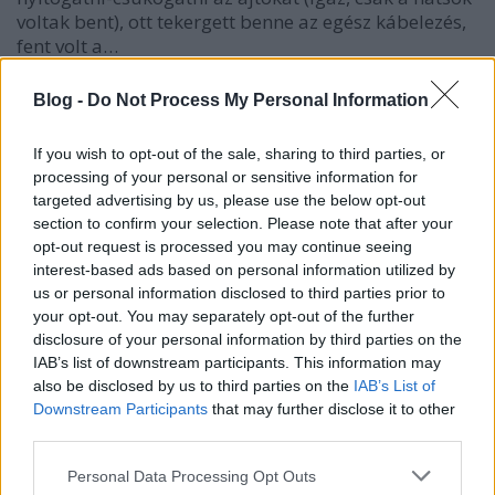
voltak bent), ott tekergett benne az egész kábelezés,
fent volt a…
Alagút vége? Az a mozdony
Blog -
Do Not Process My Personal Information
lámpája…
If you wish to opt-out of the sale, sharing to third parties, or
Csikós Zsolt
•
2012. szeptember 30.
215
processing of your personal or sensitive information for
targeted advertising by us, please use the below opt-out
section to confirm your selection. Please note that after your
Kilakatolva pöpecre, lefényezve vakítóra, futóművek
opt-out request is processed you may continue seeing
felújítva, motor, váltó, diffi csekkolva – innentől már
interest-based ads based on personal information utilized by
csak egy nagyra méretezett legó az egész, egy-két
us or personal information disclosed to third parties prior to
napnyi munkával már készen is lesz, gondolhatta
your opt-out. You may separately opt-out of the further
volna bárki a Ponton-projektről a legutóbbi, júliusi
disclosure of your personal information by third parties on the
poszt…
IAB’s list of downstream participants. This information may
also be disclosed by us to third parties on the
IAB’s List of
Dezső keréken!
Downstream Participants
that may further disclose it to other
third parties.
Csikós Zsolt
•
2012. július 22.
159
Please note that this website/app uses one or more Google
Personal Data Processing Opt Outs
services and may gather and store information including but