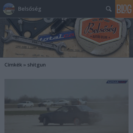
Belsőség
Címkék
»
shitgun