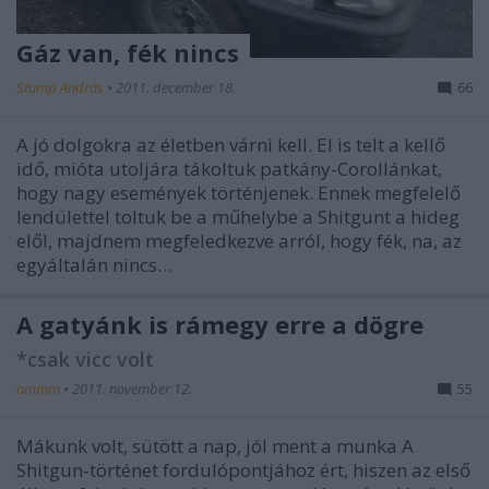
Gáz van, fék nincs
Stump András
•
2011. december 18.
66
A jó dolgokra az életben várni kell. El is telt a kellő
idő, mióta utoljára tákoltuk patkány-Corollánkat,
hogy nagy események történjenek. Ennek megfelelő
lendülettel toltuk be a műhelybe a Shitgunt a hideg
elől, majdnem megfeledkezve arról, hogy fék, na, az
egyáltalán nincs…
A gatyánk is rámegy erre a dögre
*csak vicc volt
ommm
•
2011. november 12.
55
Mákunk volt, sütött a nap, jól ment a munka A
Shitgun-történet fordulópontjához ért, hiszen az első