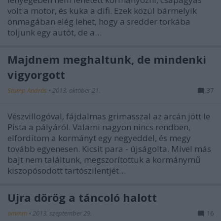
volt a motor, és kuka a difi. Ezek közül bármelyik
önmagában elég lehet, hogy a sredder torkába
toljunk egy autót, de a…
Majdnem meghaltunk, de mindenki
vigyorgott
Stump András
•
2013. október 21.
37
Vészvillogóval, fájdalmas grimasszal az arcán jött le
Pista a pályáról. Valami nagyon nincs rendben,
elfordítom a kormányt egy negyeddel, és megy
tovább egyenesen. Kicsit para - újságolta. Mivel más
bajt nem találtunk, megszorítottuk a kormánymű
kiszopósodott tartószilentjét…
Újra dörög a táncoló halott
ommm
•
2013. szeptember 29.
16