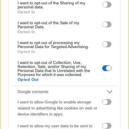
Amikor már azt hitted, hogy vége...
not limited to your visit or usage behaviour. You may click to
I want to opt-out of the Sharing of my
personal data.
grant or deny consent to Google and its third-party tags to
ommm
•
2013. május 04.
74
Opted In
use your data for below specified purposes in below Google
consent section.
I want to opt-out of the Sale of my
...akkor kezdődik csak igazán! A Fospisztoly-projekt
Personal Data.
olyan nekünk Bandival, mint a késleltetett orgazmus.
Opted In
Eddig ment a motoszka a takaró alatt, de már ideje
I want to opt-out of processing my
durrantani egy nagyot. Néhanapján ugyan
Personal Data for Targeted Advertising.
szivárogtattunk pár fotót a Facebook-oldalunkon, ez
Opted In
leginkább azokban tartotta a reményt,…
I want to opt-out of Collection, Use,
Retention, Sale, and/or Sharing of my
Personal Data that Is Unrelated with the
Végre! Látjuk a célt!
Purposes for which it was collected.
Opted Out
ommm
•
2012. február 11.
55
Google consents
Most, ahogy ezeket a sorokat pötyögöm, döbbenek
I want to allow Google to enable storage
rá, hogy milyen régen nem jelentkeztünk már a
related to advertising like cookies on web or
Shitgun-projekttel. December 18-án volt az utolsó
device identifiers in apps.
poszt. Igaz, ünnepek, új év, a munka ellepett minket,
azóta csak kétszer voltunk kinn a Sabc műveknél,
I want to allow my user data to be sent to
ami nem sok. Ellenben olyan szintű…