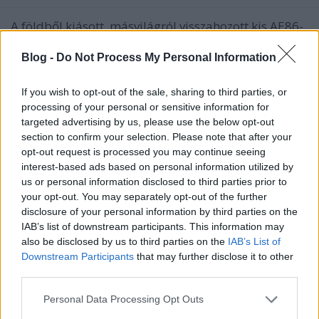
A földből kiásott, másvilágról visszahozott kis AE86-
os nem adja magát könnyen. Úgy látszik most, hogy
két évnyi laza pipa után Bandival együtt
Blog -
Do Not Process My Personal Information
visszahoztuk az élők sorába (és nem győzzük
megköszönni mindenkinek, akihez ideig-óráig
If you wish to opt-out of the sale, sharing to third parties, or
beköltöztünk emiatt) most úgy döntött,…
processing of your personal or sensitive information for
targeted advertising by us, please use the below opt-out
section to confirm your selection. Please note that after your
opt-out request is processed you may continue seeing
interest-based ads based on personal information utilized by
us or personal information disclosed to third parties prior to
your opt-out. You may separately opt-out of the further
disclosure of your personal information by third parties on the
IAB’s list of downstream participants. This information may
also be disclosed by us to third parties on the
IAB’s List of
Downstream Participants
that may further disclose it to other
third parties.
Please note that this website/app uses one or more Google
A földből kiásott Corolla csodája
Personal Data Processing Opt Outs
services and may gather and store information including but