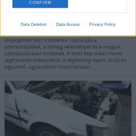
CONFIRM
Nem kell minden romot megmenteni
ommm
•
2012. január 22.
51
Data Deletion
Data Access
Privacy Policy
A New Jersey-i Bloodmasters-brigád az, amelyik
lényegében tesz mindenre. Leszarják a
sztereotípiákat, a tömeg véleményét és a maguk
szórakozásával törődnek. A fenti kép sokat mond
legfrissebb videójukról: a végletekig nyers, őrült és
egyszerű, ugyanakkor maximálisan…