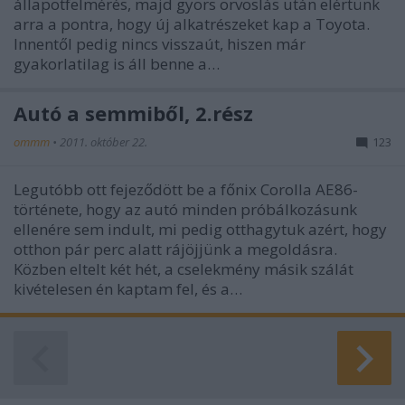
állapotfelmérés, majd gyors orvoslás után elértünk
arra a pontra, hogy új alkatrészeket kap a Toyota.
Innentől pedig nincs visszaút, hiszen már
gyakorlatilag is áll benne a…
Autó a semmiből, 2.rész
ommm
•
2011. október 22.
123
Legutóbb ott fejeződött be a főnix Corolla AE86-
története, hogy az autó minden próbálkozásunk
ellenére sem indult, mi pedig otthagytuk azért, hogy
otthon pár perc alatt rájöjjünk a megoldásra.
Közben eltelt két hét, a cselekmény másik szálát
kivételesen én kaptam fel, és a…