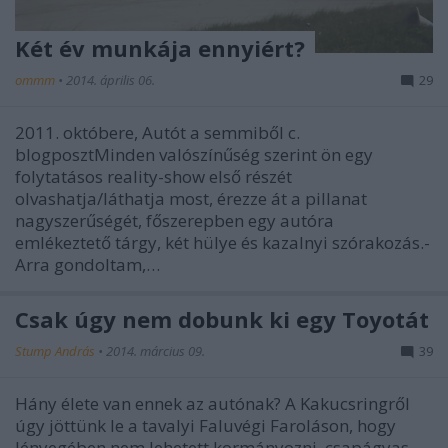
Két év munkája ennyiért?
ommm
•
2014. április 06.
29
2011. októbere, Autót a semmiből c.
blogposztMinden valószínűség szerint ön egy
folytatásos reality-show első részét
olvashatja/láthatja most, érezze át a pillanat
nagyszerűségét, főszerepben egy autóra
emlékeztető tárgy, két hülye és kazalnyi szórakozás.-
Arra gondoltam,…
Csak úgy nem dobunk ki egy Toyotát
Stump András
•
2014. március 09.
39
Hány élete van ennek az autónak? A Kakucsringről
úgy jöttünk le a tavalyi Faluvégi Faroláson, hogy
lényegében nem lehetett kormányozni, csapágyas