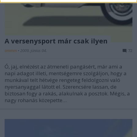
A versenysport már csak ilyen
ommm
•
2009. június 04.
72
Ó, jaj, elnézést az átmeneti pangásért, már ami a
napi adagot illeti, mentségemre szolgáljon, hogy a
munkával telt hétvége rengeteg feldolgozni való
nyersanyaggal látott el. Szerencsére lassan, de
biztosan fogy a rakás, alakulnak a posztok. Mégis, a
nagy rohanás közepette…