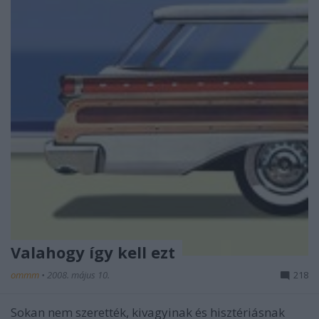
Valahogy így kell ezt
ommm
•
2008. május 10.
218
Sokan nem szerették, kivagyinak és hisztériásnak