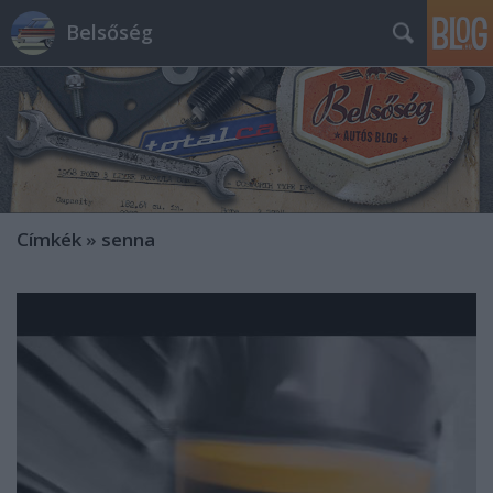
Belsőség
Címkék
»
senna