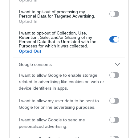
Opted In
megérdemelt pihenés, éljen május elseje, satöbbi.
Biztosan szép és magasztos ünnep a munka ünnepe,
I want to opt-out of processing my
jómagam mindig is hülyeségnek tartottam,
Personal Data for Targeted Advertising.
reformátusként még vallási alapon sem…
Opted In
I want to opt-out of Collection, Use,
A többiek csak szarral gurigáznak
Retention, Sale, and/or Sharing of my
Personal Data that Is Unrelated with the
Purposes for which it was collected.
Stump András
•
2010. október 01.
27
Opted Out
Jochen Rindt sisakja Kopott sisakok hegyekben.
Google consents
Nem érdekes? És ha azt mondom, hogy Jochen Rindt,
I want to allow Google to enable storage
Graham Hill, Ayrton Senna, Emerson Fittipaldi
related to advertising like cookies on web or
bukója, az már jobb? Sajátos kiállítással készült a
device identifiers in apps.
Lotus az utóbbi évtizedek saját szempontjukból
legnagyobb eseményére, de a…
I want to allow my user data to be sent to
Google for online advertising purposes.
Senna, Raikkönen és a repülő finnek
I want to allow Google to send me
ommm
•
2010. január 29.
103
personalized advertising.