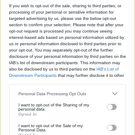
If you wish to opt-out of the sale, sharing to third parties, or
processing of your personal or sensitive information for
targeted advertising by us, please use the below opt-out
section to confirm your selection. Please note that after your
opt-out request is processed you may continue seeing
interest-based ads based on personal information utilized by
us or personal information disclosed to third parties prior to
your opt-out. You may separately opt-out of the further
disclosure of your personal information by third parties on the
IAB’s list of downstream participants. This information may
also be disclosed by us to third parties on the
IAB’s List of
Downstream Participants
that may further disclose it to other
third parties.
Please note that this website/app uses one or more Google
Personal Data Processing Opt Outs
Ember, emlékezz!
services and may gather and store information including but
not limited to your visit or usage behaviour. You may click to
I want to opt-out of the Sharing of my
ommm
•
2012. április 24.
185
personal data.
grant or deny consent to Google and its third-party tags to
Opted In
use your data for below specified purposes in below Google
Being second is to be the first of the ones who lose.
consent section.
I want to opt-out of the Sale of my
Mögöttünk a hosszú munkahét, jöhet a
Personal Data.