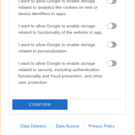
I want to allow Google to enable storage
Bár a hazai Jesús Puras fanclub egyedüli tagjaként
related to analytics like cookies on web or
inkább az aszfaltot kéne szeretnem, de nem titkolt
device identifiers in apps.
érdeklődéssel figyelem az ex-F1-es pilóta, Kimi
Raikkönen szárnypróbálgatását a raliban
I want to allow Google to enable storage
(eretnekség azt mondani, hogy jobban várom a mai
related to functionality of the website or app.
Lappföld-ralit, mint az F1…
I want to allow Google to enable storage
related to personalization.
I want to allow Google to enable storage
related to security, including authentication
functionality and fraud prevention, and other
user protection.
CONFIRM
Data Deletion
Data Access
Privacy Policy