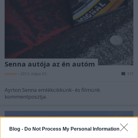
Senna autója az én autóm
ommm
•
2013. május 01.
111
Ayrton Senna emlékcikkünk- és filmünk
kommentposztja.
Blog -
Do Not Process My Personal Information