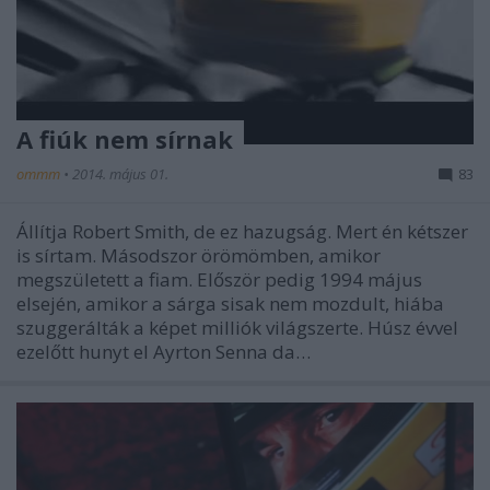
A fiúk nem sírnak
ommm
•
2014. május 01.
83
Állítja Robert Smith, de ez hazugság. Mert én kétszer
is sírtam. Másodszor örömömben, amikor
megszületett a fiam. Először pedig 1994 május
elsején, amikor a sárga sisak nem mozdult, hiába
szuggerálták a képet milliók világszerte. Húsz évvel
ezelőtt hunyt el Ayrton Senna da…