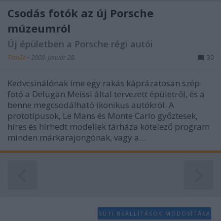
Csodás fotók az új Porsche
múzeumról
Új épületben a Porsche régi autói
TóthZé
•
2009. január 28.
30
Kedvcsinálónak íme egy rakás káprázatosan szép
fotó a Delugan Meissl által tervezett épületről, és a
benne megcsodálható ikonikus autókról. A
prototípusok, Le Mans és Monte Carlo győztesek,
híres és hírhedt modellek tárháza kötelező program
minden márkarajongónak, vagy a…
SÜTI BEÁLLÍTÁSOK MÓDOSÍTÁSA