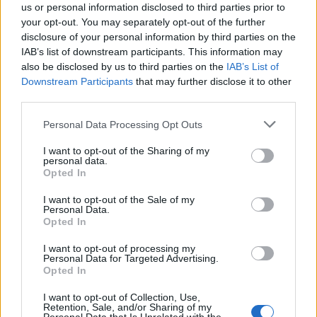
us or personal information disclosed to third parties prior to
your opt-out. You may separately opt-out of the further
disclosure of your personal information by third parties on the
IAB’s list of downstream participants. This information may
also be disclosed by us to third parties on the
IAB’s List of
Downstream Participants
that may further disclose it to other
third parties.
Please note that this website/app uses one or more Google
Personal Data Processing Opt Outs
services and may gather and store information including but
not limited to your visit or usage behaviour. You may click to
I want to opt-out of the Sharing of my
Traktormúzeum, Csebokszári
personal data.
grant or deny consent to Google and its third-party tags to
Opted In
use your data for below specified purposes in below Google
Winkler Róbert
•
2013. december 03.
41
consent section.
I want to opt-out of the Sale of my
Personal Data.
A Mazda3-asokkal megtett szibériai túráról már
Opted In
részletesen beszámoltam. Csuvasföld fővárosa,
I want to opt-out of processing my
Csebokszári közelében azonban elvittek minket egy
Personal Data for Targeted Advertising.
traktormúzeumba, amit a nagy rohanásban nem
Opted In
volt időm megírni. Mentségemre szolgáljon, hogy a
traktormúzeum nem szalad el, és hogy most…
I want to opt-out of Collection, Use,
Retention, Sale, and/or Sharing of my