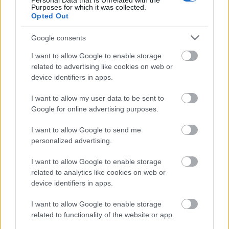
Personal Data that Is Unrelated with the
Purposes for which it was collected.
Opted Out
Google consents
I want to allow Google to enable storage
related to advertising like cookies on web or
device identifiers in apps.
I want to allow my user data to be sent to
Google for online advertising purposes.
I want to allow Google to send me
personalized advertising.
I want to allow Google to enable storage
Harminchatezer tonnányi úszó
related to analytics like cookies on web or
történelem
device identifiers in apps.
Sturcz Antal
•
2013. október 19.
92
I want to allow Google to enable storage
related to functionality of the website or app.
Amikor hazaértem Amerikából, a legtöbben azt