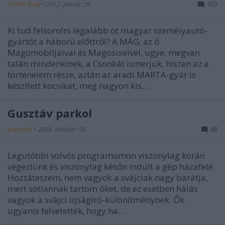
Csikós Zsolt
•
2012. január 29.
107
Ki tud felsorolni legalább öt magyar személyautó-
gyártót a háború előttről? A MÁG, az ő
Magomobiljaival és Magosixeivel, ugye, megvan
talán mindenkinek, a Csonkát ismerjük, hiszen az a
történelem része, aztán az aradi MARTA-gyár is
készített kocsikat, meg nagyon kis…
Gusztáv parkol
papptibi
•
2009. október 08.
68
Legutóbbi volvós programomon viszonylag korán
végeztünk és viszonylag későn indult a gép hazafelé.
Hozzáteszem, nem vagyok a svájciak nagy barátja,
mert sótlannak tartom őket, de ez esetben hálás
vagyok a svájci újságíró-különítménynek. Ők
ugyanis felvetették, hogy ha…