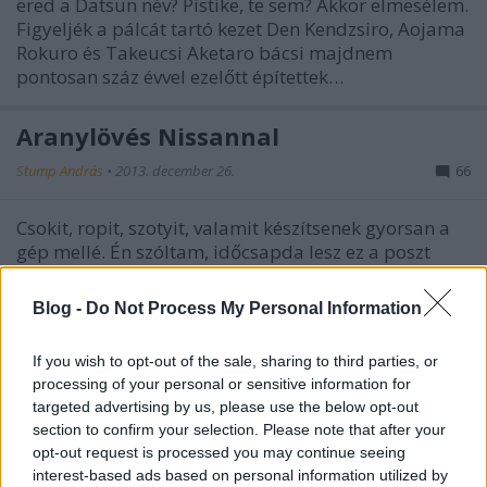
ered a Datsun név? Pistike, te sem? Akkor elmesélem.
Figyeljék a pálcát tartó kezet Den Kendzsiro, Aojama
Rokuro és Takeucsi Aketaro bácsi majdnem
pontosan száz évvel ezelőtt építettek…
Aranylövés Nissannal
Stump András
•
2013. december 26.
66
Csokit, ropit, szotyit, valamit készítsenek gyorsan a
gép mellé. Én szóltam, időcsapda lesz ez a poszt
mindenkinek, aki szereti a Nissant. Vagy csak a
japán autókat. Vagy a veteránokat, vagy a
Blog -
Do Not Process My Personal Information
versenyautókat, esetleg ezek kombinációját. Ha a
tünetek bármelyike fennáll, ne kattintson…
If you wish to opt-out of the sale, sharing to third parties, or
processing of your personal or sensitive information for
targeted advertising by us, please use the below opt-out
section to confirm your selection. Please note that after your
opt-out request is processed you may continue seeing
interest-based ads based on personal information utilized by