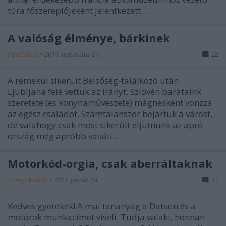
túra főszereplőjeként jelentkezett.…
A valóság élménye, bárkinek
Pere László
•
2014. augusztus 27.
22
A remekül sikerült Belsőség-találkozó után
Ljubljana felé vettük az irányt. Szlovén barátaink
szeretete (és konyhaművészete) mágnesként vonzza
az egész családot. Számtalanszor bejártuk a várost,
de valahogy csak most sikerült eljutnunk az apró
ország még apróbb vasúti…
Motorkód-orgia, csak aberráltaknak
Stump András
•
2014. január 18.
31
Kedves gyerekek! A mai tananyag a Datsun és a
motorok munkacímet viseli. Tudja valaki, honnan