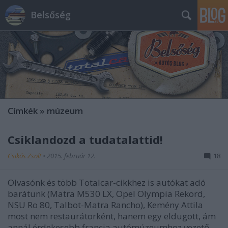
Belsőség
Címkék
»
múzeum
Csiklandozd a tudatalattid!
Csikós Zsolt
•
2015. február 12.
18
Olvasónk és több Totalcar-cikkhez is autókat adó
barátunk (Matra M530 LX, Opel Olympia Rekord,
NSU Ro 80, Talbot-Matra Rancho), Kemény Attila
most nem restaurátorként, hanem egy eldugott, ám
annál érdekesebb francia autómúzeumhoz vezető