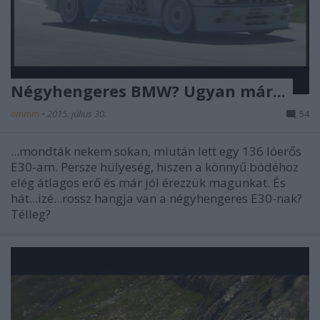
Négyhengeres BMW? Ugyan már...
ommm
•
2015. július 30.
54
...mondták nekem sokan, miután lett egy 136 lóerős
E30-am. Persze hülyeség, hiszen a könnyű bódéhoz
elég átlagos erő és már jól érezzük magunkat. És
hát...izé...rossz hangja van a négyhengeres E30-nak?
Télleg?