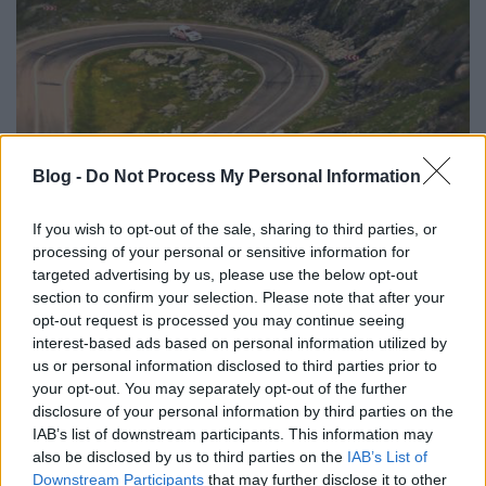
Blog -
Do Not Process My Personal Information
Lefűznéd a világ egyik legszebbjét?
If you wish to opt-out of the sale, sharing to third parties, or
processing of your personal or sensitive information for
ommm
•
2014. szeptember 04.
21
targeted advertising by us, please use the below opt-out
section to confirm your selection. Please note that after your
Ezt azért el kell ismerni. Az autók, a csaj, a hely és a
opt-out request is processed you may continue seeing
képvilág is rendben van. Transzfogarasi út, lefűzve.
interest-based ads based on personal information utilized by
Nice job, ZPerformanceWheels! Főszerepben:
us or personal information disclosed to third parties prior to
Ramona Rusu, Gabi Imre, E30V8 x 2.
your opt-out. You may separately opt-out of the further
disclosure of your personal information by third parties on the
IAB’s list of downstream participants. This information may
Örömteli, öreg budi
also be disclosed by us to third parties on the
IAB’s List of
Downstream Participants
that may further disclose it to other
ommm
•
2014. július 27.
203