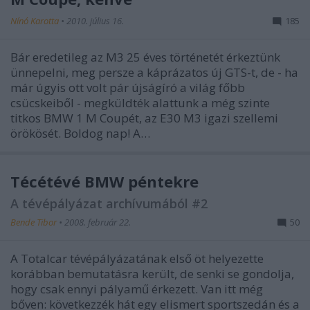
Nínó Karotta
•
2010. július 16.
185
Bár eredetileg az M3 25 éves történetét érkeztünk
ünnepelni, meg persze a káprázatos új GTS-t, de - ha
már úgyis ott volt pár újságíró a világ főbb
csücskeiből - megküldték alattunk a még szinte
titkos BMW 1 M Coupét, az E30 M3 igazi szellemi
örökösét. Boldog nap! A…
Técétévé BMW péntekre
A tévépályázat archívumából #2
Bende Tibor
•
2008. február 22.
50
A Totalcar tévépályázatának első öt helyezette
korábban bemutatásra került, de senki se gondolja,
hogy csak ennyi pályamű érkezett. Van itt még
bőven: következzék hát egy elismert sportszedán és a