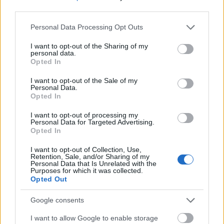
third parties.
Lassan csiszolódik-csiszolódik, nem kerget a tatár,
Please note that this website/app uses one or more Google
Personal Data Processing Opt Outs
ráérünk Ez a poszt nem akar rábeszélni az
services and may gather and store information including but
öregautózásra. Ne tedd, ne csináld, sokkal
not limited to your visit or usage behaviour. You may click to
I want to opt-out of the Sharing of my
personal data.
okosabban is eltöltheted az idődet, sokkal
grant or deny consent to Google and its third-party tags to
Opted In
hasznosabban, tényleg. Ha eddig nem kezdted el,
use your data for below specified purposes in below Google
most már ne vágj bele, mert az autózásnak sajnos…
consent section.
I want to opt-out of the Sale of my
Personal Data.
Opted In
I want to opt-out of processing my
Personal Data for Targeted Advertising.
Opted In
I want to opt-out of Collection, Use,
Retention, Sale, and/or Sharing of my
Personal Data that Is Unrelated with the
Purposes for which it was collected.
Opted Out
Google consents
I want to allow Google to enable storage