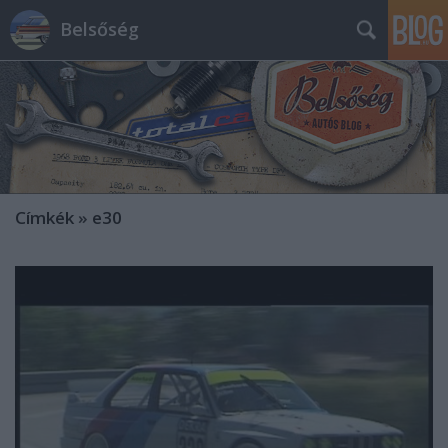
Belsőség
Címkék
»
e30