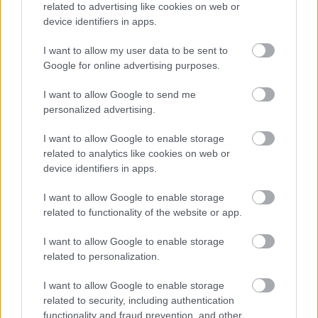
related to advertising like cookies on web or
device identifiers in apps.
Muzsikál az M3
I want to allow my user data to be sent to
Google for online advertising purposes.
ommm
•
2014. január 13.
49
I want to allow Google to send me
Patrick Snijers, a belga rali-legenda, aki 1988-ban a
personalized advertising.
BMW talán addigi legnagyobb rali-sikerét érte el,
amikor megnyerte a Manx TT-t. Tudják, amit Man-
I want to allow Google to enable storage
szigetén rendeztek és melyet sok rali-pilóta túl
related to analytics like cookies on web or
gyorsnak titulált. Snijers nem. És kifújta az orrát az
device identifiers in apps.
egész ERC-mezőnynek. Valahogy…
I want to allow Google to enable storage
related to functionality of the website or app.
I want to allow Google to enable storage
related to personalization.
I want to allow Google to enable storage
related to security, including authentication
functionality and fraud prevention, and other