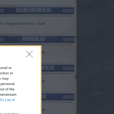
RACING DREAM BLOG
cs megjeleníthető elem
ROBOGÓBLOG
cs megjeleníthető elem
REKLÁMARCHÍVUM BLOG
sonal or
ection to
ou may
cs megjeleníthető elem
 personal
out of the
 downstream
RALLYEDREAM
B’s List of
cs megjeleníthető elem
er and store