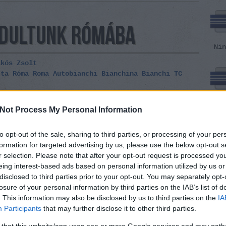
INDULTUNK RÓMÁBA
Nin
ikós Zsolt
tta
Róma
Roma
Autobianchi
Bianchina
Bianchi
TC
sorokat olvassák, mi már feltehetőleg az M7-esen
Nin
Not Process My Personal Information
yan bő nyolcvanas tempóban Trieszt felé a 49 éves
, hátunk mögött a tableten filmbe bambuló két
ő hátuk mögött azzal a szerény cókmókkal, amit
to opt-out of the sale, sharing to third parties, or processing of your per
etünk…
formation for targeted advertising by us, please use the below opt-out s
r selection. Please note that after your opt-out request is processed y
Nin
eing interest-based ads based on personal information utilized by us or
disclosed to third parties prior to your opt-out. You may separately opt-
losure of your personal information by third parties on the IAB’s list of
Tetszik
0
. This information may also be disclosed by us to third parties on the
IA
Participants
that may further disclose it to other third parties.
Nin
 that this website/app uses one or more Google services and may gath