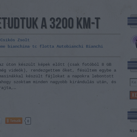
ETUDTUK A 3200 KM-T
-
Csikós Zsolt
ome
bianchina
tc flotta
Autobianchi
Bianchi
az úton készült képek előtt (csak fotóból 8 GB
még videók), rendezgettem őket, fésültem egybe a
masinákkal készült fájlokat a napokra lebontott
ahogy szoktam minden nagyobb kirándulás után, és
rajta,…
Tetszik
0
Nin