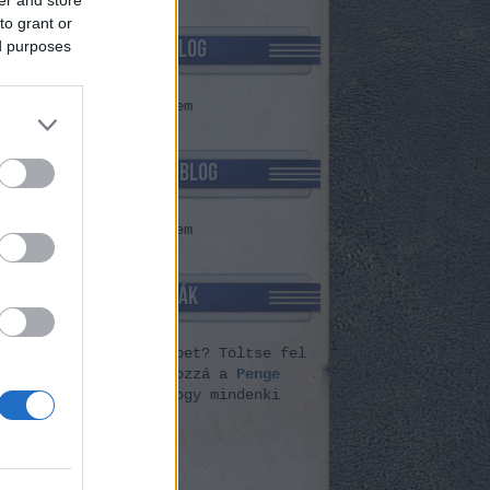
to grant or
TCOMMENT BLOG
ed purposes
cs megjeleníthető elem
JAJJDECSÚNYA BLOG
cs megjeleníthető elem
PENGE VERDÁK
ózott ezeknél pengébbet? Töltse fel
Indafotóra
és adja hozzá a
Penge
dák
gyűjteményhez, hogy mindenki
nyörködhessen
.