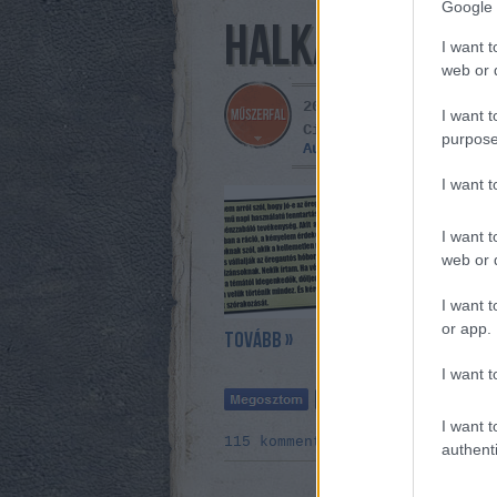
Google 
HALKAN MONDOM
I want t
web or d
2014. július 06. -
Cs
I want t
Címkék:
utazás
totalc
purpose
Autobianchi
Bianchina
I want 
Két hét múlva 
kiverjük a sze
I want t
nagypapi pipáj
es méretű Tesc
web or d
útra (és…
I want t
or app.
tovább »
I want t
I want t
115
komment
authenti