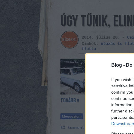
ÚGY TŰNIK, EL
2014. július 20. -
Cs
Címkék:
utazás
tc flo
flotta
Mire ezeket a 
Blog -
Do 
vánszorgunk ol
Autobianchival
gyerekkel, az 
If you wish 
egyáltalán vih
sensitive in
confirm you
continue se
tovább »
information 
further disc
participants
Downstream 
80
komment
Please note