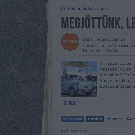
Címkék
»
Autobianchi
MEGJÖTTÜNK, L
2014. augusztus 17. 
Címkék:
utazás
róma
r
Totalcar-flotta
A minap ültem 
készült plusz 
különböző fotó
könyvtárakba, 
bosszankodtam 
tovább »
120
komment