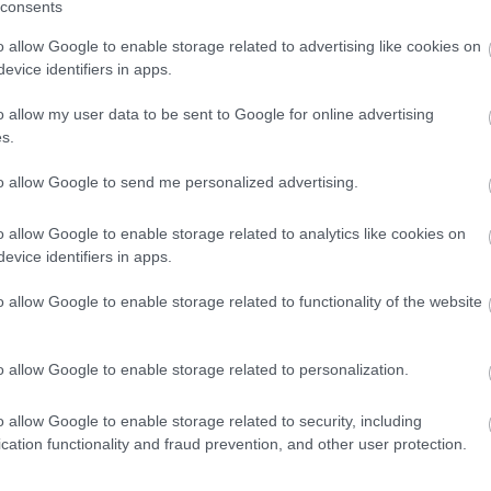
consents
... TALÁN ÖSSZEÁLLT
o allow Google to enable storage related to advertising like cookies on
evice identifiers in apps.
ikós Zsolt
o allow my user data to be sent to Google for online advertising
ar flotta
bianchi
szerelés
Róma
tcflotta
s.
to allow Google to send me personalized advertising.
ilyenkor madárcsicsergésre ébredünk Földváron,
münkből a csipát a mosdó szélén, mint hamut a
o allow Google to enable storage related to analytics like cookies on
ából – elég az alliterációkból –, azt a három, S-
o-szatyrot, amit összekészítettünk a kéthetes
evice identifiers in apps.
o allow Google to enable storage related to functionality of the website
o allow Google to enable storage related to personalization.
Tetszik
0
o allow Google to enable storage related to security, including
cation functionality and fraud prevention, and other user protection.