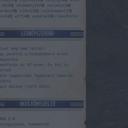
tta
(
271
)
toyota
(
109
)
tuning
(
49
)
úton
v8
(
33
)
vélemény
(
379
)
verseny
(
30
)
erán
(
49
)
videó
(
31
)
volkswagen
(
73
)
vo
(
42
)
wtf
(
43
)
yamaha
(
30
)
Címkefelhő
LEGNÉPSZERŰBB
lyet még nem láttál!
gy pusztul a hidegháború orosz
agyatéka
mokfutás az M7-esen. És fel is
ették
014 legdurvább fedélzeti kamerás
ideói
aul Walker (1973-2013)
OKOS KÖNYVJELZŐ
RSS 2.0
bejegyzések
,
kommentek