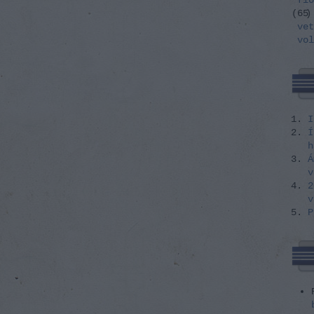
flo
(
65
)
vet
vol
I
Í
h
Á
v
2
v
P