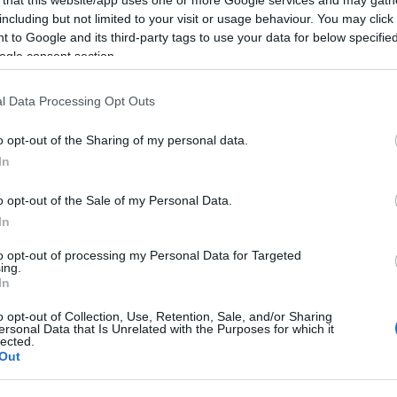
including but not limited to your visit or usage behaviour. You may click 
 to Google and its third-party tags to use your data for below specifi
MELLETT PAPOL. MÉG...
ogle consent section.
Nin
l Data Processing Opt Outs
ati
tta
Róma
Autobianchi
Bianchina
Bianchi
TC flotta
o opt-out of the Sharing of my personal data.
In
jta, vagy sem, de már én is a Bianchival álmodom.
l ezelőtti próbautunk előtti éjjelen azon kaptam
Nin
lamiféle teljesen nyitott járműben ülünk Zsolttal
o opt-out of the Sale of my Personal Data.
árosban. A jármű leginkább egy városnéző
In
tett, tudják,…
to opt-out of processing my Personal Data for Targeted
ing.
In
Fot
az
o opt-out of Collection, Use, Retention, Sale, and/or Sharing
ver
Tetszik
0
ersonal Data that Is Unrelated with the Purposes for which it
gyö
lected.
Out