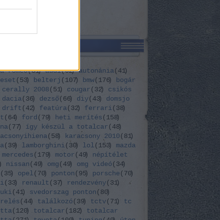
CÍMKÉK
a romeo
(
31
)
audi
(
62
)
autonánia
(
41
)
eset
(
53
)
belterj
(
107
)
bmw
(
176
)
bogár
cerally 2008
(
51
)
cougar
(
32
)
csikós
dacia
(
36
)
dezső
(
66
)
diy
(
43
)
domsjo
drift
(
42
)
featúra
(
32
)
ferrari
(
38
)
t
(
64
)
ford
(
79
)
heti merítés
(
158
)
na
(
77
)
így készül a totalcar
(
48
)
acsonyihiena
(
58
)
karacsony 2010
(
81
)
a
(
39
)
lamborghini
(
30
)
lol
(
153
)
mazda
mercedes
(
179
)
motor
(
49
)
népítélet
)
nissan
(
49
)
omg
(
49
)
omg videó
(
34
)
(
35
)
opel
(
70
)
ponton
(
95
)
porsche
(
70
)
i
(
33
)
renault
(
37
)
rendezvény
(
31
)
uki
(
41
)
svedorszag ponton
(
80
)
relés
(
44
)
találkozó
(
39
)
tctv
(
71
)
tc
tta
(
120
)
totalcar
(
182
)
totalcar