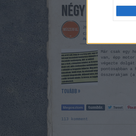
NÉGY HÉT, ÉS E
2014. június 22. -
Cs
Címkék:
utazás
totalc
Autobianchi
Bianchina
Már csak egy h
van, épp motor
végezte dolgát
pontosabban a 
összerakjam (a
tovább »
113
komment