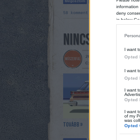
information 
deny consent
58
komment
in below Go
NINCS MIT HOZZ
Persona
I want t
2015. május 27. -
omm
Opted 
Címkék:
motogp
lemans
I want t
Két kör ala
Opted 
I want 
Advertis
Opted 
I want t
of my P
was col
tovább »
Opted 