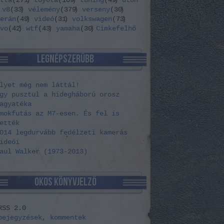
tta
(
271
)
toyota
(
109
)
tuning
(
49
)
úton
v8
(
33
)
vélemény
(
379
)
verseny
(
30
)
erán
(
49
)
videó
(
31
)
volkswagen
(
73
)
vo
(
42
)
wtf
(
43
)
yamaha
(
30
)
Címkefelhő
LEGNÉPSZERŰBB
lyet még nem láttál!
gy pusztul a hidegháború orosz
agyatéka
mokfutás az M7-esen. És fel is
ették
014 legdurvább fedélzeti kamerás
ideói
aul Walker (1973-2013)
OKOS KÖNYVJELZŐ
RSS 2.0
bejegyzések
,
kommentek