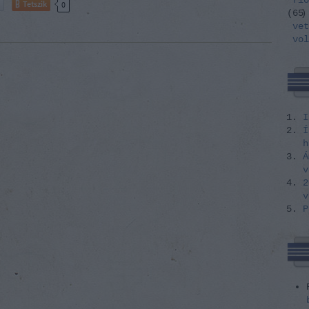
flo
Tetszik
0
(
65
)
vet
vol
I
Í
h
Á
v
2
v
P