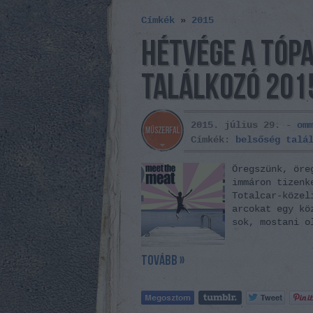
Címkék
»
2015
HÉTVÉGE A TÓP
TALÁLKOZÓ 201
2015. július 29. -
om
Címkék:
belsőség
talá
Öregszünk, öre
immáron tizenk
Totalcar-közel
arcokat egy kö
sok, mostani o
tovább »