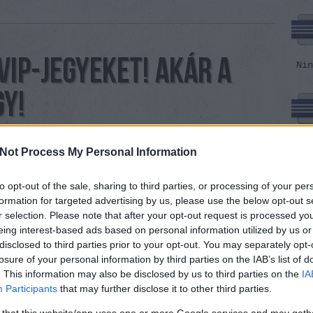
VIP-JEGYEKET! AKÁR A
Nin
GY!
mm
Nin
Not Process My Personal Information
wsr
Hungaroring
to opt-out of the sale, sharing to third parties, or processing of your per
AC/DC-nek is egy igazi énekese volt és ahogy a
is csak Bill Warddal az igazi, úgy a Mohó Hiéna
formation for targeted advertising by us, please use the below opt-out s
igazi arc, ha kihasználja a lehetőséget és gondol
r selection. Please note that after your opt-out request is processed y
Nin
pláne ha éppen marakodik a koncon és lop egy
eing interest-based ads based on personal information utilized by us or
is. Ezúttal pedig rendes…
disclosed to third parties prior to your opt-out. You may separately opt-
losure of your personal information by third parties on the IAB’s list of
. This information may also be disclosed by us to third parties on the
IA
Participants
that may further disclose it to other third parties.
Nin
 that this website/app uses one or more Google services and may gath