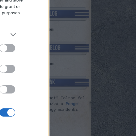
to grant or
TCOMMENT BLOG
ed purposes
cs megjeleníthető elem
JAJJDECSÚNYA BLOG
cs megjeleníthető elem
PENGE VERDÁK
ózott ezeknél pengébbet? Töltse fel
Indafotóra
és adja hozzá a
Penge
dák
gyűjteményhez, hogy mindenki
nyörködhessen
.