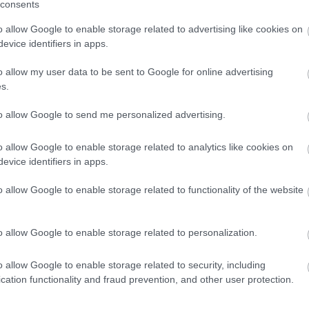
Tetszik
0
consents
o allow Google to enable storage related to advertising like cookies on
evice identifiers in apps.
o allow my user data to be sent to Google for online advertising
ELÉS AZ ÚJ FÉNYEZÉSI
s.
to allow Google to send me personalized advertising.
o allow Google to enable storage related to analytics like cookies on
kler Róbert
evice identifiers in apps.
yezés
2015
o allow Google to enable storage related to functionality of the website
es Tajvanból Frankfurtba késett másfél órát, így
esti csatlakozást. Az ölembe hullt négy órában
rül tudtam nézni a frankfurti légikikötőben, ahol
o allow Google to enable storage related to personalization.
ány kiállított új autó. És persze ha az embernek
deje,…
o allow Google to enable storage related to security, including
cation functionality and fraud prevention, and other user protection.