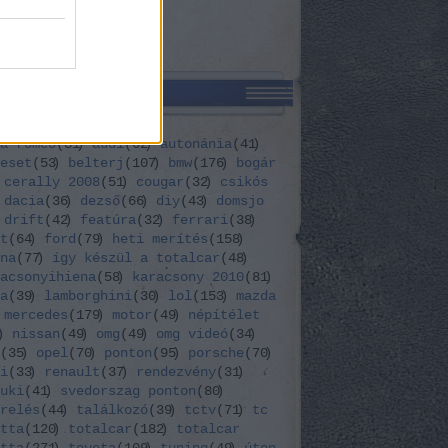
CÍMKÉK
a romeo
(
31
)
audi
(
62
)
autonánia
(
41
)
eset
(
53
)
belterj
(
107
)
bmw
(
176
)
bogár
cerally 2008
(
51
)
cougar
(
32
)
csikós
dacia
(
36
)
dezső
(
66
)
diy
(
43
)
domsjo
drift
(
42
)
featúra
(
32
)
ferrari
(
38
)
t
(
64
)
ford
(
79
)
heti merítés
(
158
)
na
(
77
)
így készül a totalcar
(
48
)
acsonyihiena
(
58
)
karacsony 2010
(
81
)
a
(
39
)
lamborghini
(
30
)
lol
(
153
)
mazda
mercedes
(
179
)
motor
(
49
)
népítélet
)
nissan
(
49
)
omg
(
49
)
omg videó
(
34
)
(
35
)
opel
(
70
)
ponton
(
95
)
porsche
(
70
)
i
(
33
)
renault
(
37
)
rendezvény
(
31
)
uki
(
41
)
svedorszag ponton
(
80
)
relés
(
44
)
találkozó
(
39
)
tctv
(
71
)
tc
tta
(
120
)
totalcar
(
182
)
totalcar