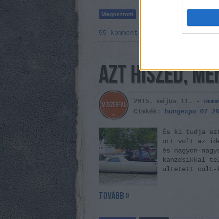
55
komment
AZT HISZED, ME
2015. május 11. -
omm
Címkék:
hungexpo
07
2
És ki tudja ez
ott volt az id
és nagyon-nagy
kanzdsikkal te
ültetett cult-
tovább »