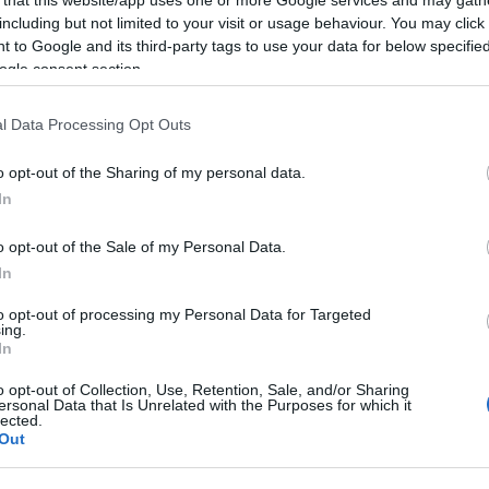
Tetszik
0
including but not limited to your visit or usage behaviour. You may click 
 to Google and its third-party tags to use your data for below specifi
ogle consent section.
Nin
ÁFŰZNI
l Data Processing Opt Outs
o opt-out of the Sharing of my personal data.
m
In
2015
Nin
o opt-out of the Sale of my Personal Data.
tt 15 helycsere és mind elsőrangú.
In
to opt-out of processing my Personal Data for Targeted
ing.
In
Fot
az
o opt-out of Collection, Use, Retention, Sale, and/or Sharing
ver
ersonal Data that Is Unrelated with the Purposes for which it
gyö
lected.
Out