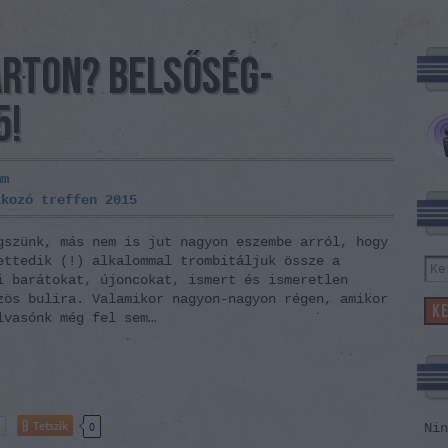
ARTON? BELSŐSÉG-
5!
mm
lkozó
treffen
2015
gszünk, más nem is jut nagyon eszembe arról, hogy
ettedik (!) alkalommal trombitáljuk össze a
i barátokat, újoncokat, ismert és ismeretlen
zös bulira. Valamikor nagyon-nagyon régen, amikor
lvasónk még fel sem…
Tetszik
0
Nin