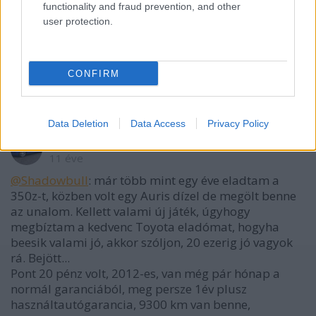
functionality and fraud prevention, and other
user protection.
sechskant (törölt)
11 éve
@Shadowbull
: Ugye nem probaut nelkul akarsz
CONFIRM
autot venni?
Data Deletion
Data Access
Privacy Policy
ps3peter
11 éve
@Shadowbull
: már több mint egy éve eladtam a
350z-t, közben volt egy Auris dízel de megölt benne
az unalom. Kellett valami új játék, úgyhogy
megbíztam a kedvenc Toyota eladómat, hogyha
beesik valami jó, akkor szóljon, 20 ezerig jó vagyok
rá. Bejött...
Pont 20 pénz volt, 2012-es, van még pár hónap a
normál garanciából, meg persze 1év plusz
használtautógarancia, 9300 km van benne,