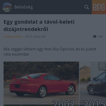
Belsőség
Egy gondolat a távol-keleti
dizájntrendekről
Stump András
•
2015. június 09.
144
Ma reggel láttam egy fess Kia Opirust, és ez jutott
róla eszembe: