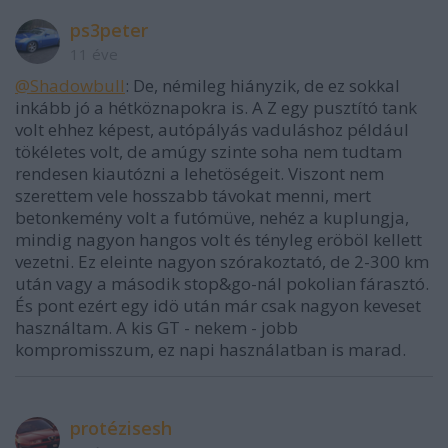
ps3peter
11 éve
@Shadowbull
: De, némileg hiányzik, de ez sokkal
inkább jó a hétköznapokra is. A Z egy pusztító tank
volt ehhez képest, autópályás vaduláshoz például
tökéletes volt, de amúgy szinte soha nem tudtam
rendesen kiautózni a lehetöségeit. Viszont nem
szerettem vele hosszabb távokat menni, mert
betonkemény volt a futómüve, nehéz a kuplungja,
mindig nagyon hangos volt és tényleg eröböl kellett
vezetni. Ez eleinte nagyon szórakoztató, de 2-300 km
után vagy a második stop&go-nál pokolian fárasztó.
És pont ezért egy idö után már csak nagyon keveset
használtam. A kis GT - nekem - jobb
kompromisszum, ez napi használatban is marad.
protézisesh