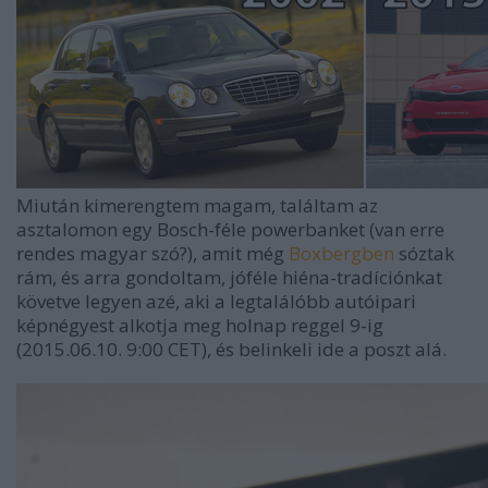
Miután kimerengtem magam, találtam az
asztalomon egy Bosch-féle powerbanket (van erre
rendes magyar szó?), amit még
Boxbergben
sóztak
rám, és arra gondoltam, jóféle hiéna-tradíciónkat
követve legyen azé, aki a legtalálóbb autóipari
képnégyest alkotja meg holnap reggel 9-ig
(2015.06.10. 9:00 CET), és belinkeli ide a poszt alá.