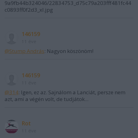
9a9fb44b324046/22834753_d75c79a203fff481fc44
c0893ff0f2d3_xl.jpg
146159
11 éve
@Stump András
: Nagyon köszönöm!
146159
11 éve
@314
: Igen, ez az. Sajnálom a Lanciát, persze nem
azt, ami a végén volt, de tudjátok...
Rot
11 éve