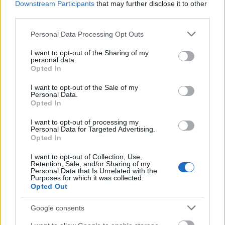
Downstream Participants
that may further disclose it to other
piszkalja.
third parties.
Az asszonynak mindenesetre megpenditettem hogy
Please note that this website/app uses one or more Google
Personal Data Processing Opt Outs
talan kene egy masik auto :)
services and may gather and store information including but
not limited to your visit or usage behaviour. You may click to
I want to opt-out of the Sharing of my
personal data.
grant or deny consent to Google and its third-party tags to
Opted In
use your data for below specified purposes in below Google
Ződ2000
consent section.
I want to opt-out of the Sale of my
11 éve
Personal Data.
Opted In
@Stump András
: szép munka volt, jó kis
kezdeményezés. Átpörgetve azért van egy kettő
I want to opt-out of processing my
Personal Data for Targeted Advertising.
amelynél pont a lényeget nem ragadja meg.
Opted In
I want to opt-out of Collection, Use,
Retention, Sale, and/or Sharing of my
sechskant (törölt)
Personal Data that Is Unrelated with the
Purposes for which it was collected.
11 éve
Opted Out
@Shadowbull
: Hat, akkor mar kozel a nyugdij :)
Google consents
m.welt.de/motor/article114884378/Die-alten-
Maenner-und-der-junge-Wagen.html