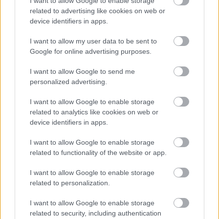
I want to allow Google to enable storage
related to advertising like cookies on web or
device identifiers in apps.
Shadowbull
I want to allow my user data to be sent to
11 éve
Google for online advertising purposes.
@sechskant
: hehe :)
I want to allow Google to send me
jo cikk, de nem ertek vele egyet :) Persze meg nem
personalized advertising.
vezettem GT86ot, csak statikusan probaltam bele
I want to allow Google to enable storage
magam, de kifejezetten nem akarok kurva eros
related to analytics like cookies on web or
autot.
device identifiers in apps.
I want to allow Google to enable storage
Ádám István
related to functionality of the website or app.
11 éve
I want to allow Google to enable storage
@Kopi3.14
: A lényeg, hogy 15 év múlva a mondeoból
related to personalization.
csak sörösdoboz lesz, az öreg vas pedig akkor is él és
virul elavultság ide vagy oda :).
I want to allow Google to enable storage
related to security, including authentication