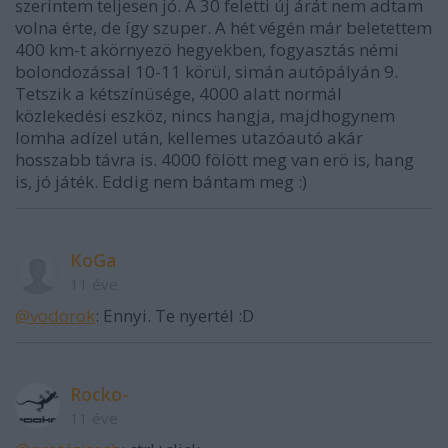
szerintem teljesen jó. A 30 feletti új árát nem adtam
volna érte, de így szuper. A hét végén már beletettem
400 km-t akörnyezö hegyekben, fogyasztás némi
bolondozással 10-11 körül, simán autópályán 9.
Tetszik a kétszínüsége, 4000 alatt normál
közlekedési eszköz, nincs hangja, majdhogynem
lomha adízel után, kellemes utazóautó akár
hosszabb távra is. 4000 fölött meg van erö is, hang
is, jó játék. Eddig nem bántam meg :)
KoGa
11 éve
@vodorok
: Ennyi. Te nyertél :D
Rocko-
11 éve