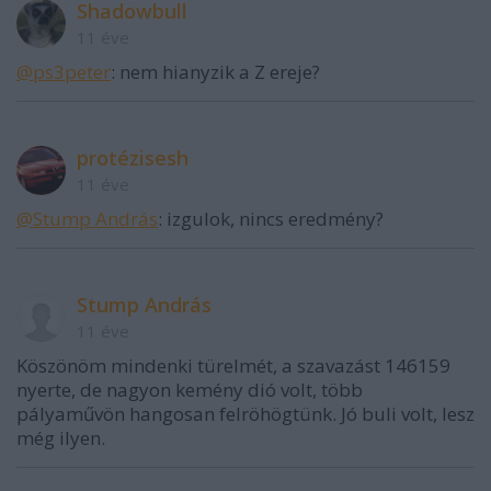
Shadowbull
11 éve
@ps3peter
: nem hianyzik a Z ereje?
protézisesh
11 éve
@Stump András
: izgulok, nincs eredmény?
Stump András
11 éve
Köszönöm mindenki türelmét, a szavazást 146159
nyerte, de nagyon kemény dió volt, több
pályaművön hangosan felröhögtünk. Jó buli volt, lesz
még ilyen.