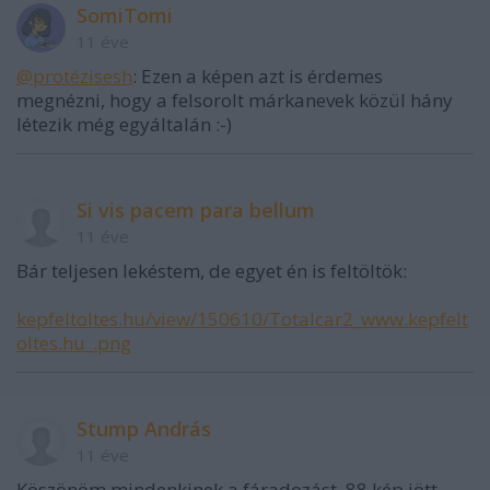
SomiTomi
11 éve
@protézisesh
: Ezen a képen azt is érdemes
megnézni, hogy a felsorolt márkanevek közül hány
létezik még egyáltalán :-)
Si vis pacem para bellum
11 éve
Bár teljesen lekéstem, de egyet én is feltöltök:
kepfeltoltes.hu/view/150610/Totalcar2_www.kepfelt
oltes.hu_.png
Stump András
11 éve
Köszönöm mindenkinek a fáradozást, 88 kép jött