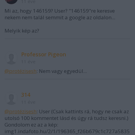
11 éve
Mi az, hogy 146159? User? "146159"re keresve
nekem nem talál semmit a google az oldalon...
Melyik kép az?
Professor Pigeon
11 éve
@protézisesh
: Nem vagy egyedül...
314
11 éve
@protézisesh
: User (Csak kattints rá, hogy ne csak az
utolsó 100 kommentet lásd és úgy rá tudsz keresni.)
Gondolom ez az a kép:
img1.indafoto.hu/2/1/196365_f26b679c1c727a5835