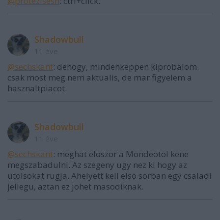
@protézisesh
: ctrl+click.
Shadowbull
11 éve
@sechskant
: dehogy, mindenkeppen kiprobalom.
csak most meg nem aktualis, de mar figyelem a
hasznaltpiacot.
Shadowbull
11 éve
@sechskant
: meghat eloszor a Mondeotol kene
megszabadulni. Az szegeny ugy nez ki hogy az
utolsokat rugja. Ahelyett kell elso sorban egy csaladi
jellegu, aztan ez johet masodiknak.