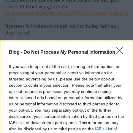
össze, itt lehet végiglapozni:
galeria.totalcar.hu/blogok/2015/06/10/negykepes_hi
ena/
Nyertest is hirdetünk majd, valószínűleg holnap,
stay tuned.
Blog -
Do Not Process My Personal Information
TaaT
11 éve
If you wish to opt-out of the sale, sharing to third parties, or
@protézisesh
: Ezt már én is írni akartam, még hogy
processing of your personal or sensitive information for
régen nem voltak egyformák az autók.
targeted advertising by us, please use the below opt-out
section to confirm your selection. Please note that after your
opt-out request is processed you may continue seeing
interest-based ads based on personal information utilized by
Shadowbull
us or personal information disclosed to third parties prior to
11 éve
your opt-out. You may separately opt-out of the further
disclosure of your personal information by third parties on the
@ps3peter
: na, meselj.
IAB’s list of downstream participants. This information may
also be disclosed by us to third parties on the
IAB’s List of
most kezdenek beesni 20e ala, az en fantaziamat is