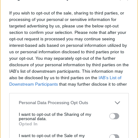
lehet emelkedni)
If you wish to opt-out of the sale, sharing to third parties, or
processing of your personal or sensitive information for
targeted advertising by us, please use the below opt-out
Szendwich
section to confirm your selection. Please note that after your
11 éve
opt-out request is processed you may continue seeing
A videó óta nem kicsit átalakult az autó. A régi
interest-based ads based on personal information utilized by
csíklámpás hátsó helyett facelisft-es van már, újra
us or personal information disclosed to third parties prior to
van fényezve, stb. Akinek van kedve a Facebook-on
your opt-out. You may separately opt-out of the further
tudja követni a srácot és az autóit:
disclosure of your personal information by third parties on the
www.facebook.com/pages/Martinssonracingse/1319
IAB’s list of downstream participants. This information may
82156866557
also be disclosed by us to third parties on the
IAB’s List of
Downstream Participants
that may further disclose it to other
third parties.
Please note that this website/app uses one or more Google
Brett Shaw
Personal Data Processing Opt Outs
services and may gather and store information including but
11 éve
not limited to your visit or usage behaviour. You may click to
I want to opt-out of the Sharing of my
personal data.
Ennél a sor 5-nél kevés jobb hangú motor volt. Még
grant or deny consent to Google and its third-party tags to
Opted In
így is király, hogy a leszabályzáson pattog! :)
use your data for below specified purposes in below Google
consent section.
I want to opt-out of the Sale of my