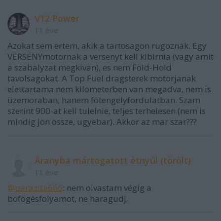
V12 Power
11 éve
Azokat sem ertem, akik a tartosagon rugoznak. Egy
VERSENYmotornak a versenyt kell kibirnia (vagy amit
a szabalyzat megkivan), es nem Föld-Hold
tavolsagokat. A Top Fuel dragsterek motorjanak
elettartama nem kilometerben van megadva, nem is
üzemoraban, hanem fötengelyfordulatban. Szam
szerint 900-at kell tulelnie, teljes terhelesen (nem is
mindig jön össze, ugyebar). Akkor az mar szar???
Aranyba mártogatott étnyúl (törölt)
11 éve
@parazita666
: nem olvastam végig a
böfögésfolyamot, ne haragudj.