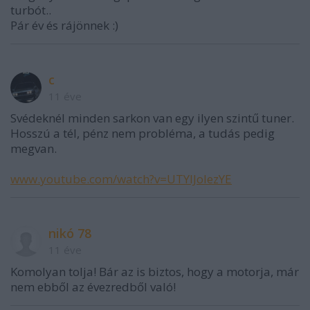
turbót..
Pár év és rájönnek :)
c
11 éve
Svédeknél minden sarkon van egy ilyen szintű tuner.
Hosszú a tél, pénz nem probléma, a tudás pedig
megvan.
www.youtube.com/watch?v=UTYlJolezYE
nikó 78
11 éve
Komolyan tolja! Bár az is biztos, hogy a motorja, már
nem ebből az évezredből való!