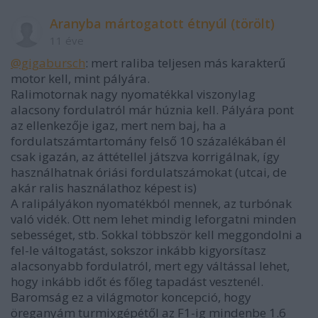
Aranyba mártogatott étnyúl (törölt)
11 éve
@gigabursch
: mert raliba teljesen más karakterű
motor kell, mint pályára.
Ralimotornak nagy nyomatékkal viszonylag
alacsony fordulatról már húznia kell. Pályára pont
az ellenkezője igaz, mert nem baj, ha a
fordulatszámtartomány felső 10 százalékában él
csak igazán, az áttétellel játszva korrigálnak, így
használhatnak óriási fordulatszámokat (utcai, de
akár ralis használathoz képest is)
A ralipályákon nyomatékból mennek, az turbónak
való vidék. Ott nem lehet mindig leforgatni minden
sebességet, stb. Sokkal többször kell meggondolni a
fel-le váltogatást, sokszor inkább kigyorsítasz
alacsonyabb fordulatról, mert egy váltással lehet,
hogy inkább időt és főleg tapadást vesztenél.
Baromság ez a világmotor koncepció, hogy
öreganyám turmixgépétől az F1-ig mindenbe 1.6