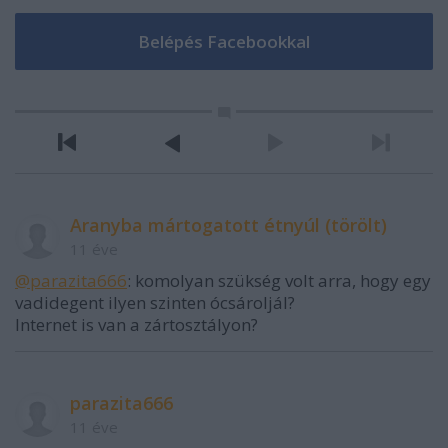
Aranyba mártogatott étnyúl (törölt)
11 éve
@parazita666
: komolyan szükség volt arra, hogy egy
vadidegent ilyen szinten ócsároljál?
Internet is van a zártosztályon?
parazita666
11 éve