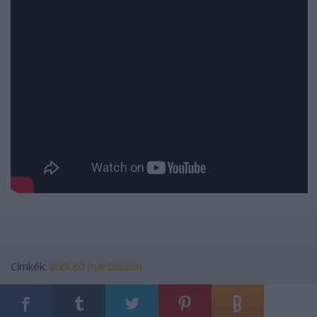
Címkék:
audi
80
martinsson