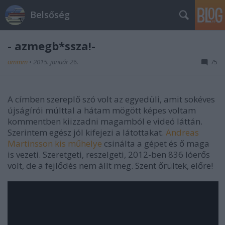
Belsőség
- azmegb*ssza!-
ommm
•
2015. január 26.
75
A címben szereplő szó volt az egyedüli, amit sokéves
újságírói múlttal a hátam mögött képes voltam
kommentben kiizzadni magamból e videó láttán.
Szerintem egész jól kifejezi a látottakat.
Andreas
Martinsson kis műhelye
csinálta a gépet és ő maga
is vezeti. Szeretgeti, reszelgeti, 2012-ben 836 lóerős
volt, de a fejlődés nem állt meg. Szent őrültek, előre!