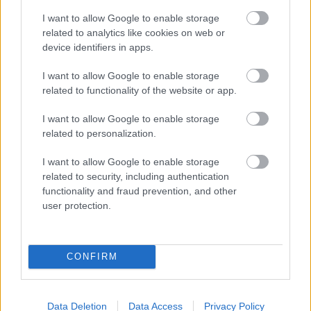
biztos a szomszédom is vagy. Neved stimmel.
Ócsárolhatjuk egymást napestig, de mielőtt ezt
I want to allow Google to enable storage
megtennénk, kérlek arra a felvetésemre reagálj, hogy
related to analytics like cookies on web or
amennyiben olyan hozzászólásokat produkál valaki,
device identifiers in apps.
hogy 'na ezt a posztot is a Váji írta', 'meg nagy fos az
I want to allow Google to enable storage
egész' akkor minek kattintott, minek hányta ide?
related to functionality of the website or app.
Egyértelműen látszik, hogy baromságnak tartja az
egészet, ő trollkodásnak hívja.
I want to allow Google to enable storage
Én arról beszélek 'nyuszómuszó', hogy ha lenne
related to personalization.
értelmes véleménye, amit meg lehetne vitatni és
felmutatná az autóbuzéria ellenpólusát, miszerint
I want to allow Google to enable storage
azért fos ez mert és nézd, akkor nem akarnák többen
related to security, including authentication
legyalulni. Ha nekem nem tetszik vagy nem is
functionality and fraud prevention, and other
érdekel a sakkszakkör, nem megyek be csak azért
user protection.
mert nyilvános és osztom azt azt szerető
embereknek az észt, s nem csak azért mert nem
leszek az adott körben népszerű. - üdv Szomáliából.
CONFIRM
Pubec
Data Deletion
Data Access
Privacy Policy