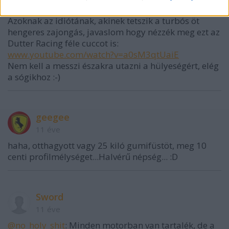
11 éve
Azoknak az idiótának, akinek tetszik a turbós öt
hengeres zajongás, javaslom hogy nézzék meg ezt az
Dutter Racing féle cuccot is:
www.youtube.com/watch?v=a0sM3qtUaiE
Nem kell a messzi északra utazni a hülyeségért, elég
a sógikhoz :-)
geegee
11 éve
haha, otthagyott vagy 25 kiló gumifüstöt, meg 10
centi profilmélységet...Halvérű népség... :D
Sword
11 éve
@no_holy_shit
: Minden motorban van tartalék, de a