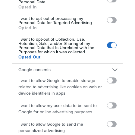
Personal Data.
Opted In
Kunta Kinte
I want to opt-out of processing my
11 éve
Personal Data for Targeted Advertising.
Opted In
@Prezi
:
I want to opt-out of Collection, Use,
Azért mert számodra nemtetsző valakinek a
Retention, Sale, and/or Sharing of my
Personal Data that Is Unrelated with the
véleménye agyonvernéd? Ezzel az öntörvényű,
Purposes for which it was collected.
primitív viselkedéseddel a szomáliai köztársaság
Opted Out
elmaradottabb részén kellene élned.
Visszasírnád még magad egy fejlettebb
Google consents
társadalomba, ahol a többség bár képes a civilizált
I want to allow Google to enable storage
együttélésre.
related to advertising like cookies on web or
device identifiers in apps.
Prezi
I want to allow my user data to be sent to
Google for online advertising purposes.
11 éve
@Kunta Kinte
: Szomáliából írok.
I want to allow Google to send me
Ha te a mondanivalómból ezt olvastad ki, akkor
personalized advertising.