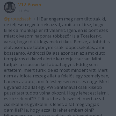
V12 Power
11 éve
@protézisesh
: +1! Bar engem meg nem tiltottak ki,
de teljesen egyetertek azzal, amit arrol irsz, hogy
kinek a munkaja er itt valamit. Igen, en is pont ezek
miatt olvasom naponta többször is a Totalcar-t,
varva, hogy tölük legyenek cikkek. Persze, a többit is
elolvasom, de többnyire csak idöpocsekolas, ami
bosszanto. Androczi Balazs azonban az amokfuto
terepjaros cikkevel elerte karrierje csucsat. Mint
tudjuk, a csucson kell abbahagyni. Eddig sem
ertettem, miert türik, de ez most mindent vitt. Mert
nem az idiota reszeg allat a felelös egy szemelyben,
hanem az auto, ami feleslegesen erös es nagy. Mert
ugyanez az allat egy VW Santanaval csak kisebb
pusztitast tudott volna okozni. Hogy lehet ezt leirni,
es közzetenni??? Tiltsuk be a fejszeket, mert azzal
csonkolni es gyilkolni is lehet, a fat meg vagjak
damillal? Ja, hogy azzal is lehet embert ölni?
Mindenesetre a sorozatgyilkosok büneteteseböl