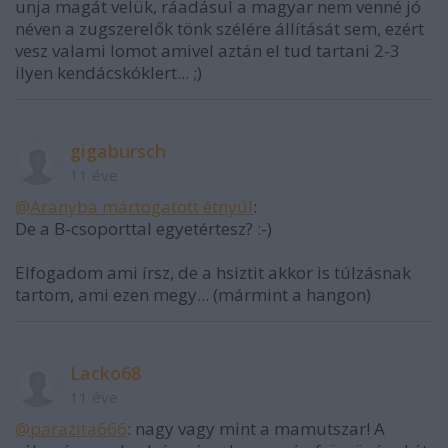
unja magát velük, ráadásul a magyar nem venné jó
néven a zugszerelők tönk szélére állítását sem, ezért
vesz valami lomot amivel aztán el tud tartani 2-3
ilyen kendácskóklert... ;)
gigabursch
11 éve
@Aranyba mártogatott étnyúl
:
De a B-csoporttal egyetértesz? :-)
Elfogadom ami írsz, de a hsiztit akkor is túlzásnak
tartom, ami ezen megy... (mármint a hangon)
Lacko68
11 éve
@parazita666
: nagy vagy mint a mamutszar! A