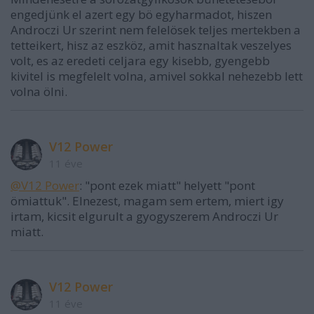
engedjünk el azert egy bö egyharmadot, hiszen
Androczi Ur szerint nem felelösek teljes mertekben a
tetteikert, hisz az eszköz, amit hasznaltak veszelyes
volt, es az eredeti celjara egy kisebb, gyengebb
kivitel is megfelelt volna, amivel sokkal nehezebb lett
volna ölni.
V12 Power
11 éve
@V12 Power
: "pont ezek miatt" helyett "pont
ömiattuk". Elnezest, magam sem ertem, miert igy
irtam, kicsit elgurult a gyogyszerem Androczi Ur
miatt.
V12 Power
11 éve