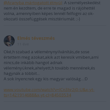
@Aranyba mártogatott étnyúl
: A személyeskedést
nem én kezdtem, de erre te magad is rájöhettél
volna, amennyiben képes lennél felfogni az ok-
okozati összefüggések misztériumát. ;-)
Elmés téveszmés
11 éve
Oké,h szabad a véleménynyilvánítás,de sose
értettem meg azokat,akik azt keresik vmiben,ami
nincs,de inkább hangot adnak
véleményüknek,ahelyett,h tovább mennének,és
hagynák a többit...
A sok ínyencnek egy kis magyar valóság...:D
www.youtube.com/watch?v=ICn3hr2j0-U&x-yt-
ts=1421914688&x-yt-cl=84503534