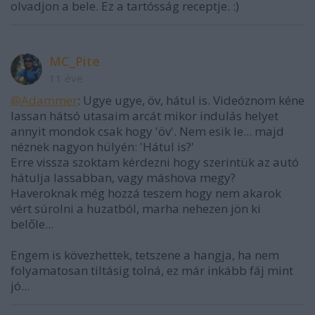
olvadjon a bele. Ez a tartósság receptje. :)
MC_Pite
11 éve
@Adammer
: Ugye ugye, öv, hátul is. Videóznom kéne
lassan hátsó utasaim arcát mikor indulás helyet
annyit mondok csak hogy 'öv'. Nem esik le... majd
néznek nagyon hülyén: 'Hátul is?'
Erre vissza szoktam kérdezni hogy szerintük az autó
hátulja lassabban, vagy máshova megy?
Haveroknak még hozzá teszem hogy nem akarok
vért súrolni a huzatból, marha nehezen jön ki
belőle...
Engem is kövezhettek, tetszene a hangja, ha nem
folyamatosan tiltásig tolná, ez már inkább fáj mint
jó...