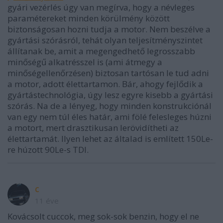
gyári vezérlés úgy van megírva, hogy a névleges
paramétereket minden körülmény között
biztonságosan hozni tudja a motor. Nem beszélve a
gyártási szórásról, tehát olyan teljesítményszintet
állítanak be, amit a megengedhető legrosszabb
minőségű alkatrésszel is (ami átmegy a
minőségellenőrzésen) biztosan tartósan le tud adni
a motor, adott élettartamon. Bár, ahogy fejlődik a
gyártástechnológia, úgy lesz egyre kisebb a gyártási
szórás. Na de a lényeg, hogy minden konstrukciónál
van egy nem túl éles határ, ami fölé felesleges húzni
a motort, mert drasztikusan lerövidítheti az
élettartamát. Ilyen lehet az általad is említett 150Le-
re húzott 90Le-s TDI.
c
11 éve
Kovácsolt cuccok, meg sok-sok benzin, hogy el ne