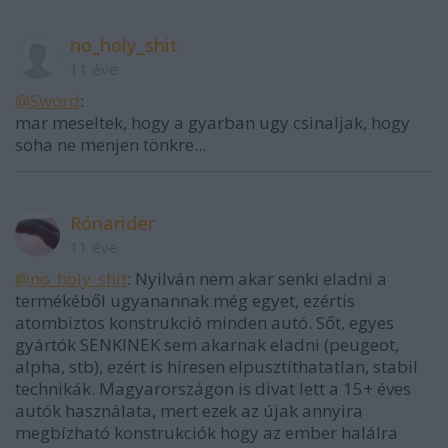
no_holy_shit
11 éve
@Sword
:
mar meseltek, hogy a gyarban ugy csinaljak, hogy
soha ne menjen tönkre...
Rónarider
11 éve
@no_holy_shit
: Nyilván nem akar senki eladni a
termékéből ugyanannak még egyet, ezértis
atombiztos konstrukció minden autó. Sőt, egyes
gyártók SENKINEK sem akarnak eladni (peugeot,
alpha, stb), ezért is híresen elpusztíthatatlan, stabil
technikák. Magyarországon is divat lett a 15+ éves
autók használata, mert ezek az újak annyira
megbízható konstrukciók hogy az ember halálra