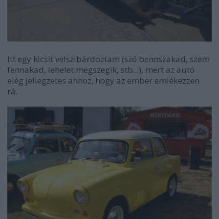
Itt egy kicsit velszibárdoztam (szó bennszakad, szem
fennakad, lehelet megszegik, stb...), mert az autó
elég jellegzetes ahhoz, hogy az ember emlékezzen
rá.