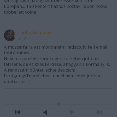
szereljek két napig,aztán vezessek keresztul
Európán... 150 Fontért házhoz hozták, lábon hozva
tobbe lett volna.
csubakkapákó
11 éve
A műszerfalra azt mondanám: letisztult. kell ennél
több? minek...
Nekem személy szerint egérszürkében jobban
tetszene, de ez ízlés kérdése, ahogyan a kormány is.
A rendszám büntet, echte deutsch:
FertigungsTeamLeiter...ennél nem lehet jobban
odabaszni :-)