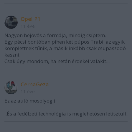
Opel P1
11 éve
Nagyon bejövős a formája, mindig csíptem.
Egy pécsi bontóban pihen két púpos Trabi, az egyik
komplettnek tűnik, a másik inkább csak csupaszodó
kaszni.
Csak úgy mondom, ha netán érdekel valakit...
CernaGeza
11 éve
Ez az autó mosolyog:)
..És a fedélzeti technológia is meglehetősen letisztult.