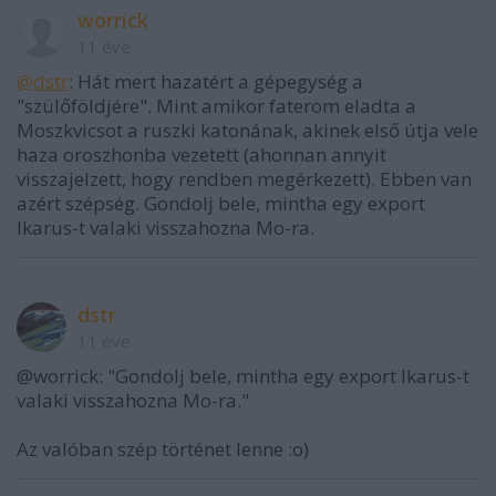
worrick
11 éve
@dstr
: Hát mert hazatért a gépegység a
"szülőföldjére". Mint amikor faterom eladta a
Moszkvicsot a ruszki katonának, akinek első útja vele
haza oroszhonba vezetett (ahonnan annyit
visszajelzett, hogy rendben megérkezett). Ebben van
azért szépség. Gondolj bele, mintha egy export
Ikarus-t valaki visszahozna Mo-ra.
dstr
11 éve
@worrick: "Gondolj bele, mintha egy export Ikarus-t
valaki visszahozna Mo-ra."
Az valóban szép történet lenne :o)