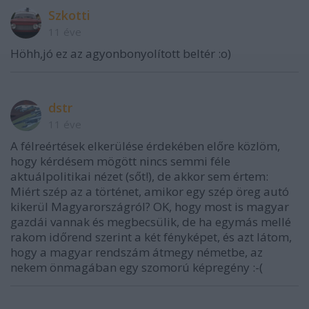
Szkotti
11 éve
Höhh,jó ez az agyonbonyolított beltér :o)
dstr
11 éve
A félreértések elkerülése érdekében előre közlöm,
hogy kérdésem mögött nincs semmi féle
aktuálpolitikai nézet (sőt!), de akkor sem értem:
Miért szép az a történet, amikor egy szép öreg autó
kikerül Magyarországról? OK, hogy most is magyar
gazdái vannak és megbecsülik, de ha egymás mellé
rakom időrend szerint a két fényképet, és azt látom,
hogy a magyar rendszám átmegy németbe, az
nekem önmagában egy szomorú képregény :-(