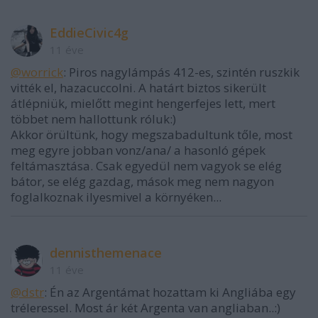
EddieCivic4g
11 éve
@worrick
: Piros nagylámpás 412-es, szintén ruszkik
vitték el, hazacuccolni. A határt biztos sikerült
átlépniük, mielőtt megint hengerfejes lett, mert
többet nem hallottunk róluk:)
Akkor örültünk, hogy megszabadultunk tőle, most
meg egyre jobban vonz/ana/ a hasonló gépek
feltámasztása. Csak egyedül nem vagyok se elég
bátor, se elég gazdag, mások meg nem nagyon
foglalkoznak ilyesmivel a környéken...
dennisthemenace
11 éve
@dstr
: Én az Argentámat hozattam ki Angliába egy
tréleressel. Most ár két Argenta van angliaban..:)