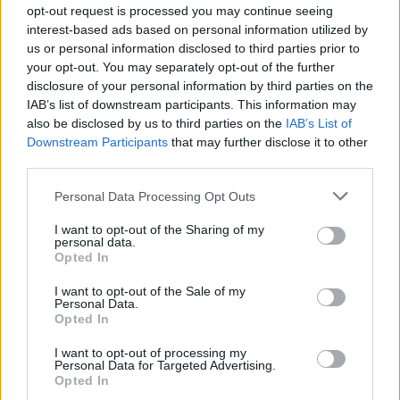
opt-out request is processed you may continue seeing
interest-based ads based on personal information utilized by
Mit vegyek a Micra helyett?
us or personal information disclosed to third parties prior to
your opt-out. You may separately opt-out of the further
disclosure of your personal information by third parties on the
IAB’s list of downstream participants. This information may
also be disclosed by us to third parties on the
IAB’s List of
Pillanatok a sivatagból
Downstream Participants
that may further disclose it to other
third parties.
Please note that this website/app uses one or more Google
Personal Data Processing Opt Outs
services and may gather and store information including but
Megfőztem a BMW-t
not limited to your visit or usage behaviour. You may click to
I want to opt-out of the Sharing of my
personal data.
grant or deny consent to Google and its third-party tags to
Opted In
use your data for below specified purposes in below Google
consent section.
I want to opt-out of the Sale of my
Personal Data.
Opted In
Szólj hozzá!
I want to opt-out of processing my
A hozzászóláshoz be kell lépned!
Personal Data for Targeted Advertising.
Opted In