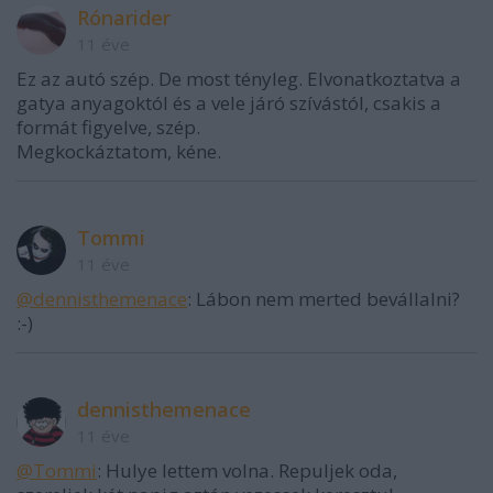
Rónarider
11 éve
Ez az autó szép. De most tényleg. Elvonatkoztatva a
gatya anyagoktól és a vele járó szívástól, csakis a
formát figyelve, szép.
Megkockáztatom, kéne.
Tommi
11 éve
@dennisthemenace
: Lábon nem merted bevállalni?
:-)
dennisthemenace
11 éve
@Tommi
: Hulye lettem volna. Repuljek oda,