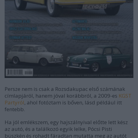
Persze nem is csak a Rozsdakupac első számának
címlapjáról, hanem jóval korábbról, a 2009-es
KGST
Partyról
, ahol fotóztam is bőven, lásd például itt
fentebb.
Ha jól emlékszem, egy hajszálnyival előtte lett kész
az autó, és a találkozó egyik lelke, Pócsi Pisti
büszkén és rohadt fáradtan mutatta meg az autót