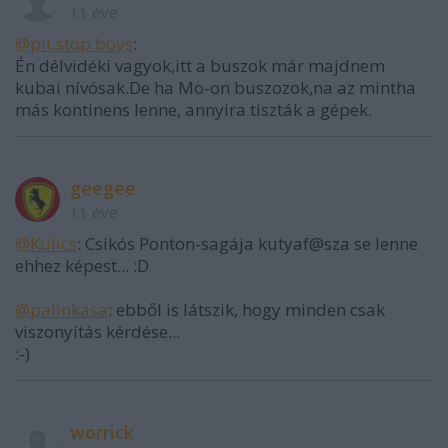
11 éve
@pit.stop.boys
:
Én délvidéki vagyok,itt a buszok már majdnem
kubai nívósak.De ha Mo-on buszozok,na az mintha
más kontinens lenne, annyira tiszták a gépek.
geegee
11 éve
@Kulics
: Csikós Ponton-sagája kutyaf@sza se lenne
ehhez képest... :D
@palinkasa
: ebből is látszik, hogy minden csak
viszonyítás kérdése...
:-)
worrick