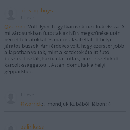
pit.stop.boys
11 éve
@worrick
: Volt ilyen, hogy Ikarusok kerültek vissza. A
mi városunkban futottak az NDK megszűnése után
német feliratokkal és matricákkal ellátott helyi
járatos buszok. Ami érdekes volt, hogy ezerszer jobb
állapotban voltak, mint a kezdetek óta itt futó
buszok. Tiszták, karbantartottak, nem összefirkált-
karcolt-szaggatott... Aztán idomultak a helyi
gépparkhoz.
11 éve
@worrick
: ...mondjuk Kubából, lábon :-)
palinkasa