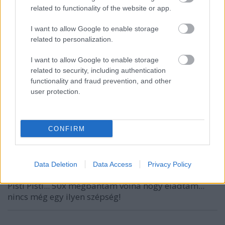
"Szó bennszakad, HANG fennakad, / Lehellet
related to functionality of the website or app.
megszegik"
Könyörgöm!!!
I want to allow Google to enable storage
related to personalization.
I want to allow Google to enable storage
prokee
related to security, including authentication
11 éve
functionality and fraud prevention, and other
user protection.
@Elismert író
:
Tudom, néha gyanús, de jártam ám én is iskolába.
Ún. vicc volt.
CONFIRM
Poc-OK
Data Deletion
Data Access
Privacy Policy
11 éve
Pisti Pisti... 50x megbántam volna hogy eladtam...
nincs még egy ilyen szépség!