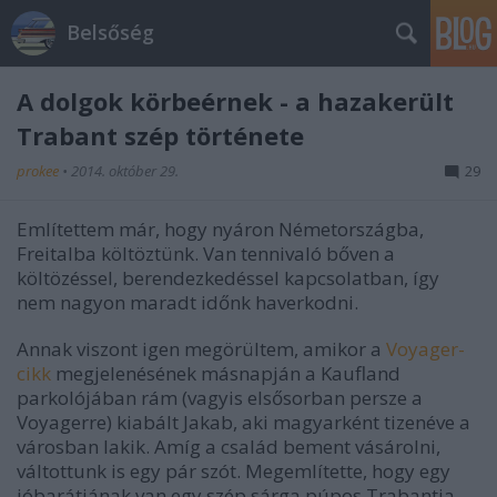
Belsőség
A dolgok körbeérnek - a hazakerült
Trabant szép története
prokee
•
2014. október 29.
29
Említettem már, hogy nyáron Németországba,
Freitalba költöztünk. Van tennivaló bőven a
költözéssel, berendezkedéssel kapcsolatban, így
nem nagyon maradt időnk haverkodni.
Annak viszont igen megörültem, amikor a
Voyager-
cikk
megjelenésének másnapján a Kaufland
parkolójában rám (vagyis elsősorban persze a
Voyagerre) kiabált Jakab, aki magyarként tizenéve a
városban lakik. Amíg a család bement vásárolni,
váltottunk is egy pár szót. Megemlítette, hogy egy
jóbarátjának van egy szép sárga púpos Trabantja -