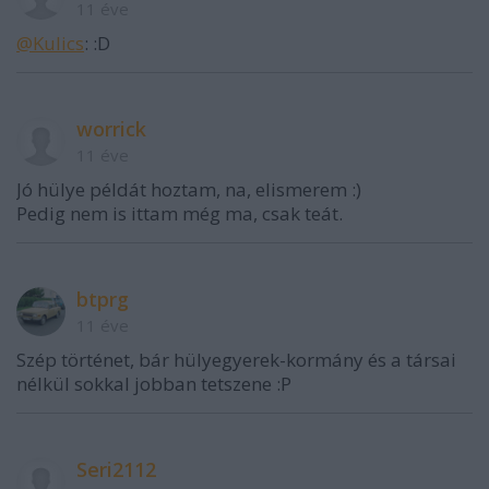
11 éve
@Kulics
: :D
worrick
11 éve
Jó hülye példát hoztam, na, elismerem :)
Pedig nem is ittam még ma, csak teát.
btprg
11 éve
Szép történet, bár hülyegyerek-kormány és a társai
nélkül sokkal jobban tetszene :P
Seri2112