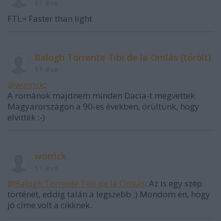
11 éve
FTL= Faster than light
Balogh Torrente Tibi de la Omlás (törölt)
11 éve
@worrick
:
A románok majdnem minden Dacia-t megvettek
Magyarországon a 90-es években, örültünk, hogy
elvitték :-)
worrick
11 éve
@Balogh Torrente Tibi de la Omlás
: Az is egy szép
történet, eddig talán a legszebb :) Mondom én, hogy
jó címe volt a cikknek.