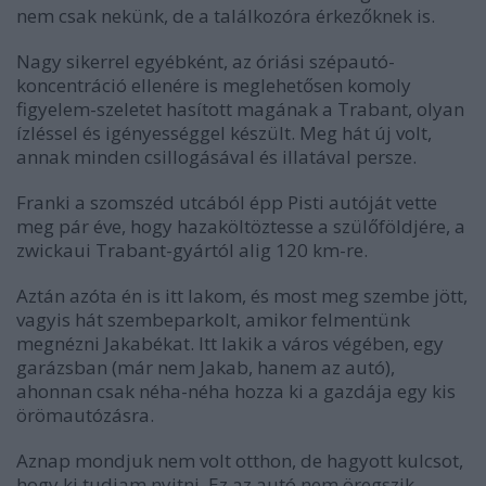
nem csak nekünk, de a találkozóra érkezőknek is.
Nagy sikerrel egyébként, az óriási szépautó-
koncentráció ellenére is meglehetősen komoly
figyelem-szeletet hasított magának a Trabant, olyan
ízléssel és igényességgel készült. Meg hát új volt,
annak minden csillogásával és illatával persze.
Franki a szomszéd utcából épp Pisti autóját vette
meg pár éve, hogy hazaköltöztesse a szülőföldjére, a
zwickaui Trabant-gyártól alig 120 km-re.
Aztán azóta én is itt lakom, és most meg szembe jött,
vagyis hát szembeparkolt, amikor felmentünk
megnézni Jakabékat. Itt lakik a város végében, egy
garázsban (már nem Jakab, hanem az autó),
ahonnan csak néha-néha hozza ki a gazdája egy kis
örömautózásra.
Aznap mondjuk nem volt otthon, de hagyott kulcsot,
hogy ki tudjam nyitni. Ez az autó nem öregszik -