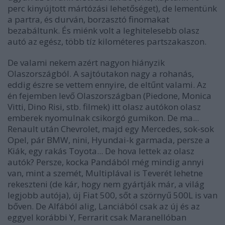
perc kinyújtott mártózási lehetőséget), de lementünk
a partra, és durván, borzasztó finomakat
bezabáltunk. És miénk volt a leghitelesebb olasz
autó az egész, több tíz kilométeres partszakaszon.
De valami nekem azért nagyon hiányzik
Olaszországból. A sajtóutakon nagy a rohanás,
eddig észre se vettem ennyire, de eltűnt valami. Az
én fejemben levő Olaszországban (Piedone, Monica
Vitti, Dino Risi, stb. filmek) itt olasz autókon olasz
emberek nyomulnak csikorgó gumikon. De ma...
Renault után Chevrolet, majd egy Mercedes, sok-sok
Opel, pár BMW, nini, Hyundai-k garmada, persze a
Kiák, egy rakás Toyota... De hova lettek az olasz
autók? Persze, kocka Pandából még mindig annyi
van, mint a szemét, Multiplával is Teverét lehetne
rekeszteni (de kár, hogy nem gyártják már, a világ
legjobb autója), új Fiat 500, sőt a szörnyű 500L is van
bőven. De Alfából alig, Lanciából csak az új és az
eggyel korábbi Y, Ferrarit csak Maranellóban