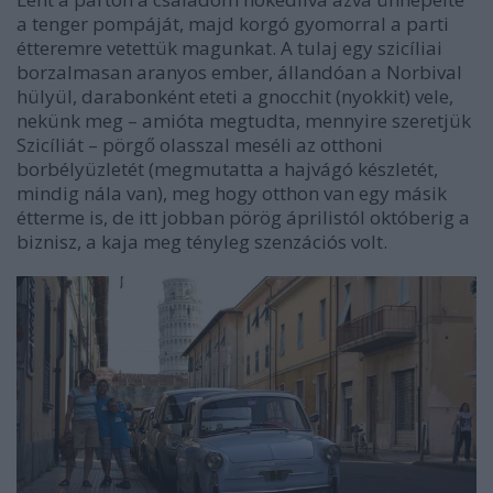
a tenger pompáját, majd korgó gyomorral a parti
étteremre vetettük magunkat. A tulaj egy szicíliai
borzalmasan aranyos ember, állandóan a Norbival
hülyül, darabonként eteti a gnocchit (nyokkit) vele,
nekünk meg – amióta megtudta, mennyire szeretjük
Szicíliát – pörgő olasszal meséli az otthoni
borbélyüzletét (megmutatta a hajvágó készletét,
mindig nála van), meg hogy otthon van egy másik
étterme is, de itt jobban pörög áprilistól októberig a
biznisz, a kaja meg tényleg szenzációs volt.