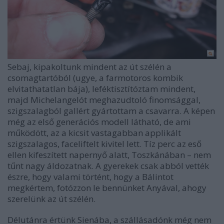
Sebaj, kipakoltunk mindent az út szélén a
csomagtartóból (ugye, a farmotoros kombik
elvitathatatlan bája), leféktisztítóztam mindent,
majd Michelangelót meghazudtoló finomsággal,
szigszalagból gallért gyártottam a csavarra. A képen
még az első generációs modell látható, de ami
működött, az a kicsit vastagabban applikált
szigszalagos, faceliftelt kivitel lett. Tíz perc az eső
ellen kifeszített napernyő alatt, Toszkánában – nem
tűnt nagy áldozatnak. A gyerekek csak abból vették
észre, hogy valami történt, hogy a Bálintot
megkértem, fotózzon le bennünket Anyával, ahogy
szerelünk az út szélén.
Délutánra értünk Sienába, a szállásadónk még nem