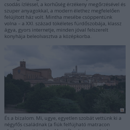
csodás ízléssel, a korhűség érzékeny megőrzésével és
szuper anyagokkal, a modern élethez megfelelően
felújított ház volt. Mintha mesébe csöppentünk
volna – a XXI. század tökéletes fürdőszobája, klassz
ágya, gyors internetje, minden jóval felszerelt
konyhája beleolvasztva a középkorba.
És a bizalom. Mi, ugye, egyetlen szobát vettünk ki a
négyfős családnak (a fiúk felfújható matracon