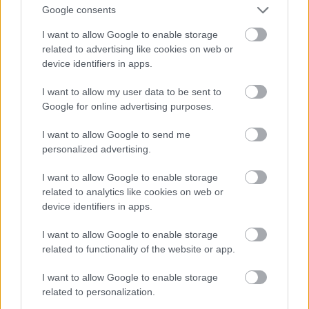
Google consents
I want to allow Google to enable storage
related to advertising like cookies on web or
device identifiers in apps.
I want to allow my user data to be sent to
Google for online advertising purposes.
I want to allow Google to send me
personalized advertising.
Másnap az autó mint egy új, száguldott, hogy
I want to allow Google to enable storage
Szörényi Leventét plagizáljam, téptünk Sienába, ami
related to analytics like cookies on web or
Toszkána déli részén van. Előtte még Pisából kifelé
device identifiers in apps.
megálltunk egy spanyol(!) étteremnél, ahol ugyan
egy lélek nem volt, aki felvilágosítást tudott volna
I want to allow Google to enable storage
adni, viszont a füvön ott parkolt egy csomó 10-es,
related to functionality of the website or app.
20-as, 30-as évekbeli amerikai autó, Ford T- és A-
modell például biztosan volt köztük.
I want to allow Google to enable storage
related to personalization.
Újabb öregautós flash-eink voltak: egy kék 500-as