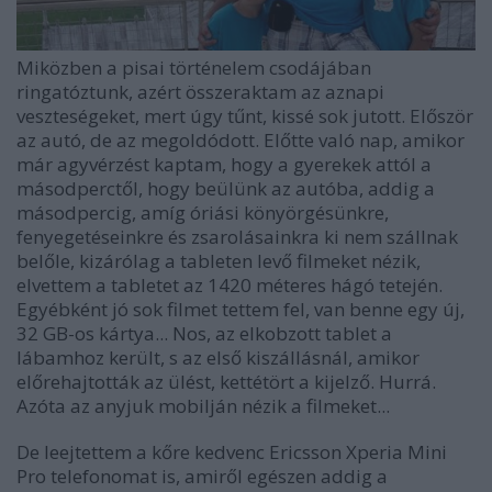
Miközben a pisai történelem csodájában
ringatóztunk, azért összeraktam az aznapi
veszteségeket, mert úgy tűnt, kissé sok jutott. Először
az autó, de az megoldódott. Előtte való nap, amikor
már agyvérzést kaptam, hogy a gyerekek attól a
másodperctől, hogy beülünk az autóba, addig a
másodpercig, amíg óriási könyörgésünkre,
fenyegetéseinkre és zsarolásainkra ki nem szállnak
belőle, kizárólag a tableten levő filmeket nézik,
elvettem a tabletet az 1420 méteres hágó tetején.
Egyébként jó sok filmet tettem fel, van benne egy új,
32 GB-os kártya... Nos, az elkobzott tablet a
lábamhoz került, s az első kiszállásnál, amikor
előrehajtották az ülést, kettétört a kijelző. Hurrá.
Azóta az anyjuk mobilján nézik a filmeket...
De leejtettem a kőre kedvenc Ericsson Xperia Mini
Pro telefonomat is, amiről egészen addig a