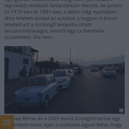
leginkább rendezői fantáziákban létezett, de jártam
itt 1979-ben és 1991-ben, s akkor még nyomkban
látni lehetett azokat az autókat, s nagyon is érezni
lehetett azt a dühöngő tempóba oltott
leszaromlazaságot, amiből egy La Bambola
születhetett. Ma nem.
Holnap Róma, és a 200+ eurós bírságtól tartva úgy
döntöttem most, éjjel, a szállodai ágyon fekve, hogy