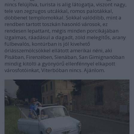
nincs felújítva, turista is alig látogatja, viszont nagy,
tele van zegzugos utcákkal, romos palotákkal,
döbbenet templomokkal. Sokkal valódibb, mint a
rendben tartott toszkán hasonló városok, ez
rendesen lepattant, mégis minden porcikájában
izgalmas, ráadásul a dagadt, zöld melegítős, arany
fülbevalós, kontúrban is jól kivehető
óriásszemölcsökkel ellátott amerikai néni, aki
Pisában, Firenzében, Sienában, San Gimignanóban
mindig kitölti a gyönyörű ellenfénnyel elkapott
városfotóinkat, Viterbóban nincs. Ajánlom.