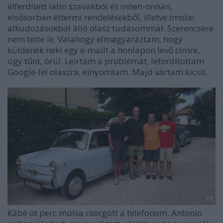
elferdített latin szavakból és innen-onnan,
elsősorban éttermi rendelésekből, illetve imolai
alkudozásokból álló olasz tudásommal. Szerencsére
nem tette le. Valahogy elmagyaráztam, hogy
küldenék neki egy e-mailt a honlapon levő címre,
úgy tűnt, örül. Leírtam a problémát, lefordítottam
Google-lel olaszra, elnyomtam. Majd vártam kicsit.
Kábé öt perc múlva csörgött a telefonom. Antonio