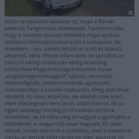
Aztán tempósabb kétsávos út, majd a Rómát
elkerülő Tangenziale következett. Tartottam tőle,
hogy a renitens olaszok felöklelik majd apró és
tetűlassú transzportunkat ezen a szakaszon, de
tévedtem – van, akinek tetszik az autó és lelassít,
átbámul, néha iPhone villan ránk, de igazából az
olasz út eddigi szakaszán eddig kizárólag
elsősorban Magyarországon éreztem durva
„dögöljmegminekvagyitt”-stílusú, leszorítós,
motorbőgetős, centikre elmenős agressziót,
másodsorban a szlovén szakaszon, főleg osztrákok
részéről. Az olasz közel jön, de inkább csak azért,
mert feleslegesen nem lassít, aztán kikerül, de az
egész valahogy mindig jó ritmusban történik.
Hihetetlen, de itt néha még én vagyok a gyorsabb a
többieknél, a magam 60-jával hegynek, 82-jével
síknak. Simán elértünk a szállóhoz, ahol a medencét
ugyan az orrunk előtt zárták be (oké, kaptunk 10