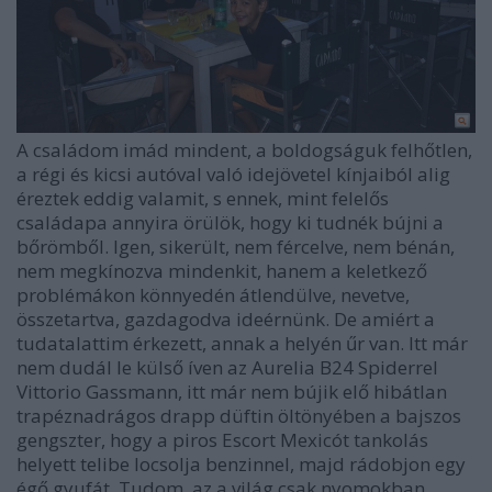
A családom imád mindent, a boldogságuk felhőtlen,
a régi és kicsi autóval való idejövetel kínjaiból alig
éreztek eddig valamit, s ennek, mint felelős
családapa annyira örülök, hogy ki tudnék bújni a
bőrömből. Igen, sikerült, nem fércelve, nem bénán,
nem megkínozva mindenkit, hanem a keletkező
problémákon könnyedén átlendülve, nevetve,
összetartva, gazdagodva ideérnünk. De amiért a
tudatalattim érkezett, annak a helyén űr van. Itt már
nem dudál le külső íven az Aurelia B24 Spiderrel
Vittorio Gassmann, itt már nem bújik elő hibátlan
trapéznadrágos drapp düftin öltönyében a bajszos
gengszter, hogy a piros Escort Mexicót tankolás
helyett telibe locsolja benzinnel, majd rádobjon egy
égő gyufát. Tudom, az a világ csak nyomokban,