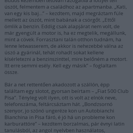
Büdös kezemben tétován rázogatva a löttyel teli
úszót, felmentem a családhoz az apartmanba. „Kati,
van egy kis baj...” – kezdtem, majd megráztam füle
mellett az úszót, mint babának a csörgőt. „Ettől
ömlik a benzin. Eddig csak alapjárat nem volt, de
már gyengült a motor is, ha ez megtelik, megállunk,
mint a cövek. Forrasztani talán otthon tudnám, ha
lenne letwasserem, de akkor is nehezebbé válna az
úszó a gyárinál, tehát rohadt sokat kellene
kísérletezni a benzinszinttel, mire belőném a motort.
Itt erre semmi esély. Kell egy másik” – foglaltam
össze.
Bár a net rettentően akadozott a szállón, épp
találtam egy slotot, gyorsan beírtam – „Fiat 500 Club
Pisa”. Tényleg volt ilyen, ott is volt az elnök neve,
telefonszáma, feltárcsáztam hát. „Bondzsornó
szenyor, jo szónó ungeréze kon un Autobianchi
Bianchina in Pisa fáró, é jó há un probleme kon
karburattóre” – kezdtem borzalmas, pár évnyi latin
tanulásból, az angol nyelvben használatos,