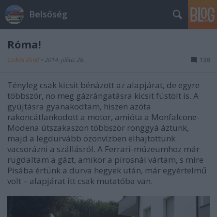
Belsőség
Róma!
Csikós Zsolt
•
2014. július 26.
138
Tényleg csak kicsit bénázott az alapjárat, de egyre
többször, no meg gázrángatásra kicsit füstölt is. A
gyújtásra gyanakodtam, hiszen azóta
rakoncátlankodott a motor, amióta a Monfalcone-
Modena útszakaszon többször ronggyá áztunk,
majd a legdurvább özönvízben elhajtottunk
vacsorázni a szállásról. A Ferrari-múzeumhoz már
rugdaltam a gázt, amikor a pirosnál vártam, s mire
Pisába értünk a durva hegyek után, már egyértelmű
volt – alapjárat itt csak mutatóba van.