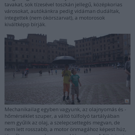
tavakat, sok tízesével toszkán jellegű, középkorias
városokat, autókánkra pedig vidáman dudáltak,
integettek (nem ökörszarvat), a motorosok
kiváltképp bírják.
Mechanikailag egyben vagyunk, az olajnyomás és -
hőmérséklet szuper, a váltó túlfolyó tartályában
nem gyűlik az olaj, a szelepcsettegés megvan, de
nem lett rosszabb, a motor önmagához képest húz,