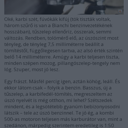
Oké, karbi szét, fúvókák kifúj (tök tiszták voltak,
három szűrő is van a Bianchi benzinvezetékének
hosszában), tűszelep ellenőriz, összerak, semmi
változás. Rendben, tolómérő elő, az úszószint most
tényleg, de tényleg 7,5 milliméterre beállít a
tömítéstől, függőlegesen tartva, az alsó érték szintén
belő 14 milliméterre. Amúgy a karbi teljesen tiszta,
minden szépen mozog, pillangószelep-tengely nem
lóg. Szuper, most jó lesz.
Egy frászt. Másfél percig igen, aztán köhög, leáll. És
ekkor látom csak – folyik a benzin. Basszus, új a
tűszelep, a karbifedél-tömítés, megreszeltem az
úszó nyelvét is még otthon, mi lehet? Szétszedek
mindent, és a legsötétebb gyanúm bebizonyosodni
látszik – tele az úszó benzinnel. Te jó ég, a kombi
500-as motoron teljesen más karburátor van, mint a
szedánon, márpedig szerintem eredetileg is 1:50