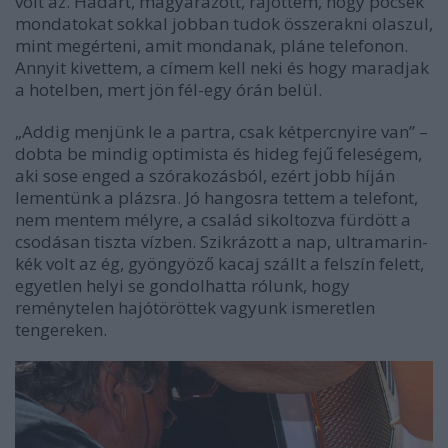
volt az. Hadart, magyarázott, rájöttem, hogy pocsék
mondatokat sokkal jobban tudok összerakni olaszul,
mint megérteni, amit mondanak, pláne telefonon.
Annyit kivettem, a címem kell neki és hogy maradjak
a hotelben, mert jön fél-egy órán belül.
„Addig menjünk le a partra, csak kétpercnyire van” –
dobta be mindig optimista és hideg fejű feleségem,
aki sose enged a szórakozásból, ezért jobb híján
lementünk a plázsra. Jó hangosra tettem a telefont,
nem mentem mélyre, a család sikoltozva fürdött a
csodásan tiszta vízben. Szikrázott a nap, ultramarin-
kék volt az ég, gyöngyöző kacaj szállt a felszín felett,
egyetlen helyi se gondolhatta rólunk, hogy
reménytelen hajótöröttek vagyunk ismeretlen
tengereken.