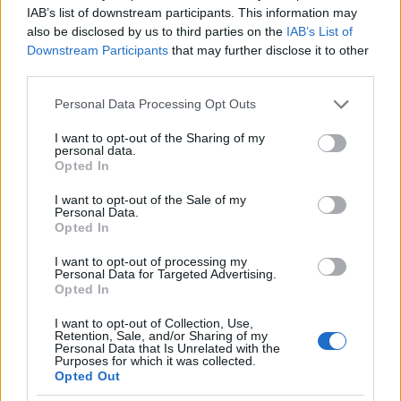
IAB’s list of downstream participants. This information may
Még jó, hogy az apartmant nem gyújtottam fel,
also be disclosed by us to third parties on the
IAB’s List of
gondoltam a pozitív hozadékokra. Amikor ugyanis
Downstream Participants
that may further disclose it to other
még nem tudtam, hogy lesz valahonnan úszó, a
third parties.
meglevőből ki akartam szedni a benzint, hogy
legalább egy napig kibírja. Ezt normálisan például
Please note that this website/app uses one or more Google
Personal Data Processing Opt Outs
forrasztópákával lehet: melegíted az úszót, felforr
services and may gather and store information including but
benne a benzin, s a lukon, ahol bejutott, kipárolog.
not limited to your visit or usage behaviour. You may click to
I want to opt-out of the Sharing of my
personal data.
Csakhogy forrasztópákám nem volt, ezért egy
grant or deny consent to Google and its third-party tags to
Opted In
evőkanálban melegítettem a rezsó fölött. Hogy, hogy
use your data for below specified purposes in below Google
nem, egy csepp kigyütt belőle, meg is gyulladt, aztán
consent section.
I want to opt-out of the Sale of my
az egész utána. Kicsit lángolt az egész tűzhely,
Personal Data.
Opted In
szerencsére nem volt más gyúlékony cucc a
közelben, ezért végül csak az úszó nyílt ketté és a
I want to opt-out of processing my
szempillám (és kicsit a szemöldököm) égett le – a
Personal Data for Targeted Advertising.
Kati legnagyobb mulatságára... Azóta is állandóan
Opted In
röhög rajtam, amikor közelről az arcomba néz.
I want to opt-out of Collection, Use,
Retention, Sale, and/or Sharing of my
Rossebbe, legalább 80 ezer forintnyi kár született,
Personal Data that Is Unrelated with the
Purposes for which it was collected.
vissza kell fognunk magunkat.
Opted Out