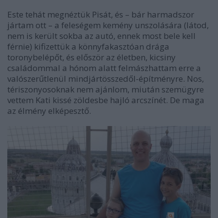
Este tehát megnéztük Pisát, és – bár harmadszor
jártam ott – a feleségem kemény unszolására (látod,
nem is került sokba az autó, ennek most bele kell
férnie) kifizettük a könnyfakasztóan drága
toronybelépőt, és először az életben, kicsiny
családommal a hónom alatt felmászhattam erre a
valószerűtlenül mindjártösszedől-építményre. Nos,
tériszonyosoknak nem ajánlom, miután szemügyre
vettem Kati kissé zöldesbe hajló arcszínét. De maga
az élmény elképesztő.