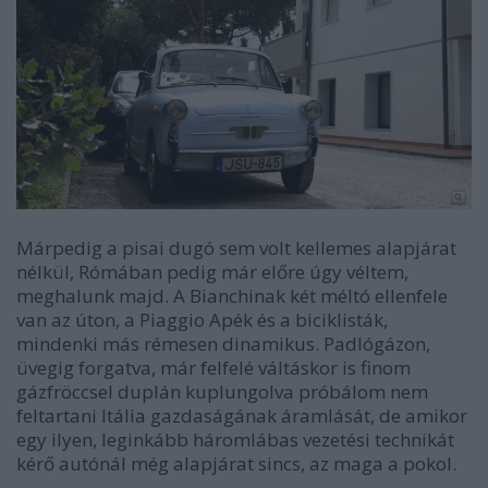
Márpedig a pisai dugó sem volt kellemes alapjárat
nélkül, Rómában pedig már előre úgy véltem,
meghalunk majd. A Bianchinak két méltó ellenfele
van az úton, a Piaggio Apék és a biciklisták,
mindenki más rémesen dinamikus. Padlógázon,
üvegig forgatva, már felfelé váltáskor is finom
gázfröccsel duplán kuplungolva próbálom nem
feltartani Itália gazdaságának áramlását, de amikor
egy ilyen, leginkább háromlábas vezetési technikát
kérő autónál még alapjárat sincs, az maga a pokol.