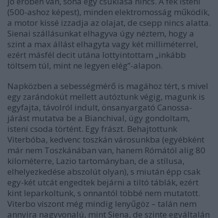
jó erőben van, soha egy csuklása nincs. A fék isteni
(500-ashoz képest), minden elektromosság működik,
a motor kissé izzadja az olajat, de csepp nincs alatta.
Sienai szállásunkat elhagyva úgy néztem, hogy a
szint a max állást elhagyta vagy két milliméterrel,
ezért másfél decit utána lottyintottam „inkább
töltsem túl, mint ne legyen elég”-alapon.
Napközben a sebességmérő is magához tért, s mivel
egy zarándokút mellett autóztunk végig, magunk is
egyfajta, távolról indult, önsanyargató Canossa-
járást mutatva be a Bianchival, úgy gondoltam,
isteni csoda történt. Egy frászt. Behajtottunk
Viterbóba, kedvenc toszkán városunkba (egyébként
már nem Toszkánában van, hanem Rómától alig 80
kilométerre, Lazio tartományban, de a stílusa,
elhelyezkedése abszolút olyan), s miután épp csak
egy-két utcát engedtek bejárni a tiltó táblák, ezért
kint leparkoltunk, s onnantól többé nem mutatott.
Viterbo viszont még mindig lenyűgöz – talán nem
annyira nagyvonalú, mint Siena, de szinte egyáltalán