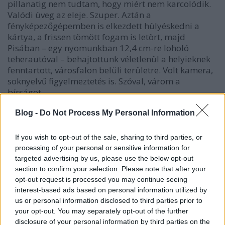
pillanatig nem tudtam, hogy miért nem karcolódik.
Valódi üveg az eleje. Szuper. Aztán a
fényképezőgépemben is elkezdett hülyéskedni a
kártya, a frissen tömött fogam is letört, majd
Pisában – egy nyomunkban 12,4 cm-re loholó
teherautóval – behajtottunk véletlenül a helyieknek
fenntartott, városfalon belüli területre. Volt kamera,
soknyelvű figyelmeztetés is. Szóval, várom a
bírságot.
Blog -
Do Not Process My Personal Information
If you wish to opt-out of the sale, sharing to third parties, or
processing of your personal or sensitive information for
targeted advertising by us, please use the below opt-out
section to confirm your selection. Please note that after your
opt-out request is processed you may continue seeing
interest-based ads based on personal information utilized by
us or personal information disclosed to third parties prior to
your opt-out. You may separately opt-out of the further
disclosure of your personal information by third parties on the