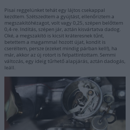
Pisai reggelünket tehát egy lájtos csekappal
kezdtem. Szétszedtem a gyújtást, ellenőriztem a
megszakítóhézagot, volt vagy 0,25, szépen belőttem
0,4-re. Indítás, szépen jár, aztán kisvártatva dadog.
Oké, a megszakító is kicsit kráteresnek tűnt,
betettem a magammal hozott újat, kondit is
cseréltem, persze (ezeket mindig párban kell!), ha
már, akkor az új rotort is felpattintottam. Semmi
változás, egy ideig tűrhető alapjárás, aztán dadogás,
leáll.