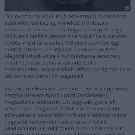
Teli gyomorral a fiúk még befejezték a homokvárat,
aztán eldördült az ég, menekültünk vissza a
szállóba. Itt teszem hozzá, hogy az aznapi terv így
szólt: délelőtt Pisa, délben a városban kaja, délután
fürdés, majd társasjáték. A Bianchi azonban úgy
döntött, átkeveri a kártyákat. És milyen jól tette...
Megdöglöttünk volna a forróságban a városban,
majd nézhettük volna a szakadó esőt a
hotelszobából, utána a lehűlt időben pedig már nem
lett volna sok kedvünk tengerezni.
Jobb híján nekiálltunk társasozni. Amikor épp brutál
megnyertem egy hosszú parti Carcassone-t,
megszólalt a telefonom. „Itt vagyunk, gyere le!”,
valami ilyet magyarázott Antonio. És tényleg, ott
görnyedtek a motor fölött (a Bianchi hátulját nyitva
hagytam), nekem már csak a kulcsot kellett
produkálnom, és indítóznom. A szerelő még kicsit
tekergetett a motoron, aztán kijelentette – perfetto!