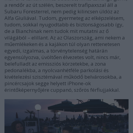
a rendőr az út szélén, beszerelt trafipaxszal áll a
Subaru Foresterrel, nem pedig kilincsen üldöz az
Alfa Giuliával. Tudom, gyermeteg az elképzelésem,
tudom, sokkal nyugodtabb és biztonságosabb így,
de a Bianchinak nem tudok mit mutatni az ő
világából – elillant. Az az Olaszország, ami nekem a
műemlékeken és a kajákon túl olyan rettenetesen
egyedi, izgalmas, a törvénytelenség határán
egyensúlyozva, üvöltően élvezetes volt, nincs már,
belefulladt az emissziós körzetekbe, a zona
pedonalékba, a nyolcvanhétféle parkolási és
kivételezési szisztémával működő belvárosokba, a
pincércsajok segge helyett iPhone-ok
érintőképernyőjére cuppanó, szőrös férfiujjakkal.