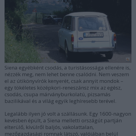
Siena egyébként csodás, a turistásossága ellenére is,
nézzék meg, nem lehet benne csalódni. Nem veszem
el az útikönyvírók kenyerét, csak annyit mondok –
egy tökéletes középkori-reneszánsz mix az egész,
csodás, csupa márványburkolatú, pizsamás
bazilikával és a világ egyik leghíresebb terével.
Legalább ilyen jó volt a szállásunk. Egy 1600-nagyon
kevésben épült, a Siena melletti országút partján
elterülő, kívülről baljós, vakolattalan,
mezőgazdasági romnak látszó, valójában belül