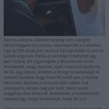
Nem is voltunk. Antonio tényleg rám csörgött
háromnegyed óra múlva, rohantam fel a szállóhoz.
Egy új 500-assal jött, hozta a fiát (aki kábé 15 volt és
tudott angolul), illetve a szerelője is befutott egy
perc múlva. Jót vigyorogtak a Bianchinán, kicsit
hüledeztek, hogy ilyennel, ilyen messzire eljöttünk,
de ők, úgy látom, értették a dolog romantikáját. A
szerelő mondta, hogy most fél kettő van, a boltok
háromkor nyitnak a szieszta után, akkor tud
utánajárni, várjak még pár órát. Majd úszót
magához véve elhúzott. Antoniótól, a klubelnöktől
kaptam egy sárga klubtáskát, majd ők is el.
Lent a parton a családom nokedlivá ázva ünnepelte