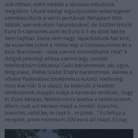
volt otthon, ezért inkább a városba indultunk,
megnézni. Utunk eddigi legsúlyosabb nehézségével
szembesültünk a város portáinál. Behajtani tilos
táblák, sok-sok olasz halandzsával, de tisztán látszik:
Euro 0-s benzines autó és Euro 0-1-es dízel ide be
nem hajthat. Siena nem nagy, leparkoltunk hát kint,
de eszembe jutott a római kép a Colosseummal és a
kicsi Bianchival – ezek szerint lemondhatok róla? A
dolgok jelenlegi állása szerint (egy csomót
telefonáltam Szécsényi Gabi barátomnak, aki ugye,
félig olasz, illetve Szabó Endre barátomnak, akinek a
nővére Padovában biokémikus kutató, mellesleg
húsz éve már ő is olasz), és kiderült: a leadott
rendszámok alapján tudja a kamerás rendszer, hogy
ki, Euro hányas. Nekem nincs leadva a rendszámom,
tőlem csak azt kérdezi majd a rendőr: bianchis,
bianchis, valld be, te csak b...ni jöttél...” És felírja a
receptet, amin minimum 200 euró áll majd. Ez baj.