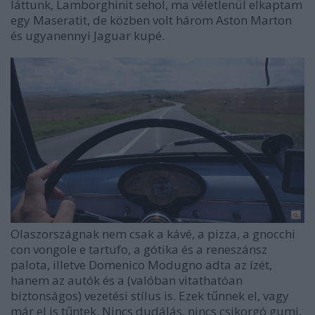
láttunk, Lamborghinit sehol, ma véletlenül elkaptam
egy Maseratit, de közben volt három Aston Marton
és ugyanennyi Jaguar kupé.
Olaszországnak nem csak a kávé, a pizza, a gnocchi
con vongole e tartufo, a gótika és a reneszánsz
palota, illetve Domenico Modugno adta az ízét,
hanem az autók és a (valóban vitathatóan
biztonságos) vezetési stílus is. Ezek tűnnek el, vagy
már el is tűntek. Nincs dudálás, nincs csikorgó gumi,