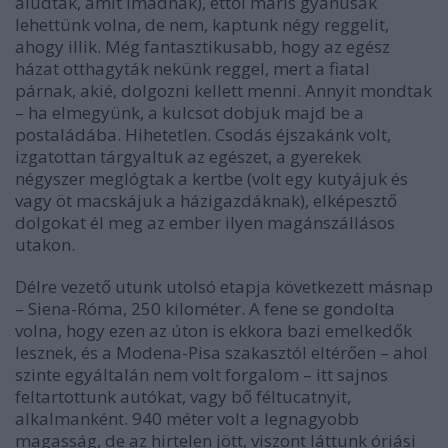
aludtak, amit imádnak), ettől máris gyanúsak
lehettünk volna, de nem, kaptunk négy reggelit,
ahogy illik. Még fantasztikusabb, hogy az egész
házat otthagyták nekünk reggel, mert a fiatal
párnak, akié, dolgozni kellett menni. Annyit mondtak
– ha elmegyünk, a kulcsot dobjuk majd be a
postaládába. Hihetetlen. Csodás éjszakánk volt,
izgatottan tárgyaltuk az egészet, a gyerekek
négyszer meglógtak a kertbe (volt egy kutyájuk és
vagy öt macskájuk a házigazdáknak), elképesztő
dolgokat él meg az ember ilyen magánszállásos
utakon.
Délre vezető utunk utolsó etapja következett másnap
– Siena-Róma, 250 kilométer. A fene se gondolta
volna, hogy ezen az úton is ekkora bazi emelkedők
lesznek, és a Modena-Pisa szakasztól eltérően – ahol
szinte egyáltalán nem volt forgalom – itt sajnos
feltartottunk autókat, vagy bő féltucatnyit,
alkalmanként. 940 méter volt a legnagyobb
magasság, de az hirtelen jött, viszont láttunk óriási