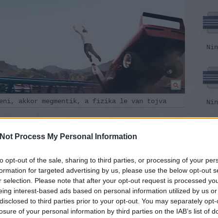
Nin
eni, akkor megmentik, a fizika le van tojva
Nin
an gyorsulgatnak benne a fiatalok, meg mindenféle
e nincs vén csősz szemléletem. De tényleg,
Not Process My Personal Information
dolgokon képes rugózni, az nagyobb képmutató, mint
politikusunk. Engem sokkal jobban zavar, hogy
Fot
menők és álkemények a szereplők, az autók, minden.
to opt-out of the sale, sharing to third parties, or processing of your per
az
nden átkozott jelenetet rongyosra turbóznak a ha-
formation for targeted advertising by us, please use the below opt-out s
ver
ikor azt látom, hogy már megint olyan kurva
r selection. Please note that after your opt-out request is processed y
gyö
gy az előttük feszülő kaliforniai aszfaltra, hogy
eing interest-based ads based on personal information utilized by us or
ztető is belegörbül. Szar a sztori, irreálisak a
disclosed to third parties prior to your opt-out. You may separately opt-
fércmunka. Nekem.
losure of your personal information by third parties on the IAB’s list of