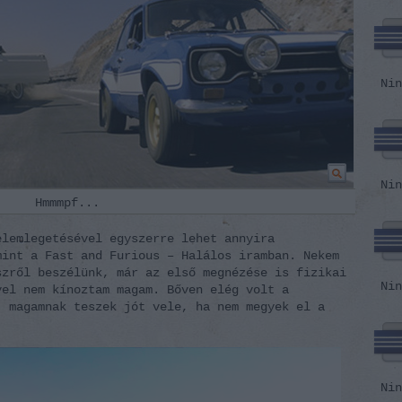
Nin
Nin
Hmmmpf...
elemlegetésével egyszerre lehet annyira
mint a Fast and Furious – Halálos iramban. Nekem
szről beszélünk, már az első megnézése is fizikai
Nin
vel nem kínoztam magam. Bőven elég volt a
, magamnak teszek jót vele, ha nem megyek el a
Nin