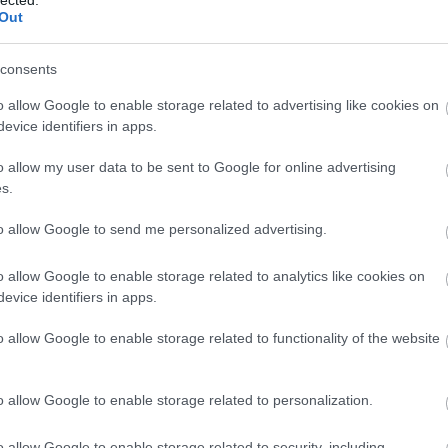
em. Mert egy nem bogár alvázas Skyline-nal
Out
ani a lépcsőn?
consents
o allow Google to enable storage related to advertising like cookies on
evice identifiers in apps.
alf
bal
o allow my user data to be sent to Google for online advertising
(
36
)
s.
(
67
)
(
46
)
to allow Google to send me personalized advertising.
fia
hié
o allow Google to enable storage related to analytics like cookies on
kar
lad
evice identifiers in apps.
(
63
)
(
224
o allow Google to enable storage related to functionality of the website
omm
ral
suz
o allow Google to enable storage related to personalization.
sze
flo
o allow Google to enable storage related to security, including