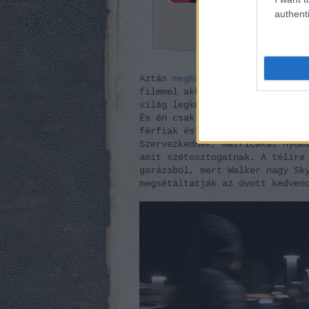
authenti
Aztán
meghal szerencsétlen Pau
filmmel akkora nemzetközi hőss
világ legkülönbözőbb pontjain,
És én csak ülök üveges szemmel
férfiak és asszonyok törölgeti
Szervezkednek, matricákat nyom
amit szétosztogatnak. A télire
garázsból, mert Walker nagy Sk
megsétáltatják az óvott kedven