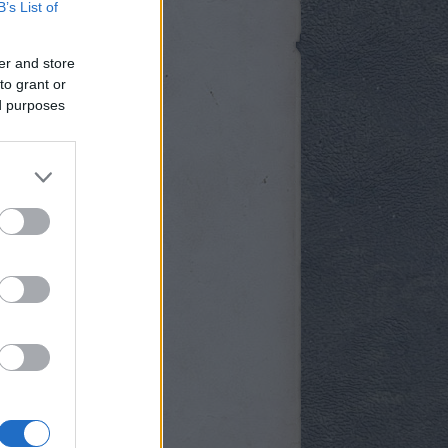
B’s List of
er and store
to grant or
ed purposes