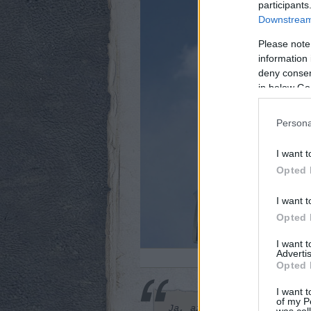
participants
Downstream 
Please note
information 
deny consent
in below Go
Persona
I want t
Opted 
I want t
Opted 
I want 
Advertis
A 
Opted 
I want t
of my P
Ja, az meg van, hogy az e
was col