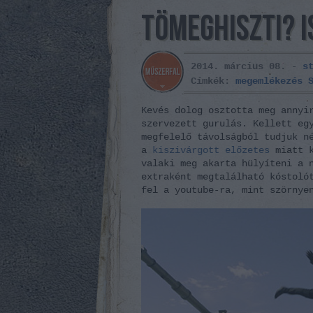
TÖMEGHISZTI? 
2014. március 08. -
s
Címkék:
megemlékezés
Kevés dolog osztotta meg annyi
szervezett gurulás. Kellett eg
megfelelő távolságból tudjuk n
a
kiszivárgott előzetes
miatt k
valaki meg akarta hülyíteni a 
extraként megtalálható kóstoló
fel a youtube-ra, mint szörnye