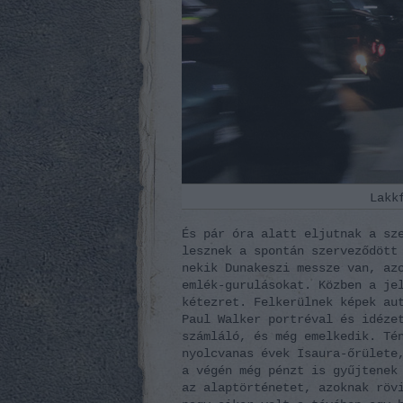
Lakk
És pár óra alatt eljutnak a sz
lesznek a spontán szerveződött
nekik Dunakeszi messze van, az
emlék-gurulásokat. Közben a je
kétezret. Felkerülnek képek au
Paul Walker portréval és idéze
számláló, és még emelkedik. Té
nyolcvanas évek Isaura-őrülete
a végén még pénzt is gyűjtenek
az alaptörténetet, azoknak röv