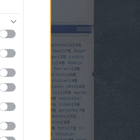
CÍMKÉK
a romeo
(
31
)
audi
(
62
)
autonánia
(
41
)
eset
(
53
)
belterj
(
107
)
bmw
(
176
)
bogár
cerally 2008
(
51
)
cougar
(
32
)
csikós
dacia
(
36
)
dezső
(
66
)
diy
(
43
)
domsjo
drift
(
42
)
featúra
(
32
)
ferrari
(
38
)
t
(
64
)
ford
(
79
)
heti merítés
(
158
)
na
(
77
)
így készül a totalcar
(
48
)
acsonyihiena
(
58
)
karacsony 2010
(
81
)
a
(
39
)
lamborghini
(
30
)
lol
(
153
)
mazda
mercedes
(
179
)
motor
(
49
)
népítélet
)
nissan
(
49
)
omg
(
49
)
omg videó
(
34
)
(
35
)
opel
(
70
)
ponton
(
95
)
porsche
(
70
)
i
(
33
)
renault
(
37
)
rendezvény
(
31
)
uki
(
41
)
svedorszag ponton
(
80
)
relés
(
44
)
találkozó
(
39
)
tctv
(
71
)
tc
tta
(
120
)
totalcar
(
182
)
totalcar