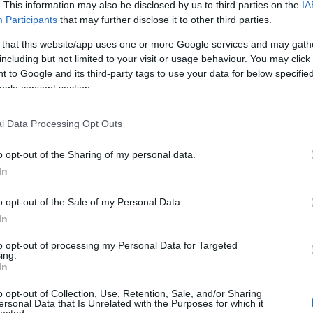
. This information may also be disclosed by us to third parties on the
IA
Participants
that may further disclose it to other third parties.
 that this website/app uses one or more Google services and may gath
including but not limited to your visit or usage behaviour. You may click 
 to Google and its third-party tags to use your data for below specifi
ogle consent section.
l Data Processing Opt Outs
o opt-out of the Sharing of my personal data.
In
o opt-out of the Sale of my Personal Data.
In
to opt-out of processing my Personal Data for Targeted
ing.
szigorúan nézés pápái
In
o opt-out of Collection, Use, Retention, Sale, and/or Sharing
ersonal Data that Is Unrelated with the Purposes for which it
gyik filmes Skyline konkrétan egy romos bogár
lected.