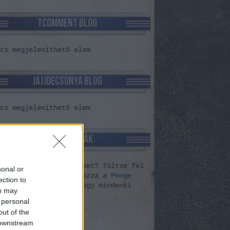
TCOMMENT BLOG
cs megjeleníthető elem
JAJJDECSÚNYA BLOG
cs megjeleníthető elem
PENGE VERDÁK
ózott ezeknél pengébbet? Töltse fel
sonal or
Indafotóra
és adja hozzá a
Penge
ection to
dák
gyűjteményhez, hogy mindenki
ou may
nyörködhessen
.
 personal
out of the
 downstream