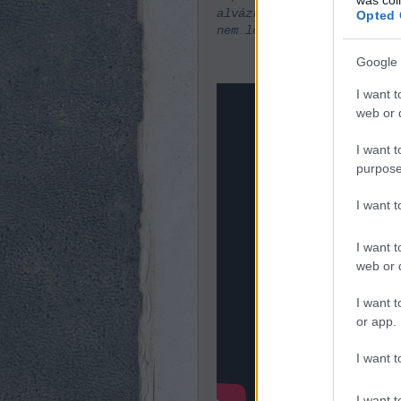
alvázra épült? Nem is ért
Opted 
nem lehetett volna lehajt
Google 
I want t
web or d
I want t
purpose
I want 
I want t
web or d
I want t
or app.
I want t
I want t