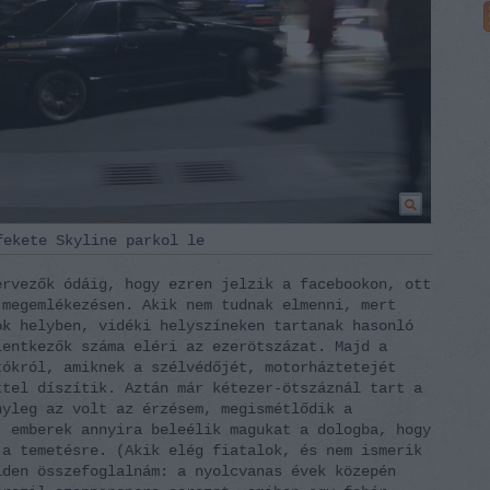
fekete Skyline parkol le
ervezők ódáig, hogy ezren jelzik a facebookon, ott
 megemlékezésen. Akik nem tudnak elmenni, mert
ok helyben, vidéki helyszíneken tartanak hasonló
lentkezők száma eléri az ezerötszázat. Majd a
tókról, amiknek a szélvédőjét, motorháztetejét
ttel díszítik. Aztán már kétezer-ötszáznál tart a
nyleg az volt az érzésem, megismétlődik a
, emberek annyira beleélik magukat a dologba, hogy
 a temetésre. (Akik elég fiatalok, és nem ismerik
iden összefoglalnám: a nyolcvanas évek közepén