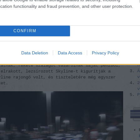
flo
(
65
)
cation functionality and fraud prevention, and other user protection.
vet
vol
CONFIRM
l Walker
, és kiderül, hogy a srác ezzel a hat
é vált, hogy emberek százezrei gyűlnek össze a
 hogy gyertyát gyújtsanak és megemlékezzenek róla.
Data Deletion
Data Access
Privacy Policy
I
 a monitor előtt, és nem értem. Fiúk és lányok,
Í
k a könnyeiket, szipognak bele a világhálóba.
h
tatnak, fekete szalagot vásárolnak saját pénzből,
Á
 elrakott, lezsírozott Skyline-t kigurítják a
v
yline rajongó volt, és tiszteletére még egyszer
2
cet.
v
P