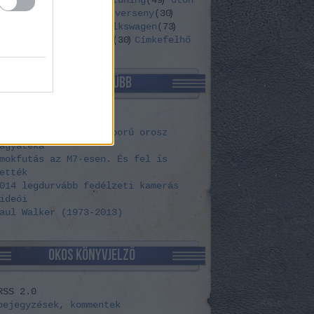
tta
(
271
)
toyota
(
109
)
tuning
(
49
)
úton
v8
(
33
)
vélemény
(
379
)
verseny
(
30
)
erán
(
49
)
videó
(
31
)
volkswagen
(
73
)
vo
(
42
)
wtf
(
43
)
yamaha
(
30
)
Címkefelhő
LEGNÉPSZERŰBB
lyet még nem láttál!
gy pusztul a hidegháború orosz
agyatéka
mokfutás az M7-esen. És fel is
ették
014 legdurvább fedélzeti kamerás
ideói
aul Walker (1973-2013)
OKOS KÖNYVJELZŐ
RSS 2.0
bejegyzések
,
kommentek