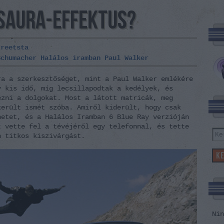
ISAURA-EFFEKTUS?
treetsta
Schumacher
Halálos iramban
Paul Walker
ra a szerkesztőséget, mint a Paul Walker emlékére
y kis idő, míg lecsillapodtak a kedélyek, és
ézni a dolgokat. Most a látott matricák, meg
erült ismét szóba. Amiről kiderült, hogy csak
netet, és a Halálos Iramban 6 Blue Ray verzióján
t vette fel a tévéjéről egy telefonnal, és tette
n titkos kiszivárgást.
Nin