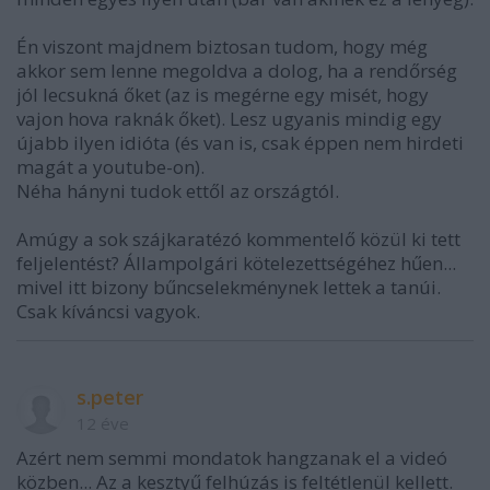
Én viszont majdnem biztosan tudom, hogy még
akkor sem lenne megoldva a dolog, ha a rendőrség
jól lecsukná őket (az is megérne egy misét, hogy
vajon hova raknák őket). Lesz ugyanis mindig egy
újabb ilyen idióta (és van is, csak éppen nem hirdeti
magát a youtube-on).
Néha hányni tudok ettől az országtól.
Amúgy a sok szájkaratézó kommentelő közül ki tett
feljelentést? Állampolgári kötelezettségéhez hűen...
mivel itt bizony bűncselekménynek lettek a tanúi.
Csak kíváncsi vagyok.
s.peter
12 éve
Azért nem semmi mondatok hangzanak el a videó
közben... Az a kesztyű felhúzás is feltétlenül kellett.