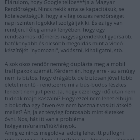
Elárulom, hogy Google telibe***ja a Magyar
Rendőrséget. Nincs nekik arra se kapacitásuk, se
kötelezettségük, hogy a világ összes rendőrséget
napi szinten logokkal szolgálják ki. És ez így van
rendjén. Főleg annak fényében, hogy egy
rendszámos időmérés nagyságrendekkel gyorsabb,
hatékonyabb és olcsóbb megoldás mint a videó
készítőjét "nyomozni", vadászni, kihallgatni, stb.
A sok okos rendőr nemrég duplázta meg a mobil
traffipaxok számát. Kérdem én, hogy erre - az amúgy
nem is biztos, hogy drágább, de biztosan jóval több
életet mentő - rendszerre mi a bús-büdös fészkes
fenéért nem jut pénz. Ja, hogy ezzel egy idő után nem
tudnak majd kaszálni? Hogy ezzel nem lehet elbújni
a bokorba egy ötven éve nem használt vasúti átkelő
mellet? Áh, ja ez tényleg fontosabb mint életeket
óvni. Nos, hát itt van a probléma
hölgyeim/uraim/fiúk/lányok.
Amíg ez nincs megoldva, addig lehet itt puffogni
minden egyes ilyen után (bár van akinek ez a lényeg).