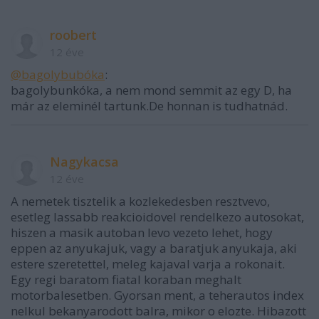
roobert
12 éve
@bagolybubóka
:
bagolybunkóka, a nem mond semmit az egy D, ha
már az eleminél tartunk.De honnan is tudhatnád.
Nagykacsa
12 éve
A nemetek tisztelik a kozlekedesben resztvevo,
esetleg lassabb reakcioidovel rendelkezo autosokat,
hiszen a masik autoban levo vezeto lehet, hogy
eppen az anyukajuk, vagy a baratjuk anyukaja, aki
estere szeretettel, meleg kajaval varja a rokonait.
Egy regi baratom fiatal koraban meghalt
motorbalesetben. Gyorsan ment, a teherautos index
nelkul bekanyarodott balra, mikor o elozte. Hibazott