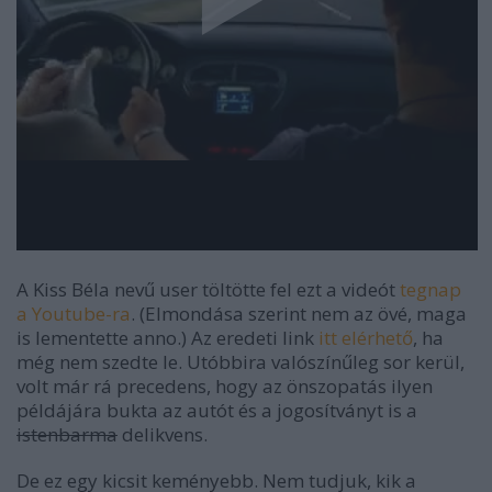
A Kiss Béla nevű user töltötte fel ezt a videót
tegnap
a Youtube-ra
. (Elmondása szerint nem az övé, maga
is lementette anno.) Az eredeti link
itt elérhető
, ha
még nem szedte le. Utóbbira valószínűleg sor kerül,
volt már rá precedens, hogy az önszopatás ilyen
példájára bukta az autót és a jogosítványt is a
istenbarma
delikvens.
De ez egy kicsit keményebb. Nem tudjuk, kik a