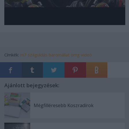
Címkék:
m7
száguldás
baromállat
omg videó
Ajánlott bejegyzések:
Mégfilléresebb Koszradírok