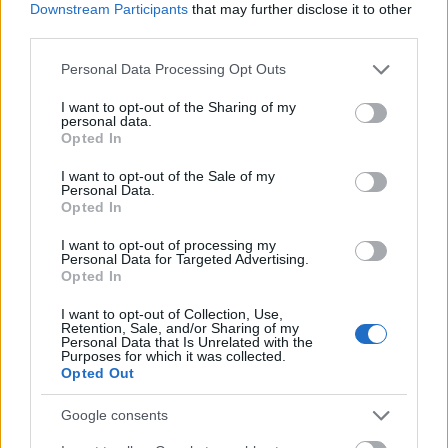
bemutassák a népnek az autópálya-rendőrség
Downstream Participants
that may further disclose it to other
működését, csak aztán elhálivúdosodott a
third parties.
produkció, de azért az F30 még ma is adja:
Please note that this website/app uses one or more Google
Personal Data Processing Opt Outs
www.youtube.com/watch?v=1K0ogCEKsbc
:))
services and may gather and store information including but
not limited to your visit or usage behaviour. You may click to
I want to opt-out of the Sharing of my
Egyébként aki nagy sebességű, de kulturált
personal data.
grant or deny consent to Google and its third-party tags to
Opted In
autópályázást akar látni, annak ajánlom ezt a
use your data for below specified purposes in below Google
YouTube-csatornát:
consent section.
I want to opt-out of the Sale of my
Personal Data.
www.youtube.com/user/Laserfrankie
Opted In
I want to opt-out of processing my
Az úriember számos nagy teljesítményű
Personal Data for Targeted Advertising.
prémiumautónak tolja a videókban, sok esetben
Opted In
bőven 200 felett. Sohasem előz jobbról, sohasem tol
I want to opt-out of Collection, Use,
le senkit, betartja a sebességhatárokat, és
Retention, Sale, and/or Sharing of my
következetesen betartja a jobbra tartás elvét, még
Personal Data that Is Unrelated with the
Purposes for which it was collected.
250-es tempóval is a külsőben megy a háromsávos
Opted Out
autópályán, ha épp nincs kit megelőzni. Ajánlom
figyelmetekbe! :)
Google consents