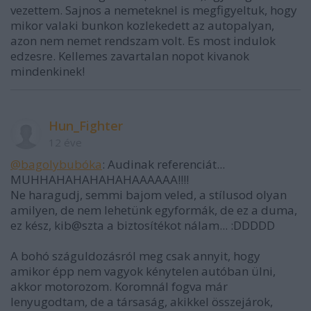
vezettem. Sajnos a nemeteknel is megfigyeltuk, hogy
mikor valaki bunkon kozlekedett az autopalyan,
azon nem nemet rendszam volt. Es most indulok
edzesre. Kellemes zavartalan nopot kivanok
mindenkinek!
Hun_Fighter
12 éve
@bagolybubóka
: Audinak referenciát...
MUHHAHAHAHAHAHAAAAAA!!!!
Ne haragudj, semmi bajom veled, a stílusod olyan
amilyen, de nem lehetünk egyformák, de ez a duma,
ez kész, kib@szta a biztosítékot nálam... :DDDDD
A bohó száguldozásról meg csak annyit, hogy
amikor épp nem vagyok kénytelen autóban ülni,
akkor motorozom. Koromnál fogva már
lenyugodtam, de a társaság, akikkel összejárok,