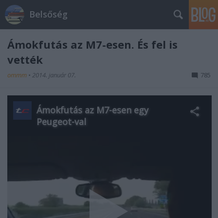
Belsőség
Ámokfutás az M7-esen. És fel is
vették
ommm
•
2014. január 07.
785