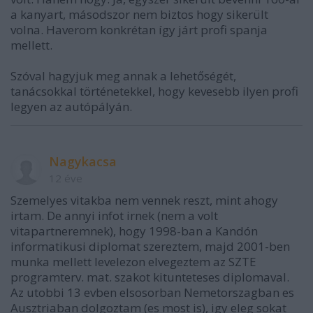
a kanyart, másodszor nem biztos hogy sikerült
volna. Haverom konkrétan így járt profi spanja
mellett.
Szóval hagyjuk meg annak a lehetőségét,
tanácsokkal történetekkel, hogy kevesebb ilyen profi
legyen az autópályán.
Nagykacsa
12 éve
Szemelyes vitakba nem vennek reszt, mint ahogy
irtam. De annyi infot irnek (nem a volt
vitapartneremnek), hogy 1998-ban a Kandón
informatikusi diplomat szereztem, majd 2001-ben
munka mellett levelezon elvegeztem az SZTE
programterv. mat. szakot kitunteteses diplomaval.
Az utobbi 13 evben elsosorban Nemetorszagban es
Ausztriaban dolgoztam (es most is), igy eleg sokat