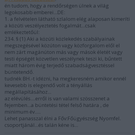
én tudom, hogy a rendőrségen ülnek a világ
legokosabb emberei...DE:
1. a felvételen látható szlalom elég alaposan kimeríti
a közúti veszélyeztetés fogalmát...csak
emlékeztetőül:
234. § (1) Aki a közúti közlekedés szabályainak
megszegésével közúton vagy közforgalom elől el
nem zárt magánúton más vagy mások életét vagy
testi épségét közvetlen veszélynek teszi ki, bűntett
miatt három évig terjedő szabadságvesztéssel
büntetendő.
tudnék BH.-t idézni, ha megkeresném amikor ennél
kevesebb is elegendő volt a tényállás
megállapításához...
az elévülés....erről is van valami szösszenet a
fejemben...a büntetési tétel felső határa , de
minimum év.....
Lehet panasszal élni a Főv:Főügyészség Nyomfel.
csoportjánál...és talán kéne is...