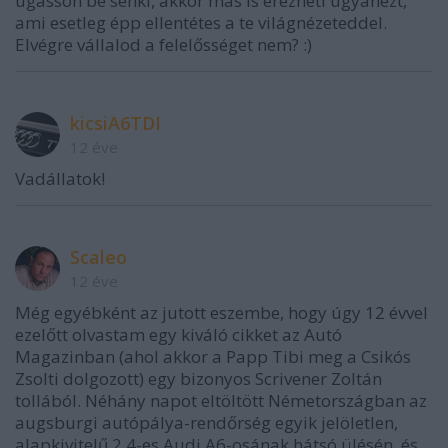
ugasson be senki, akkor más is érezheti ugyanezt,
ami esetleg épp ellentétes a te világnézeteddel.
Elvégre vállalod a felelősséget nem? :)
kicsiA6TDI
12 éve
Vadállatok!
Scaleo
12 éve
Még egyébként az jutott eszembe, hogy úgy 12 évvel
ezelőtt olvastam egy kiváló cikket az Autó
Magazinban (ahol akkor a Papp Tibi meg a Csikós
Zsolti dolgozott) egy bizonyos Scrivener Zoltán
tollából. Néhány napot eltöltött Németországban az
augsburgi autópálya-rendőrség egyik jelöletlen,
alapkivitelű 2.4-es Audi A6-osának hátsó ülésén, és