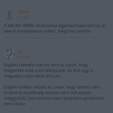
xyzov
12 éve
A kék M5 BMW rendszáma egyértelműen látszik, az
akkori tulajdonosa ismert, mégsincs semmi.
gt_
12 éve
Engem személy szerint nem az zavar, hogy
megtették ezek a kis taknyosok. Az élet úgy is
megadja majd nekik ami jár.
Engem sokkal inkább az zavar, hogy semmi nem
történt (a rendőrség válasza nem volt éppen
meggyőző). Sem közben (nem balesetre gondolok),
sem utána.