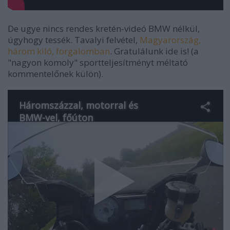
De ugye nincs rendes kretén-videó BMW nélkül,
úgyhogy tessék. Tavalyi felvétel,
Magyarország,
három kiló, forgalomban
. Gratulálunk ide is! (a
"nagyon komoly" sportteljesítményt méltató
kommentelőnek külön).