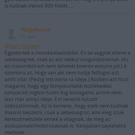
is tudnak menni 300 fölött.....
Nagykacsa
12 éve
@Hun_Fighter
:
Egyetertek a mondanivaloddal. En se vagyok ellene a
sebessegnek, csak az esz nelkul szaguldozoknak. (Az
en irasombol ezt nem lehetett kivenni ennyire jol.) A
szomoru az, hogy van aki nem tudja felfogni azt,
amit irtal. (Pedig lett volna ra ideje.) Kozben azt hiszi
magarol, hogy egy bonyolultabb kozlekedesi
szituaciot rogton tudni fog lereagalni, amire nem
lesz mar annyi ideje. Ezt nevezik tulzott
onbizalomnak. Az is kemeny, hogy ezek nem tudnak
masrol beszelni, csak a sebessegrol, ami eleg szuk
keresztmetszete ennek a vilagnak, de meg az
autozasnak/motorozasnak is. Valojaban sajnalatra
meltoak.