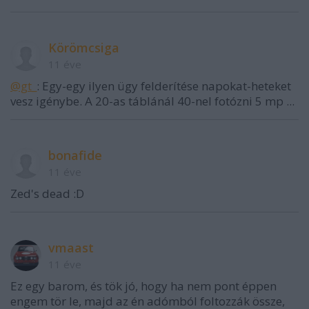
Körömcsiga
11 éve
@gt_
: Egy-egy ilyen ügy felderítése napokat-heteket
vesz igénybe. A 20-as táblánál 40-nel fotózni 5 mp ...
bonafide
11 éve
Zed's dead :D
vmaast
11 éve
Ez egy barom, és tök jó, hogy ha nem pont éppen
engem tör le, majd az én adómból foltozzák össze,