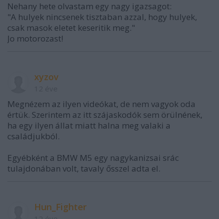
Nehany hete olvastam egy nagy igazsagot:
"A hulyek nincsenek tisztaban azzal, hogy hulyek,
csak masok eletet keseritik meg."
Jo motorozast!
xyzov
12 éve
Megnézem az ilyen videókat, de nem vagyok oda
értük. Szerintem az itt szájaskodók sem örülnének,
ha egy ilyen állat miatt halna meg valaki a
családjukból.
Egyébként a BMW M5 egy nagykanizsai srác
tulajdonában volt, tavaly ősszel adta el.
Hun_Fighter
12 éve