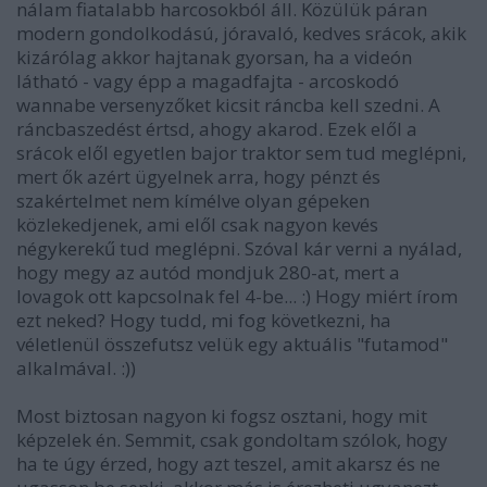
nálam fiatalabb harcosokból áll. Közülük páran
modern gondolkodású, jóravaló, kedves srácok, akik
kizárólag akkor hajtanak gyorsan, ha a videón
látható - vagy épp a magadfajta - arcoskodó
wannabe versenyzőket kicsit ráncba kell szedni. A
ráncbaszedést értsd, ahogy akarod. Ezek elől a
srácok elől egyetlen bajor traktor sem tud meglépni,
mert ők azért ügyelnek arra, hogy pénzt és
szakértelmet nem kímélve olyan gépeken
közlekedjenek, ami elől csak nagyon kevés
négykerekű tud meglépni. Szóval kár verni a nyálad,
hogy megy az autód mondjuk 280-at, mert a
lovagok ott kapcsolnak fel 4-be... :) Hogy miért írom
ezt neked? Hogy tudd, mi fog következni, ha
véletlenül összefutsz velük egy aktuális "futamod"
alkalmával. :))
Most biztosan nagyon ki fogsz osztani, hogy mit
képzelek én. Semmit, csak gondoltam szólok, hogy
ha te úgy érzed, hogy azt teszel, amit akarsz és ne