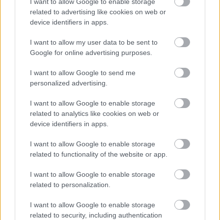
I want to allow Google to enable storage
related to advertising like cookies on web or
kayaibrahim
device identifiers in apps.
12 éve
I want to allow my user data to be sent to
@20agh
: Látom mindent tudsz vezetési
Google for online advertising purposes.
szokásaimról. Gratulálok.
I want to allow Google to send me
personalized advertising.
kayaibrahim
I want to allow Google to enable storage
12 éve
related to analytics like cookies on web or
@///M_Straight_six
:
device identifiers in apps.
"Mo-n volt a legtöbb besúgó spicli a k. terror idején
is..."
I want to allow Google to enable storage
k. = kommunista?
related to functionality of the website or app.
Kérek hiteles forrást az állítás alátámasztására.
I want to allow Google to enable storage
Én ezt még a II. VH német megszállás alatti
related to personalization.
besúgókról hallottam csak, és az is valószínűleg
propaganda volt.
I want to allow Google to enable storage
related to security, including authentication