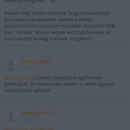
helyezik magukat... :)))
Annak meg semmi értelme, hogy kimondottan
gyorsulási versenyekre épített autókat
összehasonlíts olyan járművekkel, melyeket 90%-
ban "rendes" körülmények közt használnak, az
alkalmazott tuning is ennek megfelelő.
Hun_Fighter
12 éve
@Nagykacsa
: Látom, nagyjából egyformán
gondoljuk. Jó motorozást neked is, talán egyszer
összefutunk valahol.
anagylevin75
12 éve
@A csapos közbeszól
: