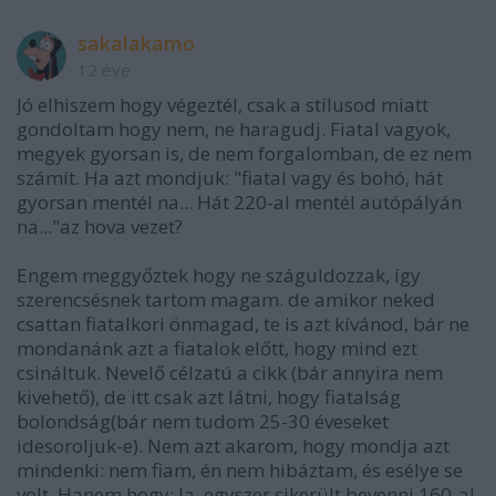
sakalakamo
12 éve
Jó elhiszem hogy végeztél, csak a stílusod miatt
gondoltam hogy nem, ne haragudj. Fiatal vagyok,
megyek gyorsan is, de nem forgalomban, de ez nem
számít. Ha azt mondjuk: "fiatal vagy és bohó, hát
gyorsan mentél na... Hát 220-al mentél autópályán
na..."az hova vezet?
Engem meggyőztek hogy ne száguldozzak, így
szerencsésnek tartom magam. de amikor neked
csattan fiatalkori önmagad, te is azt kívánod, bár ne
mondanánk azt a fiatalok előtt, hogy mind ezt
csináltuk. Nevelő célzatú a cikk (bár annyira nem
kivehető), de itt csak azt látni, hogy fiatalság
bolondság(bár nem tudom 25-30 éveseket
idesoroljuk-e). Nem azt akarom, hogy mondja azt
mindenki: nem fiam, én nem hibáztam, és esélye se
volt. Hanem hogy: Ja, egyszer sikerült bevenni 160-al