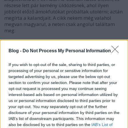
részese lett pár kemény üldözésnek, ahol ilyen
jobbról előző ámokfutókat próbáltak utolérni; aztán
megírta a kalandjait. A cikk nekem még valahol
megvan magyarul, a neten csak angolul találtam
meg:
www.caranddriver.com/features/the-wild-wild-east-
feature
Blog -
Do Not Process My Personal Information
Emlékszem a cikkben arra a mondatra, amely úgy
If you wish to opt-out of the sale, sharing to third parties, or
szólt: Németországban az autópályán mindenki
processing of your personal or sensitive information for
mehet, amennyivel akar, de a rendőrök még náluk is
targeted advertising by us, please use the below opt-out
gyorsabbak. :) (Állítólag a stuttgarti zsaruk pl. 911-
section to confirm your selection. Please note that after your
es Porschékat használtak elfogóautónak.)
opt-out request is processed you may continue seeing
interest-based ads based on personal information utilized by
Érdekes volt, főleg nekem, mert én Semir Gerkhan és
us or personal information disclosed to third parties prior to
Tom Kranich kalandjain nevelkedtem, és érdekelt,
your opt-out. You may separately opt-out of the further
mennyire rugaszkodtak el a valóságtól a filmsorozat
disclosure of your personal information by third parties on the
készítői. (A Cobra 11 kezdetben – 1996-ban – azzal a
IAB’s list of downstream participants. This information may
célzattal készült, hogy többé-kevésbé hitelesen
also be disclosed by us to third parties on the
IAB’s List of