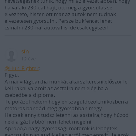
nevetsegesnek tunik, hogy mi az elvezet abban, hogy
ha valaki 230-cal hajt, ott meg a gyorsulas se
elvezheto, hiszen ott mar az autok nem tudnak
elvezetesen gyorsulni. Persze bukfencet lehet
csinalni 230-nal autoval is, de csak egyszer!
sín
12 éve
@Hun_Fighter
:
Figyu.
A mai világban,ha munkát akarsz keresni,először le
kell rakni valamit az asztalra,nem elég,ha a
zsebedbe a diploma.
Te pofázol nekem,hogy én száguldozok,miközben a
motoros bandád még gyorsabban megy...
Ha csak annyit tudsz letenni az asztalra,hogy húzod
neki a gázt,abból nem lehet megélni.
Apropó,a nagy gyorsasági motorok is lebőgtek
gyorsulásin az audik ellen,erről meg ennyit...ja azok