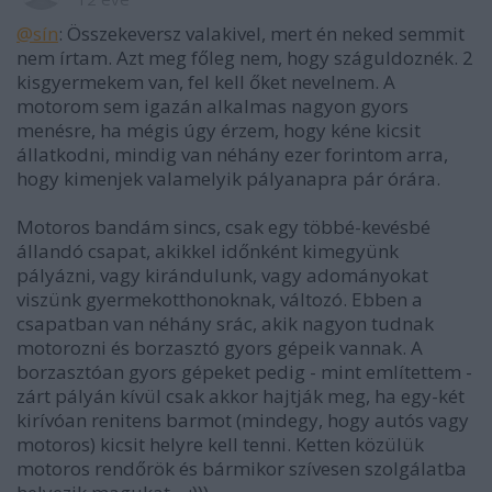
@sín
: Összekeversz valakivel, mert én neked semmit
nem írtam. Azt meg főleg nem, hogy száguldoznék. 2
kisgyermekem van, fel kell őket nevelnem. A
motorom sem igazán alkalmas nagyon gyors
menésre, ha mégis úgy érzem, hogy kéne kicsit
állatkodni, mindig van néhány ezer forintom arra,
hogy kimenjek valamelyik pályanapra pár órára.
Motoros bandám sincs, csak egy többé-kevésbé
állandó csapat, akikkel időnként kimegyünk
pályázni, vagy kirándulunk, vagy adományokat
viszünk gyermekotthonoknak, változó. Ebben a
csapatban van néhány srác, akik nagyon tudnak
motorozni és borzasztó gyors gépeik vannak. A
borzasztóan gyors gépeket pedig - mint említettem -
zárt pályán kívül csak akkor hajtják meg, ha egy-két
kirívóan renitens barmot (mindegy, hogy autós vagy
motoros) kicsit helyre kell tenni. Ketten közülük
motoros rendőrök és bármikor szívesen szolgálatba