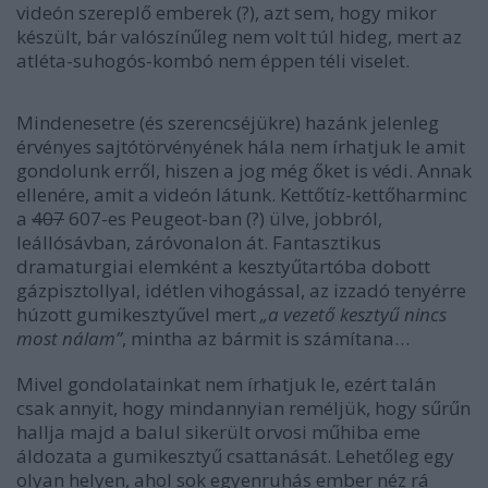
videón szereplő emberek (?), azt sem, hogy mikor
készült, bár valószínűleg nem volt túl hideg, mert az
atléta-suhogós-kombó nem éppen téli viselet.
Mindenesetre (és szerencséjükre) hazánk jelenleg
érvényes sajtótörvényének hála nem írhatjuk le amit
gondolunk erről, hiszen a jog még őket is védi. Annak
ellenére, amit a videón látunk. Kettőtíz-kettőharminc
a
407
607-es Peugeot-ban (?) ülve, jobbról,
leállósávban, záróvonalon át. Fantasztikus
dramaturgiai elemként a kesztyűtartóba dobott
gázpisztollyal, idétlen vihogással, az izzadó tenyérre
húzott gumikesztyűvel mert
„a vezető kesztyű nincs
most nálam”
, mintha az bármit is számítana…
Mivel gondolatainkat nem írhatjuk le, ezért talán
csak annyit, hogy mindannyian reméljük, hogy sűrűn
hallja majd a balul sikerült orvosi műhiba eme
áldozata a gumikesztyű csattanását. Lehetőleg egy
olyan helyen, ahol sok egyenruhás ember néz rá