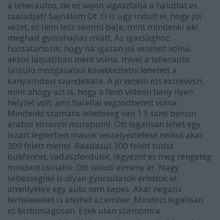
a teherautos, de ez vajon vigasztalja a halottat es
csaladjat? Sajnalom Ot. O is ugy indult el, hogy jol
vezet, es nem lesz semmi baja, mint mindenki aki
meghalt gyorshajtas miatt. Az igazsaghoz
hozzatartozik, hogy ha igazan jol vezetett volna,
akkor lassabban ment volna, mivel a teherauto
lassulo mozgasabol kovetkeztetni lehetett a
kanyarodasi szandekara. A jo vezeto ezt eszreveszi,
mint ahogy azt is, hogy a fenti videon hany ilyen
helyzet volt, ami halallal vegzodhetett volna.
Mindenki szamara lehetoseg van 1.5 tank benzin
arabol elmenni murepulni. Ott legalisan lehet egy
lezart legterben masok veszelyeztetese nelkul akar
300 felett menni. Raadasul 300 felett tudsz
bukfencet, vadaszfordulot, legyezot es meg rengeteg
mindent csinalni. Ott valodi elmeny er. Nagy
sebessegnel is olyan gyorsulasok erhetok el,
amellyekre egy auto sem kepes. Akar negativ
terheleseket is atelhet az ember. Mindezt legalisan
es biztonsagosan. Ezek utan szamomra