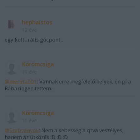
hephaistos
12 éve
egy kulturális gócpont..
Körömcsiga
11 éve
@merida001
: Vannak erre megfelelő helyek, én pl a
Rábaringen tettem...
Körömcsiga
11 éve
@Szabványok
: Nem a sebesség a qrva veszélyes,
hanem az ütközés :D :D :D