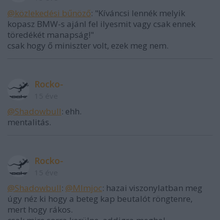
@közlekedési bűnöző
: "Kíváncsi lennék melyik
kopasz BMW-s ajánl fel ilyesmit vagy csak ennek
töredékét manapság!"
csak hogy ő miniszter volt, ezek meg nem.
Rocko-
15 éve
@Shadowbull
: ehh.
mentalitás.
Rocko-
15 éve
@Shadowbull
:
@Mlmjoc
: hazai viszonylatban meg
úgy néz ki hogy a beteg kap beutalót röngtenre,
mert hogy rákos.