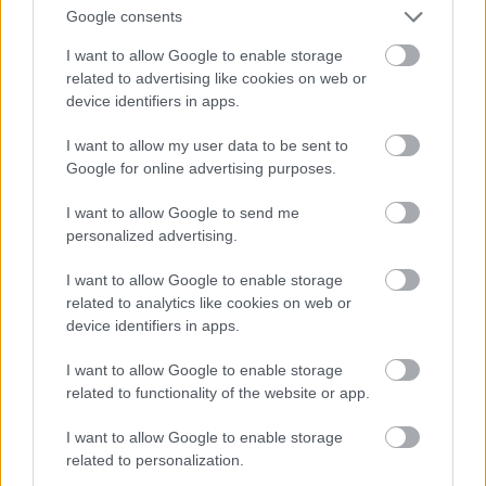
rendszámmal.
Google consents
I want to allow Google to enable storage
related to advertising like cookies on web or
ubu1
device identifiers in apps.
15 éve
I want to allow my user data to be sent to
Így van. Ovi is felfoghatná, hogy verseny van. Nem
Google for online advertising purposes.
foltozgatni kell a jogszabályokat a jogállamiságot
aláásó szemétkedésekkel, hanem versenyképes
I want to allow Google to send me
alternatívát kell kínálni itthon. Ilyen egyszerű.
personalized advertising.
És ez nem csak a regadóra vonatkozik, hanem pl. a
jövedéki adóra is. És hogy egy kicsit off legyek: Nem
I want to allow Google to enable storage
mindenféle áthidaló kölcsönökkel kell "megmenteni"
related to analytics like cookies on web or
a devizahiteleseket, hanem olyan gazdaságpolitikát
device identifiers in apps.
kell folytatni, amitől az árfolyamok mindenki
I want to allow Google to enable storage
számára elfogadhatóan alakulnak. A szitu ugyanaz.
related to functionality of the website or app.
Márpedig a világot itt a fórumokon megváltani nem
tudjuk. Vagy csinálunk forradalmat (nem fülkét,
I want to allow Google to enable storage
igazit!), vagy húzunk innen nyugatra. Feri is ezt
related to personalization.
javasolta, még ha nem is gondolta komolyan.