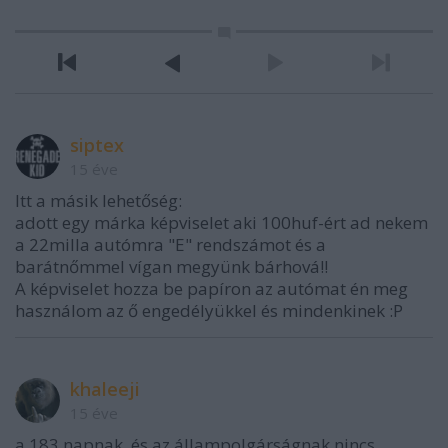
siptex
15 éve
Itt a másik lehetőség:
adott egy márka képviselet aki 100huf-ért ad nekem
a 22milla autómra "E" rendszámot és a
barátnőmmel vígan megyünk bárhová!!
A képviselet hozza be papíron az autómat én meg
használom az ő engedélyükkel és mindenkinek :P
khaleeji
15 éve
a 183 napnak, és az állampolgárságnak nincs