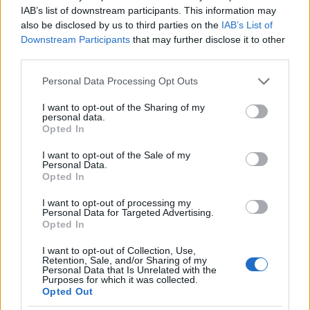
moonclown
IAB’s list of downstream participants. This information may
15 éve
also be disclosed by us to third parties on the
IAB’s List of
Downstream Participants
that may further disclose it to other
@biga156
: a tulajdonlás és az állandó lakcím nem
third parties.
feltétele egymásnak...
Please note that this website/app uses one or more Google
Personal Data Processing Opt Outs
services and may gather and store information including but
not limited to your visit or usage behaviour. You may click to
I want to opt-out of the Sharing of my
moonclown
personal data.
grant or deny consent to Google and its third-party tags to
15 éve
Opted In
use your data for below specified purposes in below Google
@binrashid
: pontosan.a szlovák rendszámú autók
consent section.
I want to opt-out of the Sale of my
80%-a céges.Azzal meg ugye elég nehéz bármit
Personal Data.
Opted In
kezdeni.
I want to opt-out of processing my
Personal Data for Targeted Advertising.
Opted In
giancarlo
15 éve
I want to opt-out of Collection, Use,
Retention, Sale, and/or Sharing of my
Personal Data that Is Unrelated with the
A cikk vége a legtanúságosabb ,mármint ha nem
Purposes for which it was collected.
lenne regadó ,meg emberi léptékű közlekedési
Opted Out
bírságok lennének,senki nem trükközne külföldi