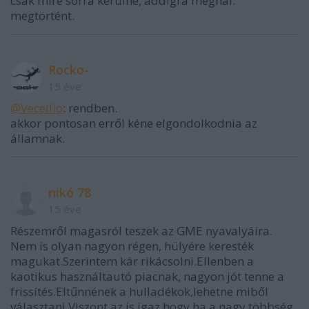
csak mire sorra kerülne, addigra meghal.
megtörtént.
Rocko-
15 éve
@Vecellio
: rendben.
akkor pontosan erről kéne elgondolkodnia az
államnak.
nikó 78
15 éve
Részemről magasról teszek az GME nyavalyáira.
Nem is olyan nagyon régen, hülyére keresték
magukat.Szerintem kár rikácsolni.Ellenben a
kaotikus használtautó piacnak, nagyon jót tenne a
frissítés.Eltűnnének a hulladékok,lehetne miből
választani.Viszont az is igaz,hogy ha a nagy többség