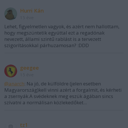
Hurri Kán
15 éve
Lehet, figyelmetlen vagyok, és azért nem hallottam,
hogy megszüntetik egyúttal ezt a regadónak
nevezett, állami szintű rablást is a tervezett
szigorításokkal párhuzamosan? :DDD
geegee
15 éve
@anarch
: Na jó, de külföldre (jelen esetben
Magyarország)kell vinni azért a forgalmit, és kérheti
a zsernyák.A svédeknek meg eszük ágában sincs
szívatni a normálisan közlekedőket...
tz1