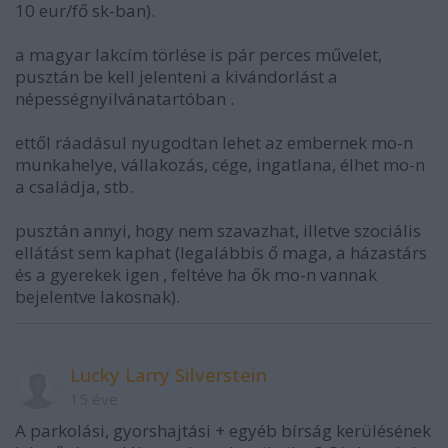
10 eur/fő sk-ban).
a magyar lakcím törlése is pár perces művelet,
pusztán be kell jelenteni a kivándorlást a
népességnyilvánatartóban .
ettől ráadásul nyugodtan lehet az embernek mo-n
munkahelye, vállakozás, cége, ingatlana, élhet mo-n
a családja, stb.
pusztán annyi, hogy nem szavazhat, illetve szociális
ellátást sem kaphat (legalábbis ő maga, a házastárs
és a gyerekek igen , feltéve ha ők mo-n vannak
bejelentve lakosnak).
Lucky Larry Silverstein
15 éve
A parkolási, gyorshajtási + egyéb bírság kerülésének