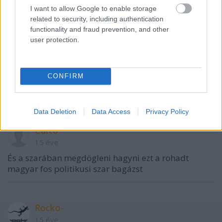
I want to allow Google to enable storage
related to security, including authentication
functionality and fraud prevention, and other
Calto
user protection.
15 éve
A megoldás egyszerű.:
CONFIRM
el kell menni és hagyni a szarában vergődni a
magyar politikát
Data Deletion
Data Access
Privacy Policy
Calto
15 éve
És a szarában megdögleni hagyni ezt a rohadt
magyar fos politikusi szar bagázst
Rocko-
15 éve