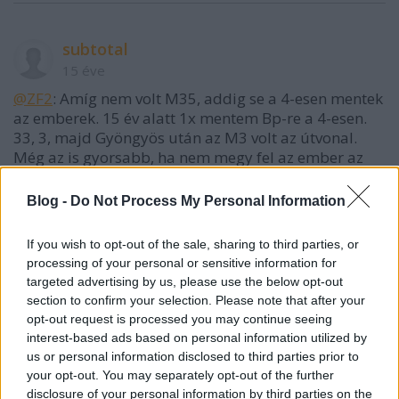
subtotal
15 éve
@ZF2
: Amíg nem volt M35, addig se a 4-esen mentek
az emberek. 15 év alatt 1x mentem Bp-re a 4-esen.
33, 3, majd Gyöngyös után az M3 volt az útvonal.
Még az is gyorsabb, ha nem megy fel az ember az
M3-ra, hanem marad a 3-ason, mint a 4-es.
Erről a csak az autópályákat díjasítjuk dologtól
Blog -
Do Not Process My Personal Information
egyébként mindig ideges leszek. Beleölünk egy
csomó pénzt, hogy utána ne azon közlekedjenek a
If you wish to opt-out of the sale, sharing to third parties, or
népek, utána azon ügyeskedünk, hogy mégis. A
processing of your personal or sensitive information for
blogomban részletesen leírtam, ha érdekel, ott
targeted advertising by us, please use the below opt-out
megtalálod
section to confirm your selection. Please note that after your
(
magyarorszagcruise.blog.hu/2010/10/25/hasznalat
opt-out request is processed you may continue seeing
aranyos_utdij_a_baj_nem_a_kamionokkal_van)
interest-based ads based on personal information utilized by
us or personal information disclosed to third parties prior to
your opt-out. You may separately opt-out of the further
disclosure of your personal information by third parties on the