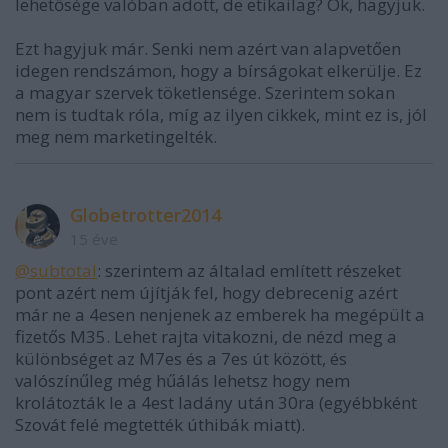
lehetősége valóban adott, de etikailag? Ok, hagyjuk.
Ezt hagyjuk már. Senki nem azért van alapvetően
idegen rendszámon, hogy a bírságokat elkerülje. Ez
a magyar szervek töketlensége. Szerintem sokan
nem is tudtak róla, míg az ilyen cikkek, mint ez is, jól
meg nem marketingelték.
Globetrotter2014
15 éve
@subtotal
: szerintem az általad említett részeket
pont azért nem újítják fel, hogy debrecenig azért
már ne a 4esen nenjenek az emberek ha megépült a
fizetős M35. Lehet rajta vitakozni, de nézd meg a
különbséget az M7es és a 7es út között, és
valószínűleg még hűálás lehetsz hogy nem
krolátozták le a 4est ladány után 30ra (egyébbként
Szovát felé megtették úthibák miatt).