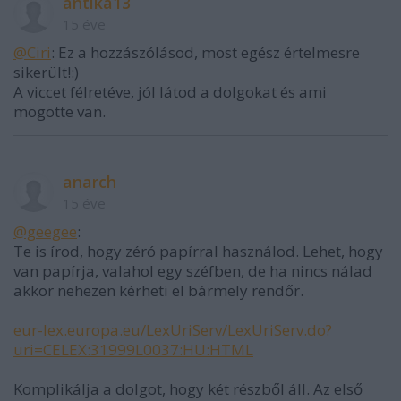
antika13
15 éve
@Ciri
: Ez a hozzászólásod, most egész értelmesre
sikerült!:)
A viccet félretéve, jól látod a dolgokat és ami
mögötte van.
anarch
15 éve
@geegee
:
Te is írod, hogy zéró papírral használod. Lehet, hogy
van papírja, valahol egy széfben, de ha nincs nálad
akkor nehezen kérheti el bármely rendőr.
eur-lex.europa.eu/LexUriServ/LexUriServ.do?
uri=CELEX:31999L0037:HU:HTML
Komplikálja a dolgot, hogy két részből áll. Az első