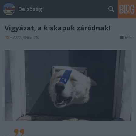
Belsőség
Vigyázat, a kiskapuk záródnak!
(X)
•
2011. június 15.
696