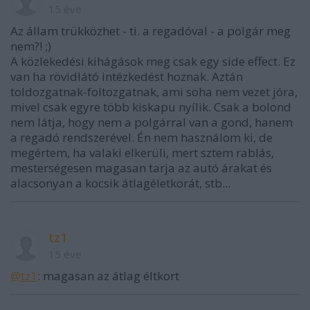
15 éve
Az állam trükközhet - ti. a regadóval - a polgár meg
nem?! ;)
A közlekedési kihágások meg csak egy side effect. Ez
van ha rövidlátó intézkedést hoznak. Aztán
toldozgatnak-foltozgatnak, ami soha nem vezet jóra,
mivel csak egyre több kiskapu nyílik. Csak a bolond
nem látja, hogy nem a polgárral van a gond, hanem
a regadó rendszerével. Én nem használom ki, de
megértem, ha valaki elkerüli, mert sztem rablás,
mesterségesen magasan tarja az autó árakat és
alacsonyan a kocsik átlagéletkorát, stb...
tz1
15 éve
@tz1
: magasan az átlag éltkort