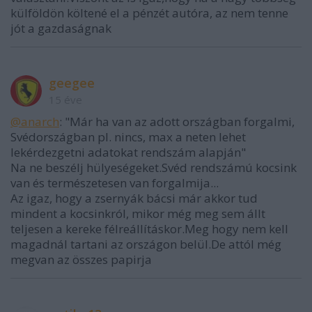
külföldön költené el a pénzét autóra, az nem tenne
jót a gazdaságnak
geegee
15 éve
@anarch
: "Már ha van az adott országban forgalmi,
Svédországban pl. nincs, max a neten lehet
lekérdezgetni adatokat rendszám alapján"
Na ne beszélj hülyeségeket.Svéd rendszámú kocsink
van és természetesen van forgalmija...
Az igaz, hogy a zsernyák bácsi már akkor tud
mindent a kocsinkról, mikor még meg sem állt
teljesen a kereke félreállításkor.Meg hogy nem kell
magadnál tartani az országon belül.De attól még
megvan az összes papirja