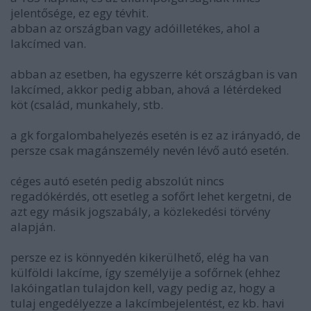
jelentősége, ez egy tévhit.
abban az országban vagy adóilletékes, ahol a
lakcímed van.
abban az esetben, ha egyszerre két országban is van
lakcímed, akkor pedig abban, ahová a létérdeked
köt (család, munkahely, stb.
a gk forgalombahelyezés esetén is ez az irányadó, de
persze csak magánszemély nevén lévő autó esetén.
céges autó esetén pedig abszolút nincs
regadókérdés, ott esetleg a sofőrt lehet kergetni, de
azt egy másik jogszabály, a közlekedési törvény
alapján.
persze ez is könnyedén kikerülhető, elég ha van
külföldi lakcíme, így személyije a sofőrnek (ehhez
lakóingatlan tulajdon kell, vagy pedig az, hogy a
tulaj engedélyezze a lakcímbejelentést, ez kb. havi