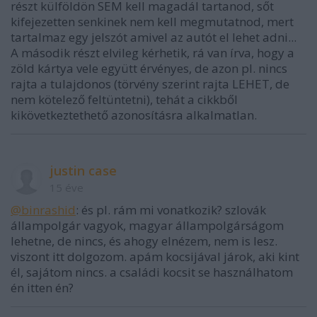
részt külföldön SEM kell magadál tartanod, sőt
kifejezetten senkinek nem kell megmutatnod, mert
tartalmaz egy jelszót amivel az autót el lehet adni...
A második részt elvileg kérhetik, rá van írva, hogy a
zöld kártya vele együtt érvényes, de azon pl. nincs
rajta a tulajdonos (törvény szerint rajta LEHET, de
nem kötelező feltüntetni), tehát a cikkből
kikövetkeztethető azonosításra alkalmatlan.
justin case
15 éve
@binrashid
: és pl. rám mi vonatkozik? szlovák
állampolgár vagyok, magyar állampolgárságom
lehetne, de nincs, és ahogy elnézem, nem is lesz.
viszont itt dolgozom. apám kocsijával járok, aki kint
él, sajátom nincs. a családi kocsit se használhatom
én itten én?