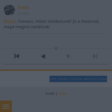
Exuls
15 éve
@Krisi
: Szevasz, mikor talakozunk? Jó a motorod,
majd megint cserélünk.
SÜTI BEÁLLÍTÁSOK MÓDOSÍTÁSA
mobil
|
teljes