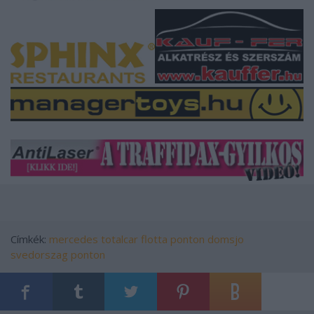
Címkék:
mercedes
totalcar flotta
ponton
domsjo
svedorszag ponton