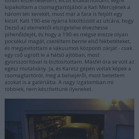
Itthon kiszemeteltem, kicsit kitakarítottam, végre
kipakoltam a csomagtartójából a Kati Mercijének a
három téli kerekét, most már a fara is feljött egy
kicsit. Kati 190-ese nyárra kiköltözött az utcára, hogy
Dezső az elemektől elszigetelve élvezhesse
pihenőidejét, és hogy a 190-es mégse érezze olyan
pocsékul magát, cseréltem benne első fékbetéteket,
és megjavítottam a vákuumos központi zárját - csak
egy cső ugrott le a hátsó ajtóban, most
gyorsszorítóval is biztosítottam. Másfél óra se volt az
egész mutatvány. Ja, és Karesz gépén voltak képek a
csomagtartóról, meg a belsejéről, most betettem
azokat is a galériába. A nagy izgalomban mi
többiek, nem készítettünk ilyeneket.