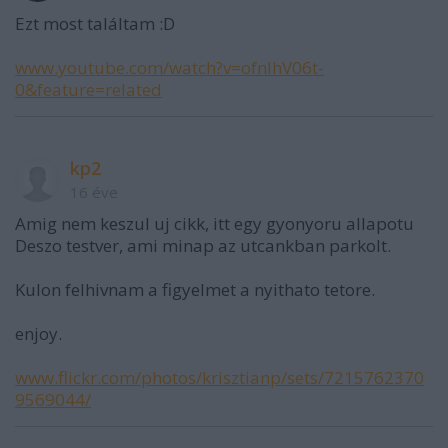
Ezt most találtam :D
www.youtube.com/watch?v=ofnIhV06t-
0&feature=related
kp2
16 éve
Amig nem keszul uj cikk, itt egy gyonyoru allapotu
Deszo testver, ami minap az utcankban parkolt.
Kulon felhivnam a figyelmet a nyithato tetore.
enjoy.
www.flickr.com/photos/krisztianp/sets/7215762370
9569044/