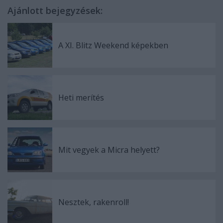
Ajánlott bejegyzések:
A XI. Blitz Weekend képekben
Heti merítés
Mit vegyek a Micra helyett?
Nesztek, rakenroll!