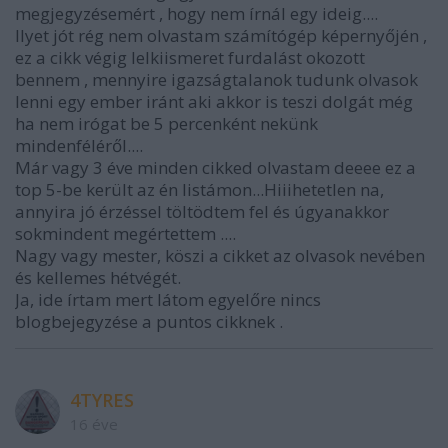
megjegyzésemért , hogy nem írnál egy ideig....
Ilyet jót rég nem olvastam számítógép képernyőjén ,
ez a cikk végig lelkiismeret furdalást okozott
bennem , mennyire igazságtalanok tudunk olvasok
lenni egy ember iránt aki akkor is teszi dolgát még
ha nem irógat be 5 percenként nekünk
mindenféléről....
Már vagy 3 éve minden cikked olvastam deeee ez a
top 5-be került az én listámon...Hiiihetetlen na,
annyira jó érzéssel töltödtem fel és úgyanakkor
sokmindent megértettem ....
Nagy vagy mester, köszi a cikket az olvasok nevében
és kellemes hétvégét.
Ja, ide írtam mert látom egyelőre nincs
blogbejegyzése a puntos cikknek .
4TYRES
16 éve