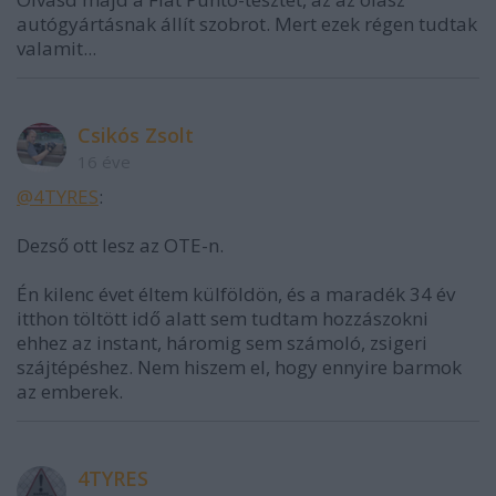
autógyártásnak állít szobrot. Mert ezek régen tudtak
valamit...
Csikós Zsolt
16 éve
@4TYRES
:
Dezső ott lesz az OTE-n.
Én kilenc évet éltem külföldön, és a maradék 34 év
itthon töltött idő alatt sem tudtam hozzászokni
ehhez az instant, háromig sem számoló, zsigeri
szájtépéshez. Nem hiszem el, hogy ennyire barmok
az emberek.
4TYRES