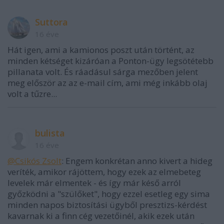
Suttora
16 éve
Hát igen, ami a kamionos poszt után történt, az
minden kétséget kizáróan a Ponton-ügy legsötétebb
pillanata volt. És ráadásul sárga mezőben jelent
meg először az az e-mail cím, ami még inkább olaj
volt a tűzre...
bulista
16 éve
@Csikós Zsolt
: Engem konkrétan anno kivert a hideg
veríték, amikor rájöttem, hogy ezek az elmebeteg
levelek már elmentek - és így már késő arról
győzködni a "szülőket", hogy ezzel esetleg egy sima
minden napos biztosítási ügyből presztizs-kérdést
kavarnak ki a finn cég vezetőinél, akik ezek után