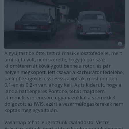
A gyújtást belőtte, tett rá másik elosztófedelet, mert
ami rajta volt, nem szerette, hogy jó pár száz
kilométeren át kóválygott benne a rotor, és pár
helyen megkopott, lett csavar a karburátor fedelébe,
szelephézagok is összevissza voltak, most minden
0,1-en és 0,2-n van, ahogy kell. Az is kiderült, hogy a
lánc a hathengeres Pontoné, tehát majdnem
stimmelt, szerencsére ugyanazokkal a szemekkel
dolgozott az IWIS, ezért a vezérműfogaskerekek nem
koptak meg egyáltalán.
Vasárnap tehát leugrottunk családostól Viszre,
Erával mentünk, mert abban kuplungmunkahengert