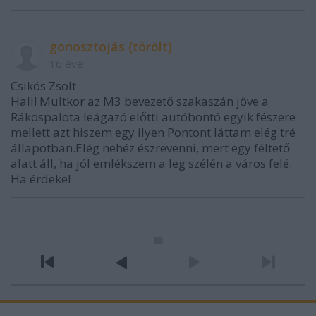
gonosztojás (törölt)
16 éve
Csikós Zsolt
Hali! Multkor az M3 bevezető szakaszán jőve a
Rákospalota leágazó előtti autóbontó egyik fészere
mellett azt hiszem egy ilyen Pontont láttam elég tré
állapotban.Elég nehéz észrevenni, mert egy féltető
alatt áll, ha jól emlékszem a leg szélén a város felé.
Ha érdekel.