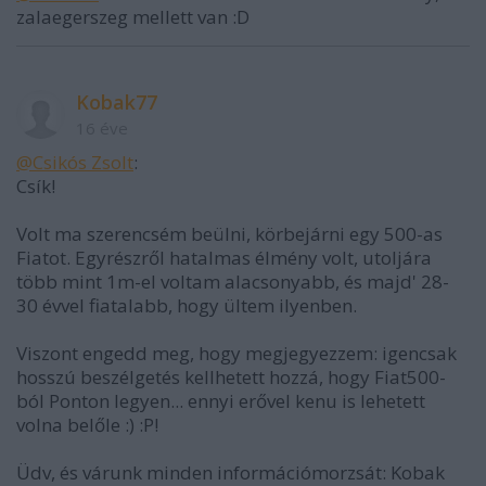
zalaegerszeg mellett van :D
Kobak77
16 éve
@Csikós Zsolt
:
Csík!
Volt ma szerencsém beülni, körbejárni egy 500-as
Fiatot. Egyrészről hatalmas élmény volt, utoljára
több mint 1m-el voltam alacsonyabb, és majd' 28-
30 évvel fiatalabb, hogy ültem ilyenben.
Viszont engedd meg, hogy megjegyezzem: igencsak
hosszú beszélgetés kellhetett hozzá, hogy Fiat500-
ból Ponton legyen... ennyi erővel kenu is lehetett
volna belőle :) :P!
Üdv, és várunk minden információmorzsát: Kobak