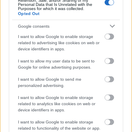
Retention, Sale, and/or Sharing of my
nem vagy valami nagy VW rajongó meg sem fordult
Personal Data that Is Unrelated with the
Purposes for which it was collected.
a fejemben, hogy Csikós (remek)mű és nem
Opted Out
kattintottam rá, gondoltam hagyom mikor kevésbé
leszek fáradt. Na de így már neki is álltam az
Google consents
olvasásnak . Kellemes estét , minden jót.
I want to allow Google to enable storage
related to advertising like cookies on web or
device identifiers in apps.
Csikós Zsolt
16 éve
I want to allow my user data to be sent to
Google for online advertising purposes.
@bulista
:
I want to allow Google to send me
Dezsővel semmi. Amíg nincs vége a biztosítási
personalized advertising.
ügynek - és nagyon az elején járok még, és nagyon
utálom - nem tudok egy centit se lépni. Több hetes,
I want to allow Google to enable storage
hónapos stagnálásra készülök. Utána lakatolás,
related to analytics like cookies on web or
fényezés, összerakás, krómozás, legalizálás. Nyár
device identifiers in apps.
végénél nem is tervezek hamarább.
Azaz visszaraktam az ülést a sínjébe (nem volt benne
I want to allow Google to enable storage
az egyik oldalon), felraktam az új, törésmentes
related to functionality of the website or app.