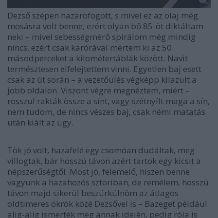
Dezső szépen hazaröfögött, s mivel ez az olaj még
mosásra volt benne, ezért olyan bő 85-öt diktáltam
neki – mivel sebességmérő spirálom még mindig
nincs, ezért csak karórával mértem ki az 50
másodperceket a kilométertáblák között. Navit
természtesen elfelejtettem vinni. Egyetlen baj esett
csak az út során – a vezetőülés végképp kilazult a
jobb oldalon. Viszont végre megnéztem, miért –
rosszul rakták össze a sínt, vagy szétnyílt maga a sín,
nem tudom, de nincs vészes baj, csak némi matatás
után kiált az ügy.
Tök jó volt, hazafelé egy csomóan dudáltak, meg
villogtak, bár hosszú távon azért tartok egy kicsit a
népszerűségtől. Most jó, felemelő, hiszen benne
vagyunk a hazahozós sztoriban, de remélem, hosszú
távon majd sikerül beszürkülnöm az átlagos
oldtimeres ökrök közé Dezsővel is – Bazeget például
alig-alig ismerték meg annak idején, pedig róla is