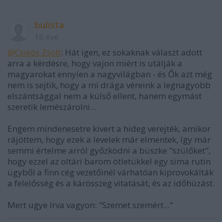
bulista
16 éve
@Csikós Zsolt
: Hát igen, ez sokaknak választ adott
arra a kérdésre, hogy vajon miért is utálják a
magyarokat ennyien a nagyvilágban - és Ők azt még
nem is sejtik, hogy a mi drága véreink a legnagyobb
elszántsággal nem a külső ellent, hanem egymást
szeretik lemészárolni...
Engem mindenesetre kivert a hideg verejték, amikor
rájöttem, hogy ezek a levelek már elmentek, így már
semmi értelme arról győzködni a büszke "szülőket",
hogy ezzel az oltári barom ötletükkel egy sima rutin
ügyből a finn cég vezetőinél várhatóan kiprovokálták
a felelősség és a kárösszeg vitatását, és az időhúzást.
Mert ugye írva vagyon: "Szemet szemért..."