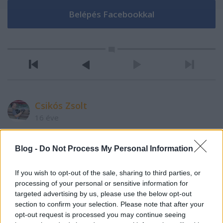
Csikós Zsolt
16 éve
@Lookie
:
Blog -
Do Not Process My Personal Information
Khm. És a mai nagy cikk? És a múlt heti E-kabrió?... :-)
If you wish to opt-out of the sale, sharing to third parties, or
processing of your personal or sensitive information for
Suttora
targeted advertising by us, please use the below opt-out
section to confirm your selection. Please note that after your
16 éve
opt-out request is processed you may continue seeing
@Csikós Zsolt
: A mai nagy cikk, az kiváló lett :) Főleg