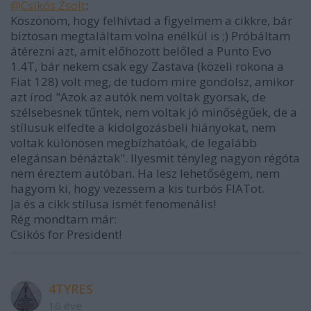
@Csikós Zsolt
:
Köszönöm, hogy felhívtad a figyelmem a cikkre, bár
biztosan megtaláltam volna enélkül is ;) Próbáltam
átérezni azt, amit előhozott belőled a Punto Evo
1.4T, bár nekem csak egy Zastava (közeli rokona a
Fiat 128) volt meg, de tudom mire gondolsz, amikor
azt írod "Azok az autók nem voltak gyorsak, de
szélsebesnek tűntek, nem voltak jó minőségűek, de a
stílusuk elfedte a kidolgozásbeli hiányokat, nem
voltak különösen megbízhatóak, de legalább
elegánsan bénáztak". Ilyesmit tényleg nagyon régóta
nem éreztem autóban. Ha lesz lehetőségem, nem
hagyom ki, hogy vezessem a kis turbós FIATot.
Ja és a cikk stílusa ismét fenomenális!
Rég mondtam már:
Csikós for President!
4TYRES
16 éve