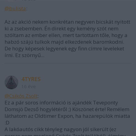
@bulista
:
Az az akció nekem konkrétan negyven bicskát nyitott
ki a zsebemben. Én direkt egy kemény szót nem
szóltam az ember ellen, mert tartottam tőle, hogy a
habzó szájú tulkok majd elkezdenek baromkodni.
De hogy képesek legyenek egy finn címre leveleket
írni. Ez szörnyű...
4TYRES
16 éve
@Csikós Zsolt
:
Ez a pár soros információ is ajándék Teveponty
Domsjö Dezső hogylétéről ;) Köszönet érte! Remélem
láthatom az Oldtimer Expon, ha hazarepülök miatta
:D
A lakóautós cikk tényleg nagyon jól sikerült (ez
persze nem meglepő Csikós Zsolt tollából), élmény