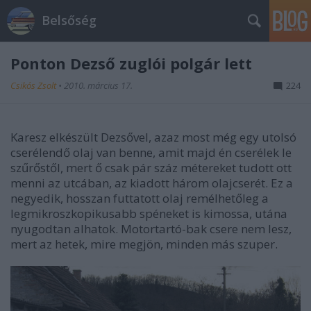
Belsőség
Ponton Dezső zuglói polgár lett
Csikós Zsolt
•
2010. március 17.
224
Karesz elkészült Dezsővel, azaz most még egy utolsó
cserélendő olaj van benne, amit majd én cserélek le
szűrőstől, mert ő csak pár száz métereket tudott ott
menni az utcában, az kiadott három olajcserét. Ez a
negyedik, hosszan futtatott olaj remélhetőleg a
legmikroszkopikusabb spéneket is kimossa, utána
nyugodtan alhatok. Motortartó-bak csere nem lesz,
mert az hetek, mire megjön, minden más szuper.