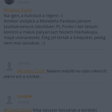
16 éve
@Csikós Zsolt
:
Na igen, a kulcsszó a régen! ;-)
Amikor utoljára a Mondello Parkban jártam
(autóversenyzö iskolában :P), Punto I-ket láttam
körözni a másik pályán (azt hiszem márkakupa,
majd utánanézek). Elég jól bírták a kiképzést, pedig
nem mai darabok. ;-)
16 éve
@Csikós Zsolt
: Nekem másfél év után sikerült
elérni ezt a szintet...
Lookie
16 éve
@Csikós Zsolt
: Még egyszer bocsánat a korábbi