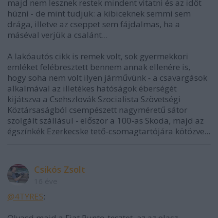
majd nem lesznek restek mindent vitatni és az időt
húzni - de mint tudjuk: a kibiceknek semmi sem
drága, illetve az cseppet sem fájdalmas, ha a
máséval verjük a csalánt...
A lakóautós cikk is remek volt, sok gyermekkori
emléket felébresztett bennem annak ellenére is,
hogy soha nem volt ilyen járművünk - a csavargások
alkalmával az illetékes hatóságok éberségét
kijátszva a Csehszlovák Szocialista Szövetségi
Köztársaságból csempészett nagyméretű sátor
szolgált szállásul - először a 100-as Skoda, majd az
égszínkék Ezerkecske tető-csomagtartójára kötözve...
Csikós Zsolt
16 éve
@4TYRES
:
Olvasd majd a Fiat Punto-tesztet, az az olasz