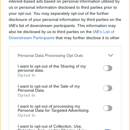
interest-based ads based on personal information utilized by
az eleje írja le jól a betegség kifejlődését, látszik,
us or personal information disclosed to third parties prior to
hogy nem könyvből tanultad :)
your opt-out. You may separately opt-out of the further
disclosure of your personal information by third parties on the
IAB’s list of downstream participants. This information may
also be disclosed by us to third parties on the
IAB’s List of
bulista
Downstream Participants
that may further disclose it to other
16 éve
third parties.
@Csikós Zsolt
: Jó-jó, tudjuk, hogy Csikós Zsolt a 4/b-
Please note that this website/app uses one or more Google
Personal Data Processing Opt Outs
ből mostanában sem lazsál, teszi a dolgát, írja a
services and may gather and store information including but
remek cikkeket - de ettől mi még nem vagyunk
not limited to your visit or usage behaviour. You may click to
I want to opt-out of the Sharing of my
képben Zuglói Domsjö Dezsőt illetően - és ezt
personal data.
grant or deny consent to Google and its third-party tags to
Opted In
nagyon keservesen éljük meg...(:
use your data for below specified purposes in below Google
consent section.
I want to opt-out of the Sale of my
Personal Data.
Opted In
Lookie
16 éve
I want to opt-out of processing my
Personal Data for Targeted Advertising.
@Csikós Zsolt
: Bocsánat , bocsánat mester!!! Csak
Opted In
bevallom automatikusan valami szerelő vagy Dezső
I want to opt-out of Collection, Use,
posztot kerestem , s most érvén haza s tudván, hogy