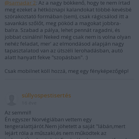
@samadar 2
: Az a nagy bökkenő, hogy te nem írtad
meg ezeket a hétköznapi kalandokat többé-kevésbé
szórakoztató formában (sem), csak rágicsálod itt a
savankás szőlőt, meg pököd a magokat jobbra-
balra. Szabad a pálya, lehet pennát ragadni, és
jobbat csinálni! Neked még csak nem is volna olyan
nehéz feladat, mer' az elmondásod alapján nagy
tapasztalatod van az útszéli lerohadásban, autó
alatt hanyatt fekve "szopásban". :)
Csak mobilnet köll hozzá, meg egy fényképezőgép!
súllyospestisertés
16 éve
Az semmi!!
Én egyszer Norvégiában vettem egy
tengeralattjárót.Nem jöhetett a saját "lábán,mert
lejárt róla a műszaki,és nem működtek az