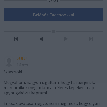
VAGY
zUlU
16 éve
Sziasztok!
Megvallom, nagyon izgultam, hogy hazaérjenek,
mert amikor megláttam a tréleres képeket, majd'
agyhugykövet kaptam!
Én csak óvatosan jegyezném meg most, hogy olyan