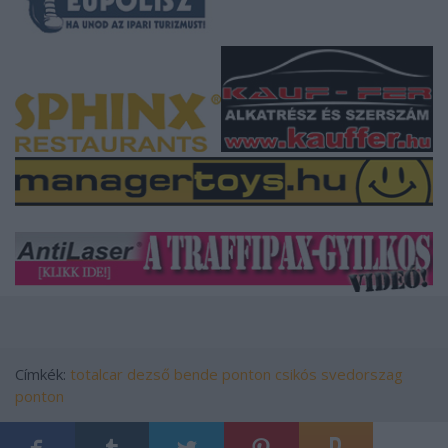
Címkék:
totalcar
dezső
bende
ponton
csikós
svedorszag
ponton