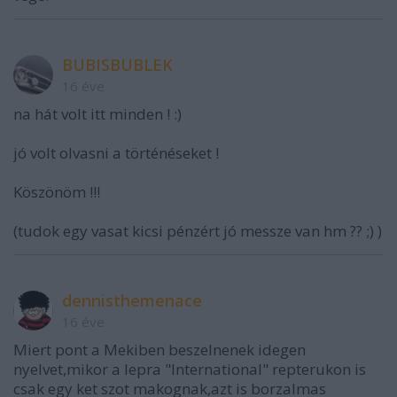
BUBISBUBLEK
16 éve
na hát volt itt minden ! :)
jó volt olvasni a történéseket !
Köszönöm !!!
(tudok egy vasat kicsi pénzért jó messze van hm ?? ;) )
dennisthemenace
16 éve
Miert pont a Mekiben beszelnenek idegen
nyelvet,mikor a lepra "International" repterukon is
csak egy ket szot makognak,azt is borzalmas