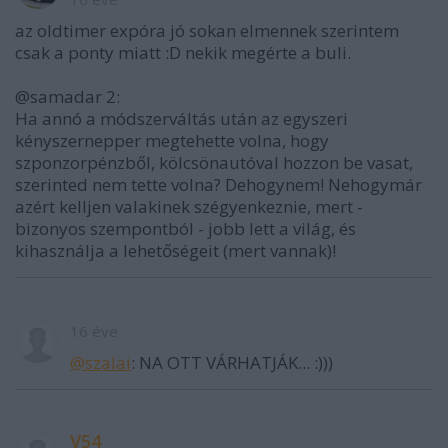
az oldtimer expóra jó sokan elmennek szerintem
csak a ponty miatt :D nekik megérte a buli.
@samadar 2:
Ha annó a módszerváltás után az egyszeri
kényszernepper megtehette volna, hogy
szponzorpénzből, kölcsönautóval hozzon be vasat,
szerinted nem tette volna? Dehogynem! Nehogymár
azért kelljen valakinek szégyenkeznie, mert -
bizonyos szempontból - jobb lett a világ, és
kihasználja a lehetőségeit (mert vannak)!
16 éve
@szalai
: NA OTT VÁRHATJÁK... :)))
V54