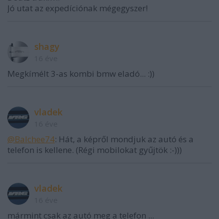
Jó utat az expedíciónak mégegyszer!
shagy
16 éve
Megkímélt 3-as kombi bmw eladó... :))
vladek
16 éve
@Balchee74
: Hát, a képről mondjuk az autó és a
telefon is kellene. (Régi mobilokat gyűjtök :-)))
vladek
16 éve
mármint csak az autó meg a telefon ...