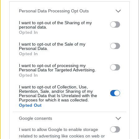
450+1200= 1650 kg. Kizártnak tartom, hogy ilyen
Please note that this website/app uses one or more Google
Personal Data Processing Opt Outs
önsúlya legyen a BMW-nek, mégha elnéztem volna a
services and may gather and store information including but
súlyadatokat, akkor sem.
not limited to your visit or usage behaviour. You may click to
I want to opt-out of the Sharing of my
Aztán ha véletlenül ennek a bömbinek a
personal data.
grant or deny consent to Google and its third-party tags to
Opted In
padlólemezét merő véletlenségből gyorsbetonnal
use your data for below specified purposes in below Google
öntötték ki a gyárban, és mégis megvan a kellő
consent section.
I want to opt-out of the Sale of my
önsúly, akkor sem tudom elképzelni, hogy a vonófej
Personal Data.
egy sima személyautón 1,7 tonnára van hitelesítve...
Opted In
I want to opt-out of processing my
Esküszöm, én szeretném a legjobban, ha ez mind
Personal Data for Targeted Advertising.
csak az én téveszmém lenne, és minden fenn említett
Opted In
kritériumnak megfelel az expedíció. S itt nálam nem
I want to opt-out of Collection, Use,
a szabályok káráláson van a hangsúly, hanem azon,
Retention, Sale, and/or Sharing of my
hogy eszméletlenül veszélyes üzem az utánfutózás,
Personal Data that Is Unrelated with the
Purposes for which it was collected.
nem gyerekjáték.
Opted Out
No, ennyit a hülyeségeimről. Drukkolok, hogy gond
Google consents
nélkül hazaérjenek.
I want to allow Google to enable storage
related to advertising like cookies on web or