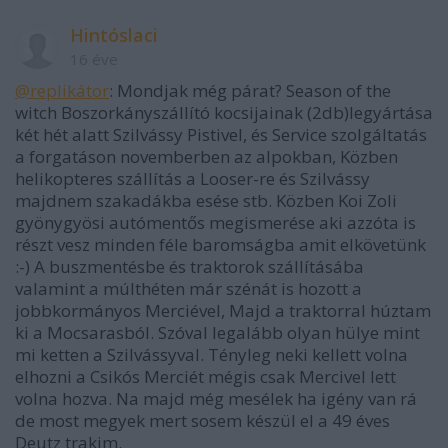
Hintóslaci
16 éve
@replikátor
: Mondjak még párat? Season of the
witch Boszorkányszállító kocsijainak (2db)legyártása
két hét alatt Szilvássy Pistivel, és Service szolgáltatás
a forgatáson novemberben az alpokban, Közben
helikopteres szállítás a Looser-re és Szilvássy
majdnem szakadákba esése stb. Közben Koi Zoli
gyönygyösi autómentős megismerése aki azzóta is
részt vesz minden féle baromságba amit elkövetünk
:-) A buszmentésbe és traktorok szállításába
valamint a múlthéten már szénát is hozott a
jobbkormányos Merciével, Majd a traktorral húztam
ki a Mocsarasból. Szóval legalább olyan hülye mint
mi ketten a Szilvássyval. Tényleg neki kellett volna
elhozni a Csikós Merciét mégis csak Mercivel lett
volna hozva. Na majd még mesélek ha igény van rá
de most megyek mert sosem készül el a 49 éves
Deutz trakim.