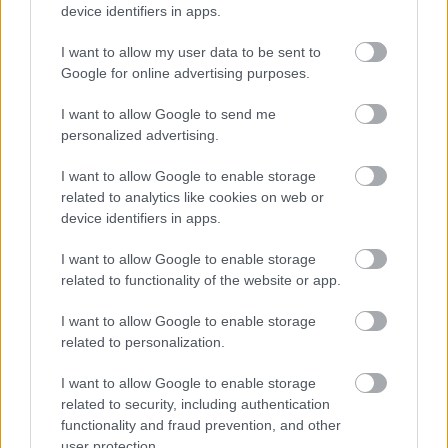
device identifiers in apps.
16 éve
I want to allow my user data to be sent to
@biker_kolee
: Szólni kéne Karsznak, hogy van
Google for online advertising purposes.
azon a hajón egy tutira lógó csapszeg... :)
I want to allow Google to send me
personalized advertising.
16 éve
I want to allow Google to enable storage
@STi-2009
: Good night! :)
related to analytics like cookies on web or
device identifiers in apps.
I want to allow Google to enable storage
replikátor
related to functionality of the website or app.
16 éve
I want to allow Google to enable storage
@Balchee74
:
related to personalization.
ez valahogy nálam is így van... El is felejtettem, hogy
van olyan, mint a TC! :)
I want to allow Google to enable storage
related to security, including authentication
functionality and fraud prevention, and other
user protection.