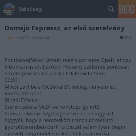
Belsőség
Domsjö Expressz, az első szerelvény
ommm
•
2010. március 08.
298
Pontban éjfélkor láttam meg a porlepte Opelt, ahogy
kibukkan az aluljáróból Pozsony szélén és pontosan
három perc múlva parkoltak le mellettem.
00:03.
Mikor zárt be a McDonald's meleg, kényelmes,
leülős étterme?
Bingó! Éjfélkor.
Szerencsére a McDrive nonstop, így értő
tolmácsolásom segítségével (mert nehogy azt
higgyék, hogy a nemzetközi tranzit út melletti
gyorsétteremben bárki is beszél valamilyen idegen
nyelvet) megrendelésre kerültek az amerikai