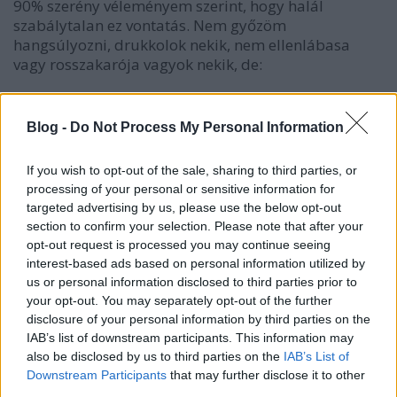
90% szerény véleményem szerint, hogy halál
szabálytalan ez vontatás. Nem győzöm
hangsúlyozni, drukkolok nekik, nem ellenlábasa
vagy rosszakarója vagyok nekik, de:
Az a BMW, ha jól látom, egy e43, gondolom dízel, az
önsúlya 1390 kg.
Blog -
Do Not Process My Personal Information
Az utánfutó, ha 1150 kg-ra van hitelesítve, akkor
annak az önsúlya minimum 450 kg (nincs a kettő
If you wish to opt-out of the sale, sharing to third parties, or
között reláció, csak rokoni körben van ilyen tréler,
processing of your personal or sensitive information for
vagy utánfutó több is - nem, nem
targeted advertising by us, please use the below opt-out
autónepperkednek).
section to confirm your selection. Please note that after your
opt-out request is processed you may continue seeing
Namost a szabályzat az úgy szól, hogy
interest-based ads based on personal information utilized by
személygépkocsival a legnagyobb megengedett
us or personal information disclosed to third parties prior to
vontatható tömeg az maximum a vontató önsúlya,
your opt-out. You may separately opt-out of the further
HA ráfutófékes a vontatmány - nagyon remélem,
disclosure of your personal information by third parties on the
hogy az. Ha ezt túlléped, lehet űrrakétára is jogsid
IAB’s list of downstream participants. This information may
(tehát a kellő B+E), akkor is nyomorékká
also be disclosed by us to third parties on the
IAB’s List of
büntethetnek a rend éber őrei.
Downstream Participants
that may further disclose it to other
Mert jelen esetben utánfutó+Ponton, ha minden igaz
third parties.