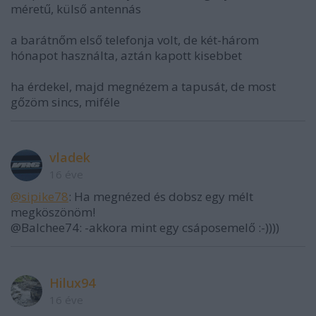
méretű, külső antennás
a barátnőm első telefonja volt, de két-három
hónapot használta, aztán kapott kisebbet
ha érdekel, majd megnézem a tapusát, de most
gőzöm sincs, miféle
vladek
16 éve
@sipike78
: Ha megnézed és dobsz egy mélt
megköszönöm!
@Balchee74: -akkora mint egy csáposemelő :-))))
Hilux94
16 éve