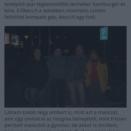
testépítő ipar legkelendőbb termékei: hamburger és
kóla. Előkerült a sebtében minimális szintre
feltöltött kompakt gép, készült egy fotó.
Láttam szebb négy embert is, mint azt a masszát,
ami úgy omlott ki az Insignia belsejéből, mint frissen
perzselt malacból a gyomor, de akkor is örültem,