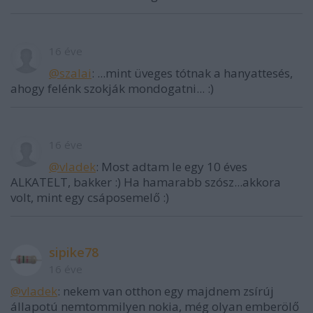
16 éve
@szalai
: ...mint üveges tótnak a hanyattesés,
ahogy felénk szokják mondogatni... :)
16 éve
@vladek
: Most adtam le egy 10 éves
ALKATELT, bakker :) Ha hamarabb szósz...akkora
volt, mint egy csáposemelő :)
sipike78
16 éve
@vladek
: nekem van otthon egy majdnem zsírúj
állapotú nemtommilyen nokia, még olyan emberölő