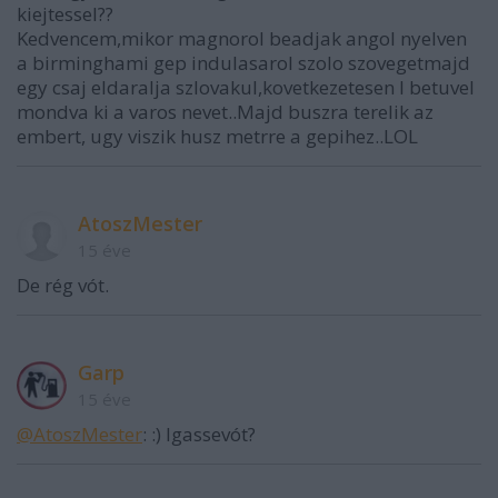
kiejtessel??
Kedvencem,mikor magnorol beadjak angol nyelven
a birminghami gep indulasarol szolo szovegetmajd
egy csaj eldaralja szlovakul,kovetkezetesen I betuvel
mondva ki a varos nevet..Majd buszra terelik az
embert, ugy viszik husz metrre a gepihez..LOL
AtoszMester
15 éve
De rég vót.
Garp
15 éve
@AtoszMester
: :) Igassevót?