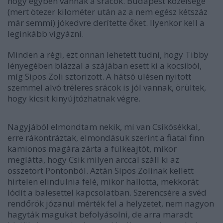
hogy egyben vannak a srácok. Budapest közelsége
(mert ötezer kilométer után az a nem egész kétszáz
már semmi) jókedvre derítette őket. Ilyenkor kell a
leginkább vigyázni.
Minden a régi, ezt onnan lehetett tudni, hogy Tibby
lényegében blázzal a szájában esett ki a kocsiból,
míg Sipos Zoli sztorizott. A hátsó ülésen nyitott
szemmel alvó tréleres srácok is jól vannak, örültek,
hogy kicsit kinyújtózhatnak végre.
Nagyjából elmondtam nekik, mi van Csikósékkal,
erre rákontráztak, elmondásuk szerint a fiatal finn
kamionos magára zárta a fülkeajtót, mikor
meglátta, hogy Csik milyen arccal száll ki az
összetört Pontonból. Aztán Sipos Zolinak kellett
hirtelen elindulnia felé, mikor hallotta, mekkorát
lódít a balesettel kapcsolatban. Szerencsére a svéd
rendőrök józanul mérték fel a helyzetet, nem nagyon
hagyták magukat befolyásolni, de arra maradt