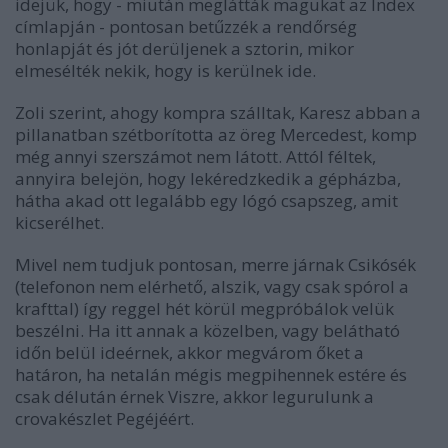
idejük, hogy - miután meglátták magukat az Index
címlapján - pontosan betűzzék a rendőrség
honlapját és jót derüljenek a sztorin, mikor
elmesélték nekik, hogy is kerülnek ide.
Zoli szerint, ahogy kompra szálltak, Karesz abban a
pillanatban szétborította az öreg Mercedest, komp
még annyi szerszámot nem látott. Attól féltek,
annyira belejön, hogy lekéredzkedik a gépházba,
hátha akad ott legalább egy lógó csapszeg, amit
kicserélhet.
Mivel nem tudjuk pontosan, merre járnak Csikósék
(telefonon nem elérhető, alszik, vagy csak spórol a
krafttal) így reggel hét körül megpróbálok velük
beszélni. Ha itt annak a közelben, vagy belátható
időn belül ideérnek, akkor megvárom őket a
határon, ha netalán mégis megpihennek estére és
csak délután érnek Viszre, akkor legurulunk a
crovakészlet Pegéjéért.