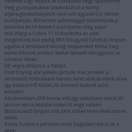
indexek.Úgy hoztuk át Európába hogy spaniferrel
meg gumipókokkal odakötöztük a komp
aljára,gondolhatjátok nem volt egyszerű.A német
autópályán 40csomós sebességgel hasítottunk,a
betonba kicsit beleért a propeller,elég zajos
volt.Végig a Cobra 11 biztosította az utat
mögöttünk,elöl pedig REX felügyelő futott,és folyton
ugatta a lerobbant köcsög neppereket.Néha meg
kellet állnunk amikor kedve támadt lehugyozni az
útmenti fákat.
DE végre átléptük a határt.
Pont Enying környékén jártunk már,amikor a
semmiből fölbukkant három setét alak,és elénk állva
így kiáltott:HÉ főnök,30-forintot tudunk adni
kilójáért.
Átszámoltam,300 tonna volt,így odaattam nekik.Jól
jártam velük,késöbb kiderült hogy valami
Bodzaszedő brigád volt,akik idővel híres tévésztárok
lettek.
Azóta fürdök a pénzben,mint Dagobert bácsi.Itt a
vége.