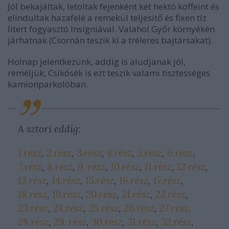
Jól bekajáltak, letoltak fejenként két hektó koffeint és
elindultak hazafelé a remekül teljesítő és fixen tíz
litert fogyasztó Insigniával. Valahol Győr környékén
járhatnak (Csornán teszik ki a tréleres bajtársakat).
Holnap jelentkezünk, addig is aludjanak jól,
reméljük, Csikósék is ezt teszik valami tisztességes
kamionparkolóban.
A sztori eddig:
1.rész
,
2.rész
,
3.rész
,
4.rész
,
5.rész
,
6.rész
,
7.rész
,
8.rész
,
9. rész
,
10.rész
,
11.rész
,
12.rész
,
13.rész
,
14.rész
,
15.rész
,
16.rész
,
17.rész
,
18.rész
,
19.rész
,
20.rész
,
21.rész
,
22.rész
,
23.rész
,
24.rész
,
25.rész
,
26.rész
,
27.rész,
28.rész
,
29. rész
,
30.rész
,
31.rész
,
32.rész
,