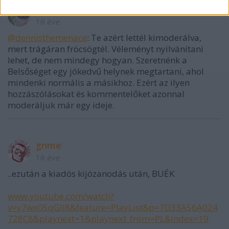
Balázs Viktor
16 éve
@dennisthemenace
: Te azért lettél kimoderálva,
mert trágáran fröcsögtél. Véleményt nyilvánítani
lehet, de nem mindegy hogyan. Szeretnénk a
Belsőséget egy jókedvű helynek megtartani, ahol
mindenki normális a másikhoz. Ezért az ilyen
hozzászólásokat és kommentelőket azonnal
moderáljuk már egy ideje.
gnme
16 éve
..ezután a kiadós kijózanodás után, BUÉK
www.youtube.com/watch?
v=y7wx05qGlI8&feature=PlayList&p=7D33A56A024
728C8&playnext=1&playnext_from=PL&index=19