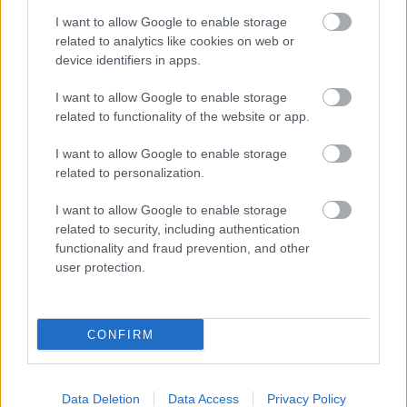
jól. Akik meg BMW-t vesznek ugyanúgy lehetnek
I want to allow Google to enable storage
normálisak is mint bármilyen ember. Audiban meg
related to analytics like cookies on web or
általában csak cigókat látuk..huhh micsoda
device identifiers in apps.
általánosítást mutattál be..
I want to allow Google to enable storage
related to functionality of the website or app.
Garp
I want to allow Google to enable storage
16 éve
related to personalization.
2010. Hejj de jó, hogy vannak dolgok, amik soha
nem változnak!
I want to allow Google to enable storage
related to security, including authentication
functionality and fraud prevention, and other
user protection.
siptex
16 éve
Kár, hogy a tv2 nem érezte mi rejlik a csapatban.
CONFIRM
Hajrá TOTÁLKÁR!
Data Deletion
Data Access
Privacy Policy