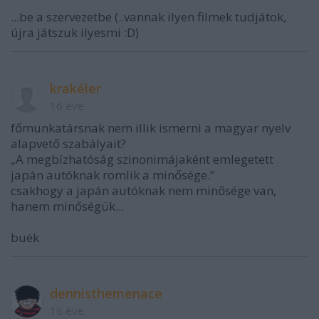
...be a szervezetbe (..vannak ilyen filmek tudjátok,
újra játszuk ilyesmi :D)
krakéler
16 éve
főmunkatársnak nem illik ismerni a magyar nyelv
alapvető szabályait?
„A megbízhatóság szinonimájaként emlegetett
japán autóknak romlik a minősége.”
csakhogy a japán autóknak nem minősége van,
hanem minőségük...
buék
dennisthemenace
16 éve