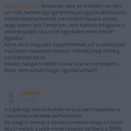
@Balázs Viktor
: Bocsanat, akor az emlitett iras nem
sz.r volt, hanem egy igenytelen,pongyola valami,ami
meltan bosszantott fel sok embert.Dacara annak,
hogy sosem volt Tempram, nem tudtam elfogadni a
velemenyedet rola,ezzel egyebkent nem voltam
egyedul.
Most nezd meg,csak megemlitetted azt a valamilyen
irast,(nem neveznem komoly cikknek),meg mindig
indulatokat kavar.
Inkabb hallgatni kellett volna rola,nem emlegetni.
Most nem voltam tragar,igy maradhat??
Audifan
16 éve
A cigók úgy látszik tudják mi a jó,mert régebben a
mercikben szerettek pöffeszkedni.
De megint nem az a kérdés ismétlem hogy a három
közül melyik a jobb-mind hasonló kaliberű a BMW