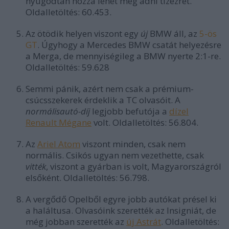
nyugodtan hozzá lehet még adni tízezret.
Oldalletöltés: 60.453.
Az ötödik helyen viszont egy
új
BMW áll, az
5-ös
GT
. Úgyhogy a Mercedes BMW csatát helyezésre
a Merga, de mennyiségileg a BMW nyerte 2:1-re.
Oldalletöltés: 59.628
Semmi pánik, azért nem csak a prémium-
csúcsszekerek érdeklik a TC olvasóit. A
normálisautó-díj
legjobb befutója a
dízel
Renault Mégane
volt. Oldalletöltés: 56.804.
Az
Ariel Atom
viszont minden, csak nem
normális. Csikós ugyan nem vezethette, csak
vitték
, viszont a gyárban is volt, Magyarországról
elsőként. Oldalletöltés: 56.798.
A vergődő Opelből egyre jobb autókat présel ki
a haláltusa. Olvasóink szerették az Insigniát, de
még jobban szerették az
új Astrát
. Oldalletöltés: