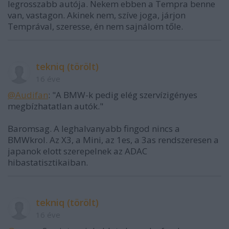
legrosszabb autója. Nekem ebben a Tempra benne
van, vastagon. Akinek nem, szíve joga, járjon
Temprával, szeresse, én nem sajnálom tőle.
tekniq (törölt)
16 éve
@Audifan
: "A BMW-k pedig elég szervízigényes
megbízhatatlan autók."
Baromsag. A leghalvanyabb fingod nincs a
BMWkrol. Az X3, a Mini, az 1es, a 3as rendszeresen a
japanok elott szerepelnek az ADAC
hibastatisztikaiban.
tekniq (törölt)
16 éve