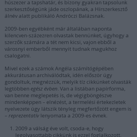
húszezer a tapshatár, és bizony gyakran tapsolunk
szerkesztőségünk jáde oszlopának, a Hírszerkesztő
álnév alatt publikáló Andróczi Balázsnak.
2009-ben egyébként már általában naponta
kilencven-százezren olvastak bennünket, úgyhogy a
szerzők számára a tét nem kicsi, vajon ebből a
városnyi emberből mennyit tudnak magukhoz
csalogatni.
Mivel ezek a számok Angéla számítógépében
akkurátusan archiválódtak, idén először úgy
gondoltuk, megnézzük, melyik tíz cikkünket olvasták
legtöbben
egész évben
. Van a listában papírforma,
van benne meglepetés is, de végigböngészve
mindenképpen – elnézést, a termelési értekezletek
nyelvezete úgy látszik tényleg megfertőzött engem is
–
reprezentatív
lenyomata a 2009-es évnek.
2009 a válság éve volt, csoda-e, hogy
legolvasottabb cikkünk is ezzel foglalkozott.