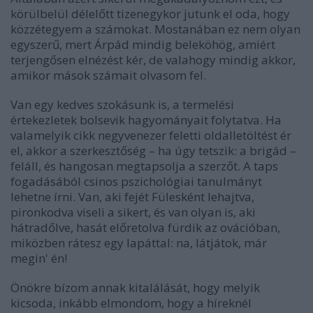
körülbelül délelőtt tizenegykor jutunk el oda, hogy
közzétegyem a számokat. Mostanában ez nem olyan
egyszerű, mert Árpád mindig beleköhög, amiért
terjengősen elnézést kér, de valahogy mindig akkor,
amikor mások számait olvasom fel.
Van egy kedves szokásunk is, a termelési
értekezletek bolsevik hagyományait folytatva. Ha
valamelyik cikk negyvenezer feletti oldalletöltést ér
el, akkor a szerkesztőség – ha úgy tetszik: a brigád –
feláll, és hangosan megtapsolja a szerzőt. A taps
fogadásából csinos pszichológiai tanulmányt
lehetne írni. Van, aki fejét Fülesként lehajtva,
pironkodva viseli a sikert, és van olyan is, aki
hátradőlve, hasát előretolva fürdik az ovációban,
miközben rátesz egy lapáttal: na, látjátok, már
megin' én!
Önökre bízom annak kitalálását, hogy melyik
kicsoda, inkább elmondom, hogy a híreknél