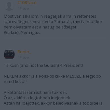
2108face
16 éve
Most van alkalom, h reagáljak arra, h rettenetes
szörnyetegnek nevezted a Samarát, mert a múltkor
nem olvastam azt a hazug belsőséget.
Reakció: Nem igaz.
Ronin_
16 éve
Tsikósh (and not the Gulash) 4 President!
NEKEM akkor is a Rolls-os cikke MESSZE a legjobb
mind közül!
A kattintásszám ezt nem tükrözi.
Ő az, akiért a legtöbben idejönnek.
Aztán ha idejöttek, akkor beleolvasnak a többibe is.