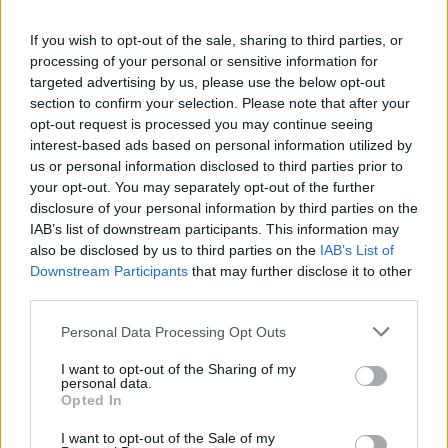
Mivel az egyik legjobb és nagy történelemmel
rendelkező autógyár jó hogy beszélnek róla.
If you wish to opt-out of the sale, sharing to third parties, or
Rengeteg új autó,fejlesztések stb. Mercikről is van
processing of your personal or sensitive information for
hír. Audiról meg mi legyen amikor most megjelent
targeted advertising by us, please use the below opt-out
az uj A8 elötte nem sok új autót ,szériát hoztak ki
section to confirm your selection. Please note that after your
mostanában. Na mind1. BUÉK mindenkinek!
opt-out request is processed you may continue seeing
interest-based ads based on personal information utilized by
Látod megint a BMW fene nagy fontosságáról
us or personal information disclosed to third parties prior to
írsz.Ezt senki nem vitatja.Én azt írtam,hogy van
your opt-out. You may separately opt-out of the further
számtalan érdekes és jó autómárka akikkel lehetne
disclosure of your personal information by third parties on the
foglalkozni.
IAB’s list of downstream participants. This information may
Egyébként a BMW egyáltalán nem akkora ász mint
also be disclosed by us to third parties on the
IAB’s List of
magyaroszágon pár lúzer azt felfújja.Múltja van
Downstream Participants
that may further disclose it to other
Henry Fordnak is nézd meg az autóit ma.A BMW sok
third parties.
olyan fejlesztést nélkülöz amiben az Audi már a 80-
Please note that this website/app uses one or more Google
as években úttörő volt.Hallottál az Audi200
Personal Data Processing Opt Outs
services and may gather and store information including but
quattroról?Ma is vigyázban állnak előtte.A BMW-k
not limited to your visit or usage behaviour. You may click to
I want to opt-out of the Sharing of my
pedig elég szervízigényes megbízhatatlan
personal data.
grant or deny consent to Google and its third-party tags to
autók.Csak ezért gondolom,hogy nem érdemlik meg
Opted In
use your data for below specified purposes in below Google
a figyelem középpontját.
consent section.
A Mercikről is szívesen olvasnánk néha,A Japánok is
I want to opt-out of the Sale of my