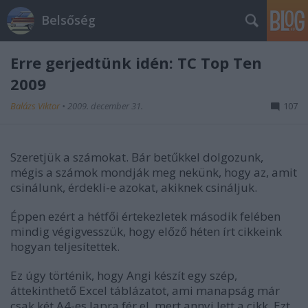
Belsőség
Erre gerjedtünk idén: TC Top Ten
2009
Balázs Viktor
•
2009. december 31.
107
Szeretjük a számokat. Bár betűkkel dolgozunk,
mégis a számok mondják meg nekünk, hogy az, amit
csinálunk, érdekli-e azokat, akiknek csináljuk.
Éppen ezért a hétfői értekezletek második felében
mindig végigvesszük, hogy előző héten írt cikkeink
hogyan teljesítettek.
Ez úgy történik, hogy Angi készít egy szép,
áttekinthető Excel táblázatot, ami manapság már
csak két A4-es lapra fér el, mert annyi lett a cikk. Ezt