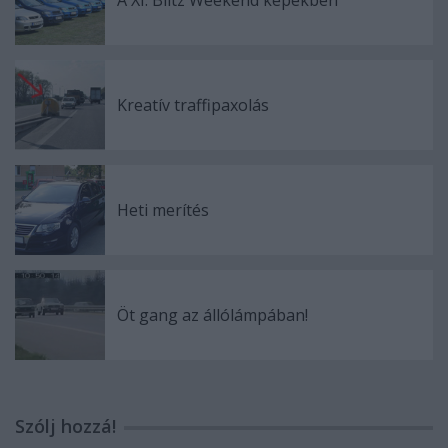
A XI. Blitz Weekend képekben
Kreatív traffipaxolás
Heti merítés
Öt gang az állólámpában!
Szólj hozzá!