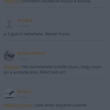
@gnme
: Szerintem inkabb te huzzal a faszba.
Picujka
16 éve
a 3 gyártó hehehehe. Német fosok.
Balázs Viktor
16 éve
@tekniq
: Hét kommenttel ezelőtt írtam, hogy miért
jár a kimoderálás. Miért kell ez?
Rocko-
16 éve
@Balázs Viktor
: csak write-onlyban üzemel.