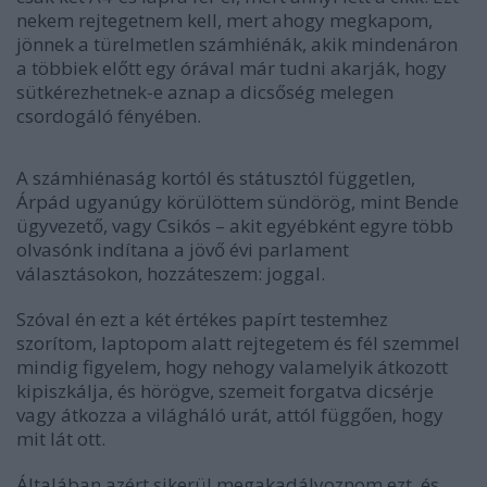
nekem rejtegetnem kell, mert ahogy megkapom,
jönnek a türelmetlen számhiénák, akik mindenáron
a többiek előtt egy órával már tudni akarják, hogy
sütkérezhetnek-e aznap a dicsőség melegen
csordogáló fényében.
A számhiénaság kortól és státusztól független,
Árpád ugyanúgy körülöttem sündörög, mint Bende
ügyvezető, vagy Csikós – akit egyébként egyre több
olvasónk indítana a jövő évi parlament
választásokon, hozzáteszem: joggal.
Szóval én ezt a két értékes papírt testemhez
szorítom, laptopom alatt rejtegetem és fél szemmel
mindig figyelem, hogy nehogy valamelyik átkozott
kipiszkálja, és hörögve, szemeit forgatva dicsérje
vagy átkozza a világháló urát, attól függően, hogy
mit lát ott.
Általában azért sikerül megakadályoznom ezt, és