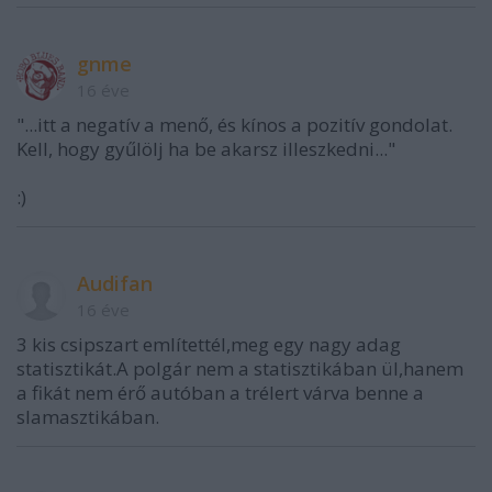
gnme
16 éve
"...itt a negatív a menő, és kínos a pozitív gondolat.
Kell, hogy gyűlölj ha be akarsz illeszkedni..."
:)
Audifan
16 éve
3 kis csipszart említettél,meg egy nagy adag
statisztikát.A polgár nem a statisztikában ül,hanem
a fikát nem érő autóban a trélert várva benne a
slamasztikában.