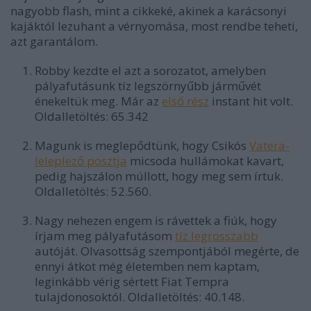
nagyobb flash, mint a cikkeké, akinek a karácsonyi
kajáktól lezuhant a vérnyomása, most rendbe teheti,
azt garantálom.
Robby kezdte el azt a sorozatot, amelyben
pályafutásunk tíz legszörnyűbb járművét
énekeltük meg. Már az
első rész
instant hit volt.
Oldalletöltés: 65.342
Magunk is meglepődtünk, hogy Csikós
Vatera-
leleplező posztja
micsoda hullámokat kavart,
pedig hajszálon múllott, hogy meg sem írtuk.
Oldalletöltés: 52.560.
Nagy nehezen engem is rávettek a fiúk, hogy
írjam meg pályafutásom
tíz legrosszabb
autóját. Olvasottság szempontjából megérte, de
ennyi átkot még életemben nem kaptam,
leginkább vérig sértett Fiat Tempra
tulajdonosoktól. Oldalletöltés: 40.148.