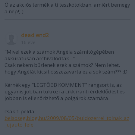
Ő az akciós termék a ti teszkótokban, amiért bemegy
a nép!;-)
dead end2
16 éve
"Mivel ezek a számok Angéla számítógépében
akkurátusan archiválódtak..."
Csak nekem bűzlenek ezek a számok? Nem lehet,
hogy Angélát kicsit összezavarta ez a sok szám??? :D
Kérnék egy "LEGTÖBB KOMMENT" rangsort is, az
ugyanis jobban tükrözi a cikk iránti érdeklődést és
jobban is ellenőrizhető a polgárok számára.
csak 1 példa:
belsoseg.blog.hu/2009/08/05/buldozerrel_tolnak_az
_ujauto_fele