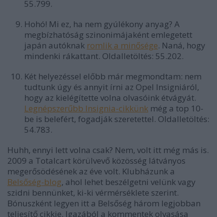
55.799.
Hohó! Mi ez, ha nem gyúlékony anyag? A
megbízhatóság szinonimájaként emlegetett
japán autóknak
romlik a minősége
. Naná, hogy
mindenki rákattant. Oldalletöltés: 55.202.
Két helyezéssel előbb már megmondtam: nem
tudtunk úgy és annyit írni az Opel Insigniáról,
hogy az kielégítette volna olvasóink étvágyát.
Legnépszerűbb Insignia-cikkünk
még a top 10-
be is belefért, fogadják szeretettel. Oldalletöltés:
54.783.
Huhh, ennyi lett volna csak? Nem, volt itt még más is.
2009 a Totalcart körülvevő közösség látványos
megerősödésének az éve volt. Klubházunk a
Belsőség-blog
, ahol lehet beszélgetni velünk vagy
szidni bennünket, ki-ki vérmérséklete szerint.
Bónuszként legyen itt a Belsőség három legjobban
teljesítő cikkje. Igazából a kommentek olvasása