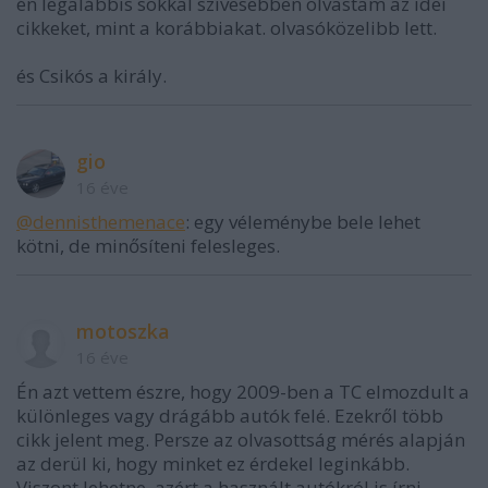
én legalábbis sokkal szívesebben olvastam az idei
cikkeket, mint a korábbiakat. olvasóközelibb lett.
és Csikós a király.
gio
16 éve
@dennisthemenace
: egy véleménybe bele lehet
kötni, de minősíteni felesleges.
motoszka
16 éve
Én azt vettem észre, hogy 2009-ben a TC elmozdult a
különleges vagy drágább autók felé. Ezekről több
cikk jelent meg. Persze az olvasottság mérés alapján
az derül ki, hogy minket ez érdekel leginkább.
Viszont lehetne, azért a használt autókról is írni