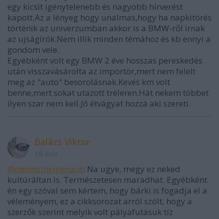
egy kicsit igénytelenebb és nagyobb hírverést
kapott.Az a lényeg hogy unalmas,hogy ha napkitörés
történik az univerzumban akkor is a BMW-ről irnak
az ujságírók.Nem illik minden témához és kb ennyi a
gondom vele.
Egyébként volt egy BMW 2 éve hosszas pereskedés
után visszavásárolta az importör,mert nem felelt
meg az "auto" besorolásnak.Kevés km volt
benne,mert sokat utazott tréleren.Hát nekem többet
ilyen szar nem kell.Jó étvágyat hozzá aki szereti.
Balázs Viktor
16 éve
@dennisthemenace
: Na ugye, megy ez neked
kultúráltan is. Természetesen maradhat. Egyébként
én egy szóval sem kértem, hogy bárki is fogadja el a
véleményem, ez a cikksorozat arról szólt, hogy a
szerzők szerint melyik volt pályafutásuk tíz