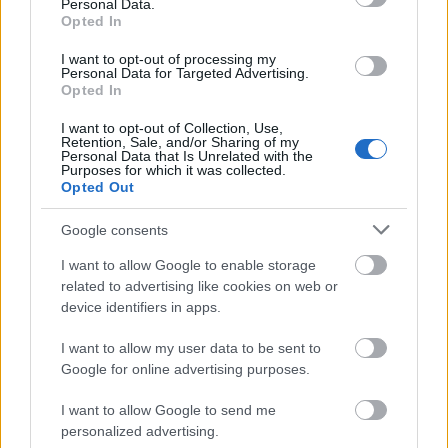
Personal Data.
tudnak autót gyártani nem kell hogy pár baseball
Opted In
sapkás buzi köcsög uralja a sablonszar autójával a
TC-t.És most elnézést ha valakit megsértettem vagy
I want to opt-out of processing my
Personal Data for Targeted Advertising.
eltaláltam nem ez volt a célom,de nézzétek meg
Opted In
hogy tisztes küllemű embert már nem látsz BMW-
ből kiszállni.Egy barátomnak tetszettek a
I want to opt-out of Collection, Use,
Retention, Sale, and/or Sharing of my
bömösök,de azt mondta mivel ő nem bűnőző Japán
Personal Data that Is Unrelated with the
autót vett inkább stb.
Purposes for which it was collected.
Opted Out
Ami az A8 előtti új szériákra vonatkozik,te
Konzumidióta vagy?Kéthetente bemuttanak egy új
Google consents
tipust és nem ilyen Bangle féle harckocsi
századokat.Lehetne ezt a témát rágni tovább...Na
I want to allow Google to enable storage
sziasztok.BUÉK!
related to advertising like cookies on web or
device identifiers in apps.
I want to allow my user data to be sent to
BMW ///
Google for online advertising purposes.
16 éve
@Audifan
I want to allow Google to send me
: Már idiótázol is te szeeeeerencsétlen. Az
personalized advertising.
Audi a 3 gyártó közül a leggyengébb és ők is tudják