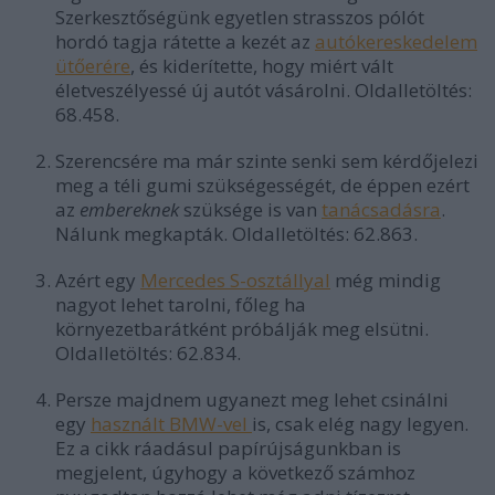
Szerkesztőségünk egyetlen strasszos pólót
hordó tagja rátette a kezét az
autókereskedelem
ütőerére
, és kiderítette, hogy miért vált
életveszélyessé új autót vásárolni. Oldalletöltés:
68.458.
Szerencsére ma már szinte senki sem kérdőjelezi
meg a téli gumi szükségességét, de éppen ezért
az
embereknek
szüksége is van
tanácsadásra
.
Nálunk megkapták. Oldalletöltés: 62.863.
Azért egy
Mercedes S-osztállyal
még mindig
nagyot lehet tarolni, főleg ha
környezetbarátként próbálják meg elsütni.
Oldalletöltés: 62.834.
Persze majdnem ugyanezt meg lehet csinálni
egy
használt BMW-vel
is, csak elég nagy legyen.
Ez a cikk ráadásul papírújságunkban is
megjelent, úgyhogy a következő számhoz