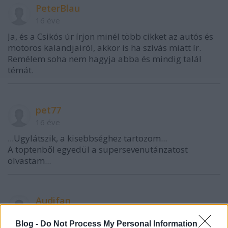
PeterBlau
16 éve
Ja, és a Csikós úr írjon minél több cikket az autós és
motoros kalandjairól, akkor is ha szívás miatt ír.
Remélem soha nem hagyja abba és mindig talál
témát.
pet77
16 éve
...Ugylátszik, a kisebbséghez tartozom...
A toptenből egyedül a supersevenutánzatost
olvastam...
Audifan
16 éve
Blog -
Do Not Process My Personal Information