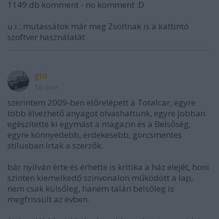
1149 db komment - no komment :D
u.i.: mutassátok már meg Zsoltnak is a kattintó
szoftver használatát
gio
16 éve
szerintem 2009-ben előrelépett a Totalcar, egyre
több élvezhető anyagot olvashattunk, egyre jobban
egészítette ki egymást a magazin és a Belsőség,
egyre könnyedebb, érdekesebb, görcsmentes
stílusban írtak a szerzők.
bár nyilván érte és érhette is kritika a ház elejét, honi
szinten kiemelkedő színvonalon működött a lap,
nem csak külsőleg, hanem talán belsőleg is
megfrissült az évben.